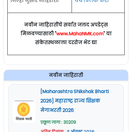
जिल्हा नुसार जाहिराती
येथे क्लिक करा
नवीन जाहिरातींचे सर्वात जलद अपडेट्स
मिळवण्यासाठी "
www.MahaNMK.com
" या
संकेतस्थळाला दररोज भेट द्या
नवीन जाहिराती
[Maharashtra Shikshak Bharti
2026] महाराष्ट्र राज्य शिक्षक
मेगाभरती 2026
एकूण जागा : 30209
अंतिम दिनांक
:
११ ऑगस्ट २०२६