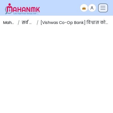
Maha NMK
सर्व जाहिराती
[Vishwas Co-Op Bank] विश्वास को-ऑप बँक नाशिक भरती २०२१