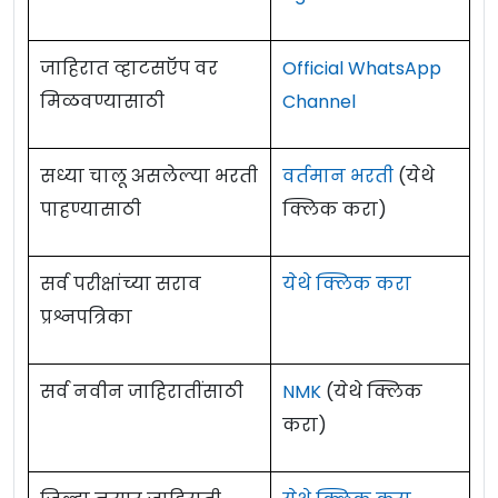
जाहिरात व्हाटसऍप वर
Official WhatsApp
मिळवण्यासाठी
Channel
सध्या चालू असलेल्या भरती
वर्तमान भरती
(येथे
पाहण्यासाठी
क्लिक करा)
सर्व परीक्षांच्या सराव
येथे क्लिक करा
प्रश्नपत्रिका
सर्व नवीन जाहिरातींसाठी
NMK
(येथे क्लिक
करा)