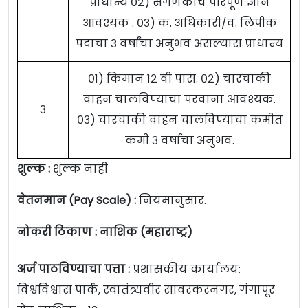
प्राधान्य ०२) संगणकाचे परिपूर्ण ज्ञान
आवश्यक . ०३) क. अधिकारी/व. लिपीक
पदाचा ३ वर्षांचा अनुभव असल्यास प्राधान्य
०१) किमान १२ वी पास. ०२) चारचाकी
वाहन चालविण्याचा परवाना आवश्यक.
३
०३) चारचाकी वाहन चालविण्याचा कमीत
कमी ३ वर्षांचा अनुभव.
शुल्क :
शुल्क नाही
वेतनमान (Pay Scale) :
नियमानुसार.
नोकरी ठिकाण : नाशिक (महाराष्ट्र)
अर्ज पाठविण्याचा पत्ता :
प्रशासकीय कार्यालय:
विश्वविश्वास पार्क, स्वातंत्र्यवीर सावरकरनगर, गंगापूर