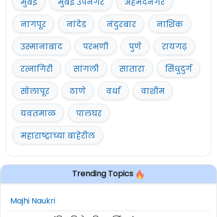
मुंबई
मुंबई उपनगर
अहमदनगर
नागपूर
नांदेड
नंदुरबार
नाशिक
उस्मानाबाद
परभणी
पुणे
रायगढ़
रत्नागिरी
सांगली
सातारा
सिंधुदुर्ग
सोलापूर
ठाणे
वर्धा
वाशीम
यवतमाळ
पालघर
महाराष्ट्राच्या बाहेरील
Trending Topics
Majhi Naukri