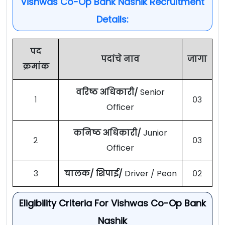
Vishwas Co-Op Bank Nashik Recruitment
Details:
पद
पदांचे नाव
जागा
क्रमांक
वरिष्ठ अधिकारी/
Senior
१
०३
Officer
कनिष्ठ अधिकारी/
Junior
२
०३
Officer
३
चालक/ शिपाई/
Driver / Peon
०२
Eligibility Criteria For Vishwas Co-Op Bank
Nashik