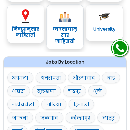
जिल्ह्यानुसार
व्यवसायानु
University
जाहिराती
सार
जाहिराती
Jobs By Location
अकोला
अमरावती
औरंगाबाद
बीड
भंडारा
बुलढाणा
चंद्रपूर
धुळे
गडचिरोली
गोंदिया
हिंगोली
जालना
जळगाव
कोल्हापूर
लातूर