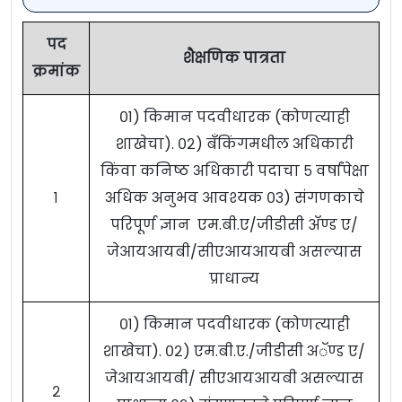
पद
शैक्षणिक पात्रता
क्रमांक
०१) किमान पदवीधारक (कोणत्याही
शाखेचा). ०२) बँकिंगमधील अधिकारी
किंवा कनिष्ठ अधिकारी पदाचा ५ वर्षांपेक्षा
१
अधिक अनुभव आवश्यक ०३) संगणकाचे
परिपूर्ण ज्ञान एम.बी.ए/जीडीसी ॲण्ड ए/
जेआयआयबी/सीएआयआयबी असल्यास
प्राधान्य
०१) किमान पदवीधारक (कोणत्याही
शाखेचा). ०२) एम.बी.ए./जीडीसी अॅण्ड ए/
जेआयआयबी/ सीएआयआयबी असल्यास
२