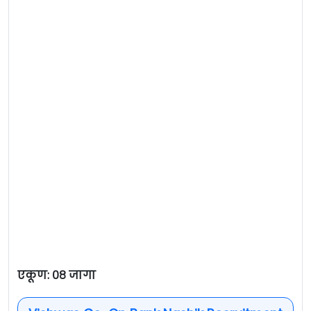
एकूण: ०८ जागा