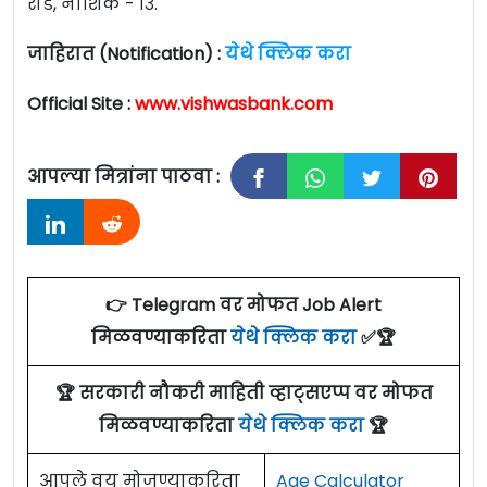
रोड, नाशिक - १३.
जाहिरात (Notification) :
येथे क्लिक करा
Official Site :
www.vishwasbank.com
आपल्या मित्रांना पाठवा :
👉 Telegram वर मोफत Job Alert
मिळवण्याकरिता
येथे क्लिक करा
✅🏆
🏆 सरकारी नौकरी माहिती व्हाट्सएप्प वर मोफत
मिळवण्याकरिता
येथे क्लिक करा
🏆
आपले वय मोजण्याकरिता
Age Calculator