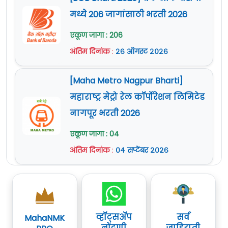
मध्ये 206 जागांसाठी भरती 2026
एकूण जागा : 206
अंतिम दिनांक
:
२६ ऑगस्ट २०२६
[Maha Metro Nagpur Bharti]
महाराष्ट्र मेट्रो रेल कॉर्पोरेशन लिमिटेड
नागपूर भरती 2026
एकूण जागा : 04
अंतिम दिनांक
:
०४ सप्टेंबर २०२६
व्हॉट्सॲप
सर्व
MahaNMK
नोंदणी
जाहिराती