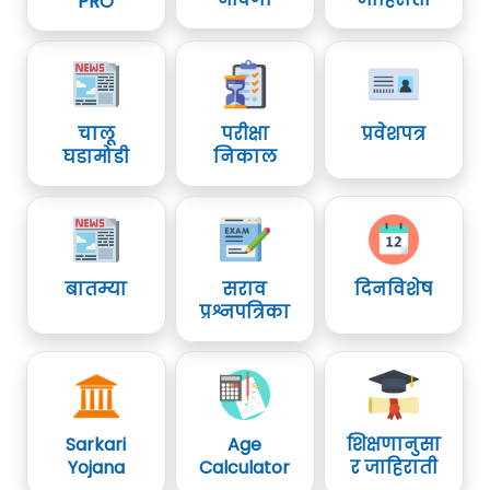
PRO
चालू
परीक्षा
प्रवेशपत्र
घडामोडी
निकाल
बातम्या
सराव
दिनविशेष
प्रश्नपत्रिका
Sarkari
Age
शिक्षणानुसा
Yojana
Calculator
र जाहिराती