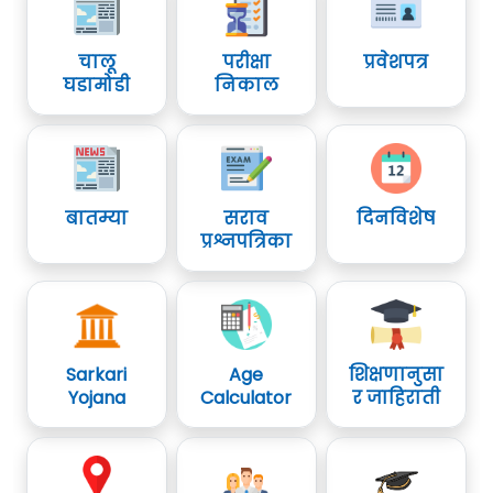
चालू
परीक्षा
प्रवेशपत्र
घडामोडी
निकाल
बातम्या
सराव
दिनविशेष
प्रश्नपत्रिका
Sarkari
Age
शिक्षणानुसा
Yojana
Calculator
र जाहिराती