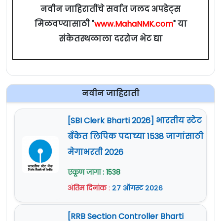
नवीन जाहिरातींचे सर्वात जलद अपडेट्स
मिळवण्यासाठी "
www.MahaNMK.com
" या
संकेतस्थळाला दररोज भेट द्या
नवीन जाहिराती
[SBI Clerk Bharti 2026] भारतीय स्टेट
बँकेत लिपिक पदाच्या 1538 जागांसाठी
मेगाभरती 2026
एकूण जागा : 1538
अंतिम दिनांक
:
२७ ऑगस्ट २०२६
[RRB Section Controller Bharti