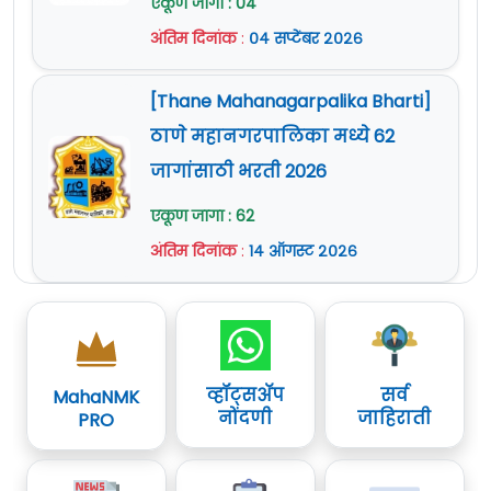
एकूण जागा : 04
अंतिम दिनांक
:
०४ सप्टेंबर २०२६
[Thane Mahanagarpalika Bharti]
ठाणे महानगरपालिका मध्ये 62
जागांसाठी भरती 2026
एकूण जागा : 62
अंतिम दिनांक
:
१४ ऑगस्ट २०२६
व्हॉट्सॲप
सर्व
MahaNMK
नोंदणी
जाहिराती
PRO