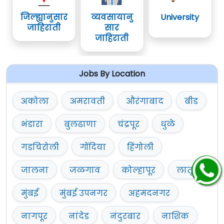
जिल्ह्यानुसार
व्यवसायानु
University
जाहिराती
सार
जाहिराती
Jobs By Location
अकोला
अमरावती
औरंगाबाद
बीड
भंडारा
बुलढाणा
चंद्रपूर
धुळे
गडचिरोली
गोंदिया
हिंगोली
जालना
जळगाव
कोल्हापूर
लातूर
मुंबई
मुंबई उपनगर
अहमदनगर
नागपूर
नांदेड
नंदुरबार
नाशिक