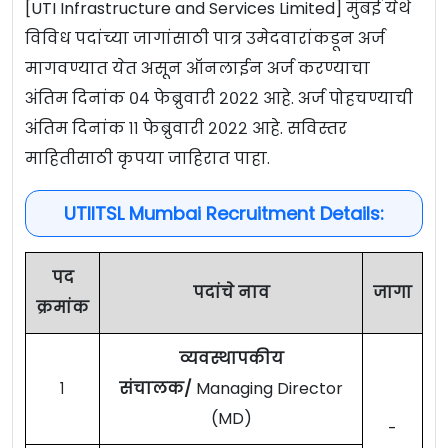
[UTI Infrastructure and Services Limited] मुंबई येथे
विविध पदांच्या जागांसाठी पात्र उमेदवारांकडून अर्ज
मागवण्यात येत असून ऑनलाईन अर्ज करण्याचा
अंतिम दिनांक ०४ फेब्रुवारी २०२२ आहे. अर्ज पोहचण्याची
अंतिम दिनांक ११ फेब्रुवारी २०२२ आहे. सविस्तर
माहितीसाठी कृपया जाहिरात पाहा.
UTIITSL Mumbai Recruitment Details:
पद
पदांचे नाव
जागा
क्रमांक
व्यवस्थापकीय
१
संचालक/
Managing Director
(MD)
-