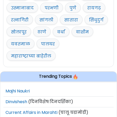
उस्मानाबाद
परभणी
पुणे
रायगढ़
रत्नागिरी
सांगली
सातारा
सिंधुदुर्ग
सोलापूर
ठाणे
वर्धा
वाशीम
यवतमाळ
पालघर
महाराष्ट्राच्या बाहेरील
Trending Topics
Majhi Naukri
Dinvishesh
(दिनविशेष दिनदर्शिका)
Current Affairs in Marahti
(चालू घडामोडी)