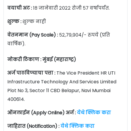
वयाची अट :
१८ जानेवारी २०२२ रोजी ५७ वर्षापर्यंत.
शुल्क :
शुल्क नाही
वेतनमान (Pay Scale) :
५२,७९,९०४/- रुपये (प्रति
वार्षिक).
नोकरी ठिकाण : मुंबई (महाराष्ट्र)
अर्ज पाठविण्याचा पत्ता :
The Vice President HR UTI
Infrastructure Technology And Services Limited
Plot No 3, Sector 11 CBD Belapur, Navi Mumbai
400614.
ऑनलाईन (Apply Online) अर्ज :
येथे क्लिक करा
जाहिरात (Notification) :
येथे क्लिक करा