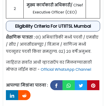
मुख्य कार्यकारी अधिकारी/
Chief
२
Executive Officer (CEO)
Eligibility Criteria For UTIITSL Mumbai
शैक्षणिक पात्रता :
०१) अभियांत्रिकी मध्ये पदवी / एमबीए
/ सीए / आयसीडब्ल्यूए / विज्ञान / वाणिज्य मध्ये
पदव्युत्तर पदवी किंवा समतुल्य. ०२) २० वर्षे अनुभव.
जाहिरात सर्वात आधी व्हाटसऍप वर मिळवण्यासाठी
मोफत जॉईन करा -
Official WhatsApp Channel
आपल्या मित्रांना पाठवा :