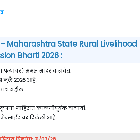
रा
- Maharashtra State Rural Livelihood
sion Bharti 2026 :
पत्त्यावर) समक्ष सादर करावेत.
1
जुलै
2026
आहे.
ात्र राहील.
वी कृपया जाहिरात काळजीपूर्वक वाचावी.
वेबसाईट वर दिलेली आहे.
ाहिरात दिनांक: 21/07/26