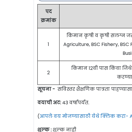
पद
क्रमांक
किमान कृषी व कृषी सलग्न जसे क
1
Agriculture, BSC Fishery, BSC
Busi
किमान 12वी पास किंवा जिथ
2
करण्य
सूचना -
सविस्तर शैक्षणिक पात्रता पाहण्या
वयाची अट:
43 वर्षांपर्यंत.
(
आपले वय मोजण्यासाठी येथे क्लिक करा- A
शुल्क :
शुल्क नाही