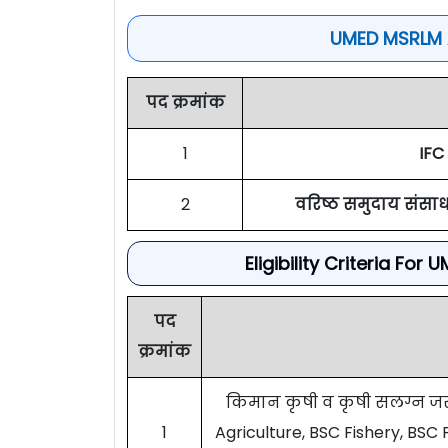
UMED MSRLM A
पद क्रमांक
1
IFC
2
वरिष्ठ समुदाय संसाध
Eligibility Criteria F
पद
क्रमांक
किमान कृषी व कृषी सलग्न जसे क
1
Agriculture, BSC Fishery, BSC