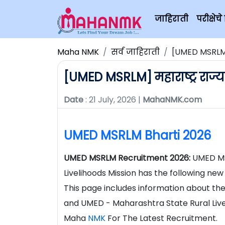
जाहिराती
परीक्षे
Maha NMK
सर्व जाहिराती
[UMED MSRLM] 
[UMED MSRLM] महाराष्ट्र राज्
Date
: 21 July, 2026 |
MahaNMK.com
UMED MSRLM Bharti 2026
UMED MSRLM Recruitment 2026:
UMED MSR
Livelihoods Mission has the following new
This page includes information about t
and UMED - Maharashtra State Rural Livel
Maha
NMK
For The Latest Recruitment.