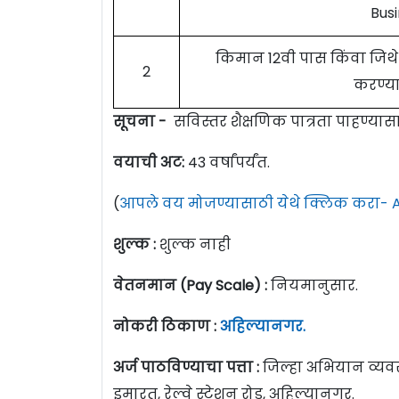
Busi
किमान 12वी पास किंवा जिथ
2
करण्य
सूचना -
सविस्तर शैक्षणिक पात्रता पाहण्या
वयाची अट:
43 वर्षांपर्यंत.
(
आपले वय मोजण्यासाठी येथे क्लिक करा- A
शुल्क :
शुल्क नाही
वेतनमान (Pay Scale) :
नियमानुसार.
नोकरी ठिकाण :
अहिल्यानगर.
अर्ज पाठविण्याचा पत्ता :
जिल्हा अभियान व्यवस
इमारत, रेल्वे स्टेशन रोड, अहिल्यानगर.