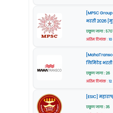
[MPSC Group C
भरती 2026 [म
एकूण जागा : 570
अंतिम दिनांक
:
१०
[MahaTransco B
लिमिटेड भरती
एकूण जागा : 26
अंतिम दिनांक
:
१२
[ESIC] महाराष्
एकूण जागा : 35