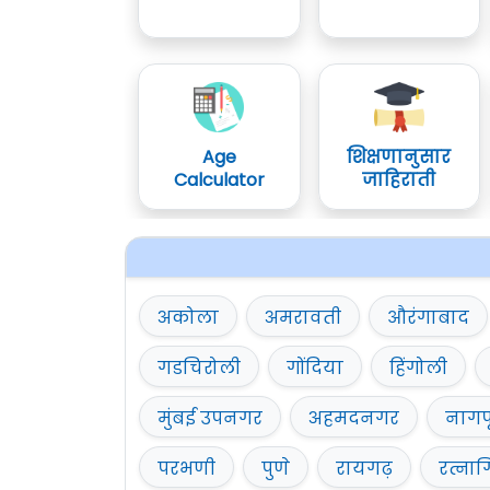
Age
शिक्षणानुसार
Calculator
जाहिराती
अकोला
अमरावती
औरंगाबाद
गडचिरोली
गोंदिया
हिंगोली
मुंबई उपनगर
अहमदनगर
नागप
परभणी
पुणे
रायगढ़
रत्नाग