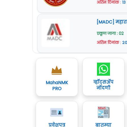
अंतिम दिनांक
:
१३
[MADC] महारा
एकूण जागा : 02
अंतिम दिनांक
:
२०
व्हॉट्सॲप
MahaNMK
नोंदणी
PRO
प्रवेशपत्र
बातम्या