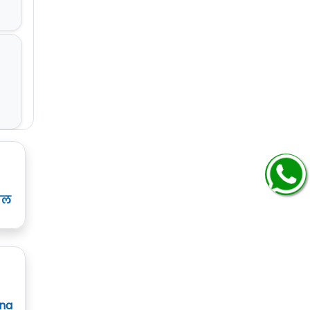
ाल
ana