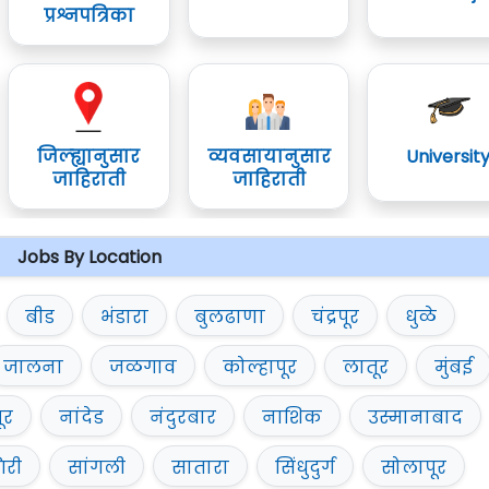
प्रश्नपत्रिका
जिल्ह्यानुसार
व्यवसायानुसार
Universit
जाहिराती
जाहिराती
Jobs By Location
बीड
भंडारा
बुलढाणा
चंद्रपूर
धुळे
जालना
जळगाव
कोल्हापूर
लातूर
मुंबई
ूर
नांदेड
नंदुरबार
नाशिक
उस्मानाबाद
िरी
सांगली
सातारा
सिंधुदुर्ग
सोलापूर