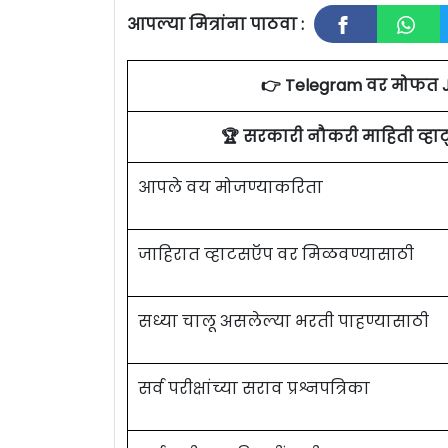
आपल्या मित्रांना पाठवा :
👉 Telegram वर मोफत 
🏆 सरकारी नौकरी माहिती व्ह
आपले वय मोजण्याकरिता
जाहिरात व्हाटसऍप वर मिळवण्यासाठी
सध्या चालू असलेल्या भरती पाहण्यासाठी
सर्व परीक्षांच्या सराव प्रश्नपत्रिका