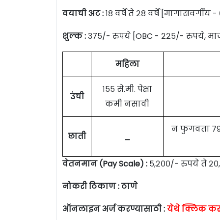
वयाची अट :
१८ वर्षे ते २८ वर्षे [मागासवर्गीय - 
शुल्क :
३७५/- रुपये [OBC - २२५/- रुपये, मा
महिला
१५५ से.मी. पेक्षा
उंची
कमी नसावी
न फुगवता ७९ 
छाती
_
वेतनमान (Pay Scale) :
५,२००/- रुपये ते २०,
नोकरी ठिकाण : ठाणे
ऑनलाइन अर्ज करण्यासाठी :
येथे क्लिक कर