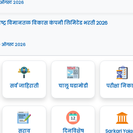
 ऑगस्ट २०२६
ष्ट्र विमानतळ विकास कंपनी लिमिटेड भरती 2026
 ऑगस्ट २०२६
सर्व जाहिराती
चालू घडामोडी
परीक्षा निक
सराव
दिनविशेष
Sarkari Yoj