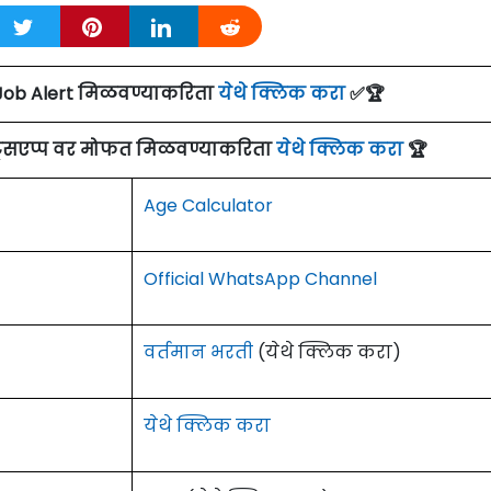
Job Alert मिळवण्याकरिता
येथे क्लिक करा
✅🏆
ाट्सएप्प वर मोफत मिळवण्याकरिता
येथे क्लिक करा
🏆
Age Calculator
Official WhatsApp Channel
वर्तमान भरती
(येथे क्लिक करा)
येथे क्लिक करा