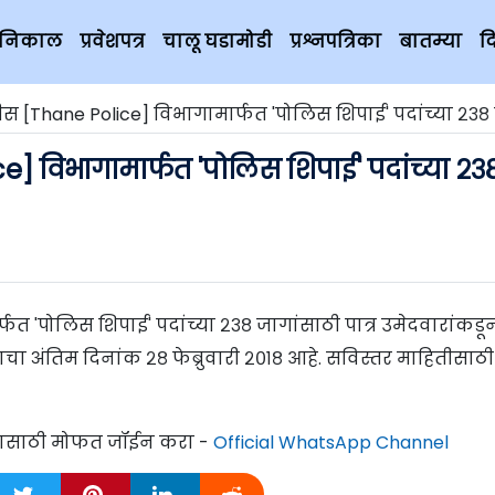
चे निकाल
प्रवेशपत्र
चालू घडामोडी
प्रश्नपत्रिका
बातम्या
द
स [Thane Police] विभागामार्फत 'पोलिस शिपाई' पदांच्या २३८
] विभागामार्फत 'पोलिस शिपाई' पदांच्या २३
त 'पोलिस शिपाई' पदांच्या २३८ जागांसाठी पात्र उमेदवारांकडून
 अंतिम दिनांक २८ फेब्रुवारी २०१८ आहे. सविस्तर माहितीसाठी
्यासाठी मोफत जॉईन करा -
Official WhatsApp Channel