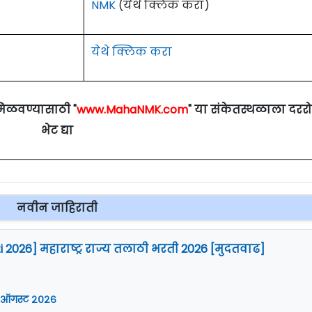
NMK
(येथे क्लिक करा)
येथे क्लिक करा
मिळवण्यासाठी "
www.MahaNMK.com
" या संकेतस्थळाला दरर
भेट द्या
नवीन जाहिराती
i 2026] महाराष्ट्र राज्य तलाठी भरती 2026 [मुदतवाढ]
 ऑगस्ट २०२६