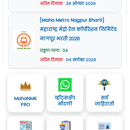
अंतिम दिनांक
:
२६ ऑगस्ट २०२६
[Maha Metro Nagpur Bharti]
महाराष्ट्र मेट्रो रेल कॉर्पोरेशन लिमिटेड
नागपूर भरती 2026
एकूण जागा : 04
अंतिम दिनांक
:
०४ सप्टेंबर २०२६
व्हॉट्सॲप
सर्व
MahaNMK
नोंदणी
जाहिराती
PRO