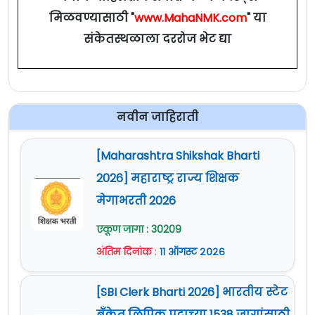
मिळवण्यासाठी "
www.MahaNMK.com
" या
संकेतस्थळाला दररोज भेट द्या
नवीन जाहिराती
[Maharashtra Shikshak Bharti
2026] महाराष्ट्र राज्य शिक्षक
मेगाभरती 2026
एकूण जागा : 30209
अंतिम दिनांक
:
११ ऑगस्ट २०२६
[SBI Clerk Bharti 2026] भारतीय स्टेट
बँकेत लिपिक पदाच्या 1538 जागांसाठी