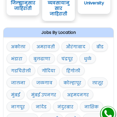
जिल्ह्यानुसार
व्यवसायानु
University
जाहिराती
सार
जाहिराती
Jobs By Location
अकोला
अमरावती
औरंगाबाद
बीड
भंडारा
बुलढाणा
चंद्रपूर
धुळे
गडचिरोली
गोंदिया
हिंगोली
जालना
जळगाव
कोल्हापूर
लातूर
मुंबई
मुंबई उपनगर
अहमदनगर
नागपूर
नांदेड
नंदुरबार
नाशिक