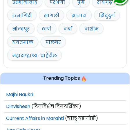
उस्मानाबाद
परभणी
पुणे
रायगढ़
रत्नागिरी
सांगली
सातारा
सिंधुदुर्ग
सोलापूर
ठाणे
वर्धा
वाशीम
यवतमाळ
पालघर
महाराष्ट्राच्या बाहेरील
Trending Topics
Majhi Naukri
Dinvishesh
(दिनविशेष दिनदर्शिका)
Current Affairs in Marahti
(चालू घडामोडी)