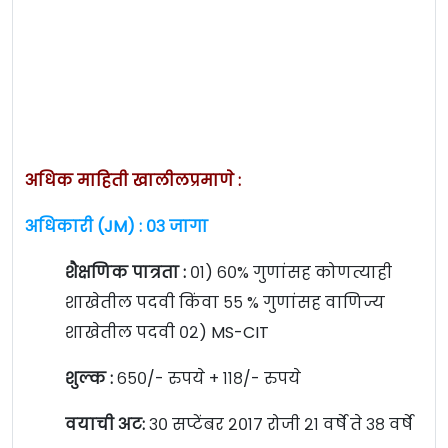
अधिक माहिती खालीलप्रमाणे :
अधिकारी (JM) : ०३ जागा
शैक्षणिक पात्रता :
०१) ६०% गुणांसह कोणत्याही
शाखेतील पदवी किंवा ५५ % गुणांसह वाणिज्य
शाखेतील पदवी ०२) MS-CIT
शुल्क :
६५०/- रुपये + ११८/- रुपये
वयाची अट:
३० सप्टेंबर २०१७ रोजी २१ वर्षे ते ३८ वर्षे