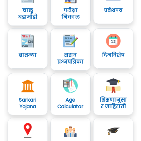
चालू
परीक्षा
प्रवेशपत्र
घडामोडी
निकाल
बातम्या
सराव
दिनविशेष
प्रश्नपत्रिका
Sarkari
Age
शिक्षणानुसा
Yojana
Calculator
र जाहिराती