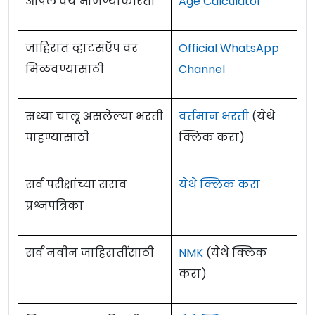
आपले वय मोजण्याकरिता
Age Calculator
जाहिरात व्हाटसऍप वर
Official WhatsApp
मिळवण्यासाठी
Channel
सध्या चालू असलेल्या भरती
वर्तमान भरती
(येथे
पाहण्यासाठी
क्लिक करा)
सर्व परीक्षांच्या सराव
येथे क्लिक करा
प्रश्नपत्रिका
सर्व नवीन जाहिरातींसाठी
NMK
(येथे क्लिक
करा)