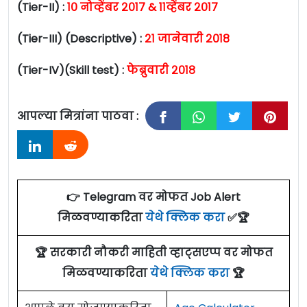
(Tier-II) :
१० नोव्हेंबर २०१७ & ११व्हेंबर २०१७
(Tier-III) (Descriptive) :
२१ जानेवारी २०१८
(Tier-IV)(Skill test) :
फेब्रुवारी २०१८
आपल्या मित्रांना पाठवा :
👉 Telegram वर मोफत Job Alert
मिळवण्याकरिता
येथे क्लिक करा
✅🏆
🏆 सरकारी नौकरी माहिती व्हाट्सएप्प वर मोफत
मिळवण्याकरिता
येथे क्लिक करा
🏆