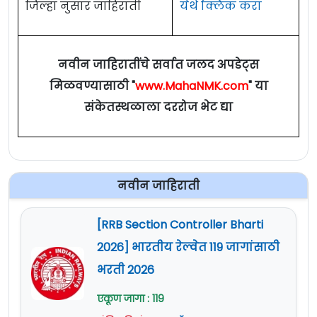
जिल्हा नुसार जाहिराती
येथे क्लिक करा
नवीन जाहिरातींचे सर्वात जलद अपडेट्स
मिळवण्यासाठी "
www.MahaNMK.com
" या
संकेतस्थळाला दररोज भेट द्या
नवीन जाहिराती
[RRB Section Controller Bharti
2026] भारतीय रेल्वेत 119 जागांसाठी
भरती 2026
एकूण जागा : 119