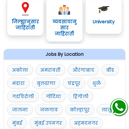
जिल्ह्यानुसार
व्यवसायानु
University
जाहिराती
सार
जाहिराती
Jobs By Location
अकोला
अमरावती
औरंगाबाद
बीड
भंडारा
बुलढाणा
चंद्रपूर
धुळे
गडचिरोली
गोंदिया
हिंगोली
जालना
जळगाव
कोल्हापूर
लातूर
मुंबई
मुंबई उपनगर
अहमदनगर