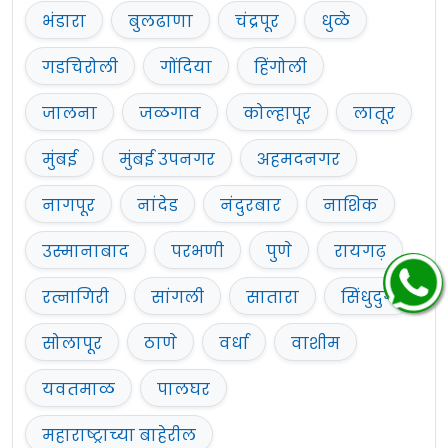
भंडारा
बुलढाणा
चंद्रपूर
धुळे
गडचिरोली
गोंदिया
हिंगोली
जालना
जळगाव
कोल्हापूर
लातूर
मुंबई
मुंबई उपनगर
अहमदनगर
नागपूर
नांदेड
नंदुरबार
नाशिक
उस्मानाबाद
परभणी
पुणे
रायगढ़
रत्नागिरी
सांगली
सातारा
सिंधुदुर्ग
सोलापूर
ठाणे
वर्धा
वाशीम
यवतमाळ
पालघर
महाराष्ट्राच्या बाहेरील