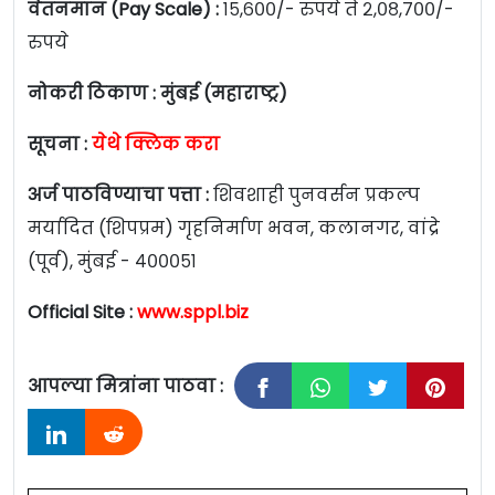
वेतनमान (Pay Scale) :
१५,६००/- रुपये ते २,०८,७००/-
रुपये
नोकरी ठिकाण :
मुंबई (महाराष्ट्र)
सूचना :
येथे क्लिक करा
अर्ज पाठविण्याचा पत्ता :
शिवशाही पुनवर्सन प्रकल्प
मर्यादित (शिपप्रम) गृहनिर्माण भवन, कलानगर, वांद्रे
(पूर्व), मुंबई - ४०००५१
Official Site :
www.sppl.biz
आपल्या मित्रांना पाठवा :