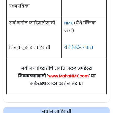
प्रश्नपत्रिका
सर्व नवीन जाहिरातींसाठी
NMK
(येथे क्लिक
करा)
जिल्हा नुसार जाहिराती
येथे क्लिक करा
नवीन जाहिरातींचे सर्वात जलद अपडेट्स
मिळवण्यासाठी "
www.MahaNMK.com
" या
संकेतस्थळाला दररोज भेट द्या
नवीन जाहिराती