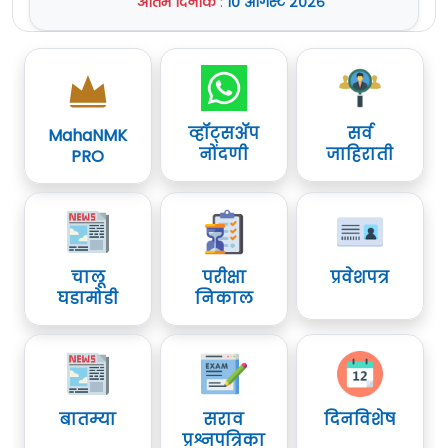
अंतिम दिनांक
:
१० ऑगस्ट २०२६
व्हॉट्सॲप
सर्व
MahaNMK
नोंदणी
जाहिराती
PRO
चालू
परीक्षा
प्रवेशपत्र
घडामोडी
निकाल
बातम्या
सराव
दिनविशेष
प्रश्नपत्रिका