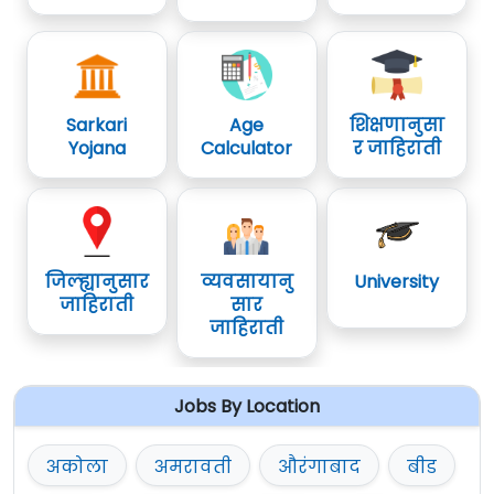
Sarkari
Age
शिक्षणानुसा
Yojana
Calculator
र जाहिराती
जिल्ह्यानुसार
व्यवसायानु
University
जाहिराती
सार
जाहिराती
Jobs By Location
अकोला
अमरावती
औरंगाबाद
बीड