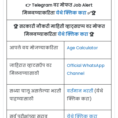
👉 Telegram वर मोफत Job Alert
मिळवण्याकरिता
येथे क्लिक करा
✅🏆
🏆 सरकारी नौकरी माहिती व्हाट्सएप्प वर मोफत
मिळवण्याकरिता
येथे क्लिक करा
🏆
आपले वय मोजण्याकरिता
Age Calculator
जाहिरात व्हाटसऍप वर
Official WhatsApp
मिळवण्यासाठी
Channel
सध्या चालू असलेल्या भरती
वर्तमान भरती
(येथे
पाहण्यासाठी
क्लिक करा)
सर्व परीक्षांच्या सराव
येथे क्लिक करा