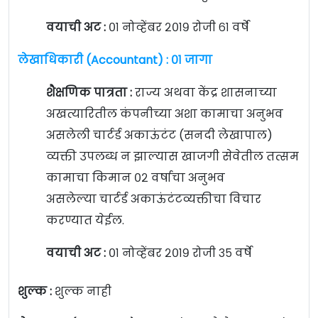
वयाची अट :
०१ नोव्हेंबर २०१९ रोजी ६१ वर्षे
लेखाधिकारी (Accountant) : ०१ जागा
शैक्षणिक पात्रता :
राज्य अथवा केंद्र शासनाच्या
अखत्यारितील कंपनीच्या अशा कामाचा अनुभव
असलेली चार्टर्ड अकाऊंटंट (सनदी लेखापाल)
व्यक्ती उपलब्ध न झाल्यास खाजगी सेवेतील तत्सम
कामाचा किमान ०२ वर्षाचा अनुभव
असलेल्या चार्टर्ड अकाऊंटंटव्यक्तीचा विचार
करण्यात येईल.
वयाची अट :
०१ नोव्हेंबर २०१९ रोजी ३५ वर्षे
शुल्क :
शुल्क नाही