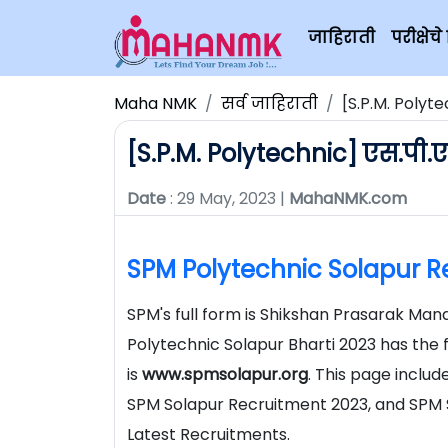
जाहिराती
परीक्षे
Maha NMK
सर्व जाहिराती
[S.P.M. Polyt
[S.P.M. Polytechnic] एस.पी.
Date
: 29 May, 2023 |
MahaNMK.com
SPM Polytechnic Solapur R
SPM's full form is Shikshan Prasarak Ma
Polytechnic Solapur Bharti 2023 has the 
is
www.spmsolapur.org
. This page inclu
SPM Solapur Recruitment 2023, and SPM S
Latest Recruitments.