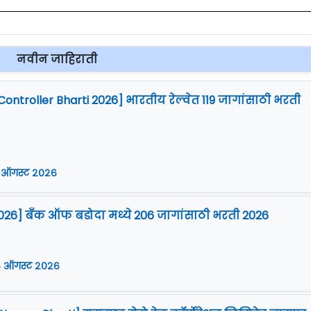
नवीन जाहिराती
Controller Bharti 2026] भारतीय रेल्वेत 119 जागांसाठी भरती
 ऑगस्ट २०२६
026] बँक ऑफ बडोदा मध्ये 206 जागांसाठी भरती 2026
 ऑगस्ट २०२६