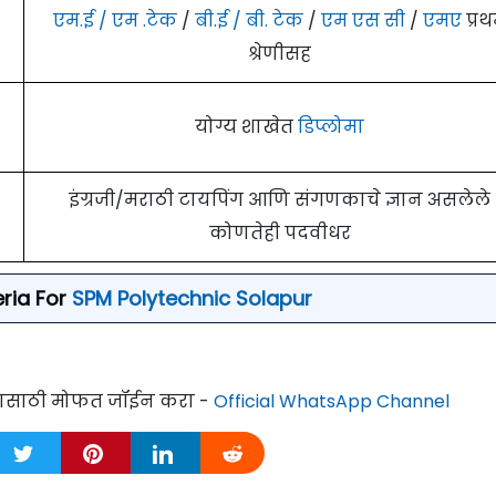
एम.ई / एम .टेक
/
बी.ई / बी. टेक
/
एम एस सी
/
एमए
प्र
श्रेणीसह
योग्य शाखेत
डिप्लोमा
इंग्रजी/मराठी टायपिंग आणि संगणकाचे ज्ञान असलेले
कोणतेही पदवीधर
teria For
SPM Polytechnic Solapur
्यासाठी मोफत जॉईन करा -
Official WhatsApp Channel