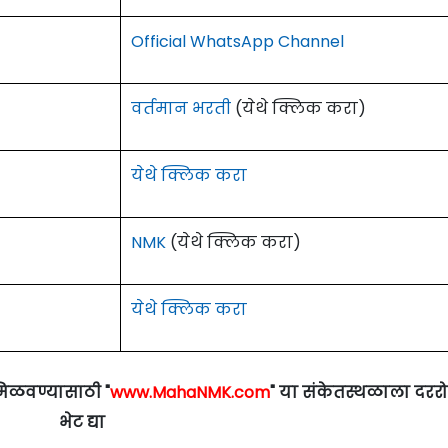
Official WhatsApp Channel
वर्तमान भरती
(येथे क्लिक करा)
येथे क्लिक करा
NMK
(येथे क्लिक करा)
येथे क्लिक करा
मिळवण्यासाठी "
www.MahaNMK.com
" या संकेतस्थळाला दरर
भेट द्या