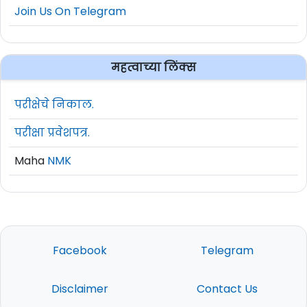
19
अभ्यासक्रम पूर्ण
Join Us On Telegram
20
01) 12वी (विज्ञान) उत्तीर्ण 02) DMLT
महत्वाच्या लिंक्स
01) 10वी उत्तीर्ण 02) आयटीय
21
(ऑटोमोबाईल-फिटर /यांत्रिकी-फिटर/
परीक्षेचे निकाल.
डिझेल मेकॅनिक/ मोटर मेकॅनिक)
परीक्षा प्रवेशपत्र.
01) कोणत्याही शाखेतील पदवी 02)
Maha
NMK
22
मराठी टंकलेखन 30 श.प्र.मि./ इंग्रजी 40
श.प्र.मि. 03) MS-CIT
01) 10वी परीक्षा उत्तीर्ण 02) आयटीय (नळ
23
Facebook
Telegram
कारागीर) 03) 03 वर्षे अनुभव
01) 10वी परीक्षा उत्तीर्ण 02) आयटीय (पंप
Disclaimer
Contact Us
24