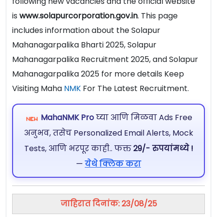
following new vacancies and the official website
is
www.solapurcorporation.gov.in
. This page
includes information about the Solapur
Mahanagarpalika Bharti 2025, Solapur
Mahanagarpalika Recruitment 2025, and Solapur
Mahanagarpalika 2025 for more details Keep
Visiting Maha
NMK
For The Latest Recruitment.
MahaNMK Pro
घ्या आणि मिळवा Ads Free
अनुभव, तसेच Personalized Email Alerts, Mock
Tests, आणि भरपूर काही.. फक्त
29/- रुपयांमध्ये !
—
येथे क्लिक करा
जाहिरात दिनांक: 23/08/25