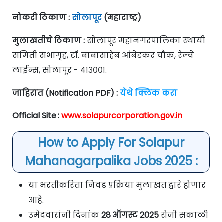
नोकरी ठिकाण :
सोलापूर
(महाराष्ट्र)
मुलाखतीचे ठिकाण :
सोलापूर महानगरपालिका स्थायी
समिती सभागृह, डॉ. बाबासाहेब आंबेडकर चौक, रेल्वे
लाईन्स, सोलापूर - ४१३००१.
जाहिरात (Notification PDF) :
येथे क्लिक करा
Official Site :
www.solapurcorporation.gov.in
How to Apply For Solapur
Mahanagarpalika Jobs 2025 :
या भरतीकरिता निवड प्रक्रिया मुलाखत द्वारे होणार
आहे.
उमेदवारांनी दिनांक
28 ऑगस्ट 2025
रोजी सकाळी