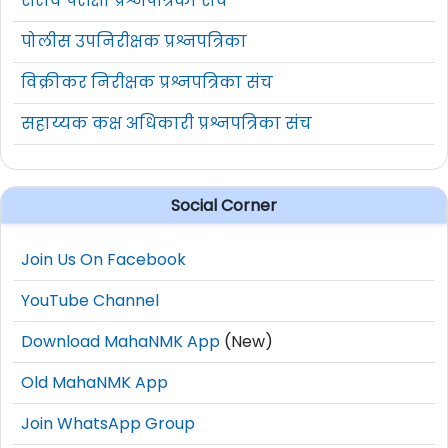
सराव परीक्षा प्रश्नपत्रिका संच
पोलीस उपनिरीक्षक प्रश्नपत्रिका
01) 12वी उत्तीर्ण 02) आरोग्य निरीक्षक
15
डिप्लोमा
विक्रीकर निरीक्षक प्रश्नपत्रिका संच
सहाय्यक कक्ष अधिकारी प्रश्नपत्रिका संच
01) कोणत्याही शाखेतील पदवी 02)
16
इंग्रजी/मराठी लघुलेखन 80 श.प्र.मि व
टंकलेखन 30 श.प्र.मि 03) MS-CIT
Social Corner
01) 12वी (विज्ञान) उत्तीर्ण 02) GNM 03)
17
Join Us On Facebook
03 वर्षे अनुभव
YouTube Channel
01) बी.ई./ बी.टेक. (कॉम्प्युटर)/ एमसीए /
Download MahaNMK App
(New)
18
एम.एस्सी. आयटी किंवा समतुल्य 02) 03
Old MahaNMK App
वर्षे अनुभव
Join WhatsApp Group
01) 12वी उत्तीर्ण 02) अनुरेखक