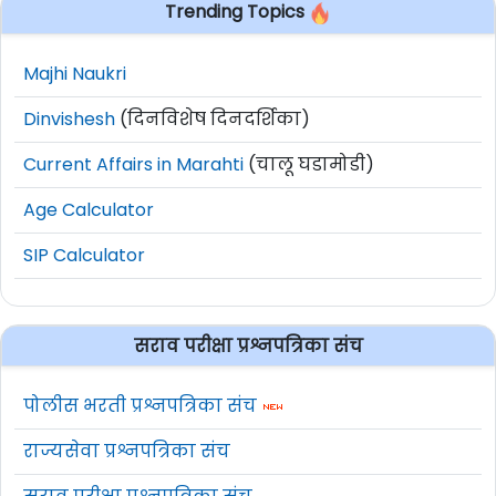
पदवी
Trending Topics
7
MSW
Majhi Naukri
Dinvishesh
(दिनविशेष दिनदर्शिका)
8
MSW
Current Affairs in Marahti
(चालू घडामोडी)
9
आर्किटेक्चर पदवी
Age Calculator
10
ऑटोमोबाईल इंजिनिअरिंग पदवी
SIP Calculator
11
इलेक्ट्रिकल इंजिनिअरिंग पदवी
सराव परीक्षा प्रश्नपत्रिका संच
12
-
बी.एस्सी (हॉर्टिकल्चर/ ॲग्रीकल्चर/
पोलीस भरती प्रश्नपत्रिका संच
13
बॉटनी/फॉरेस्ट्री)
राज्यसेवा प्रश्नपत्रिका संच
14
रसायनशास्त्र/सुक्ष्मजीव शास्त्र पदवी