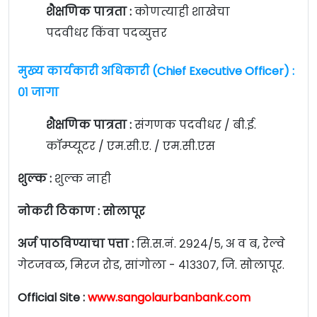
शैक्षणिक पात्रता :
कोणत्याही शाखेचा
पदवीधर किंवा पदव्युत्तर
मुख्य कार्यकारी अधिकारी (Chief Executive Officer) :
०१ जागा
शैक्षणिक पात्रता :
संगणक पदवीधर / बी.ई.
कॉम्प्यूटर / एम.सी.ए. / एम.सी.एस
शुल्क :
शुल्क नाही
नोकरी ठिकाण : सोलापूर
अर्ज पाठविण्याचा पत्ता :
सि.स.नं. २९२४/५, अ व ब, रेल्वे
गेटजवळ, मिरज रोड, सांगोला - ४१३३०७, जि. सोलापूर.
Official Site :
www.sangolaurbanbank.com