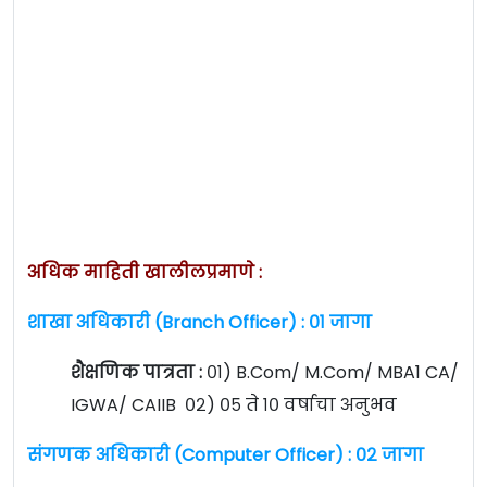
अधिक माहिती खालीलप्रमाणे :
शाखा अधिकारी (Branch Officer) : ०१ जागा
शैक्षणिक पात्रता :
०१) B.Com/ M.Com/ MBA1 CA/
IGWA/ CAIIB ०२) ०५ ते १० वर्षाचा अनुभव
संगणक अधिकारी (Computer Officer) : ०२ जागा