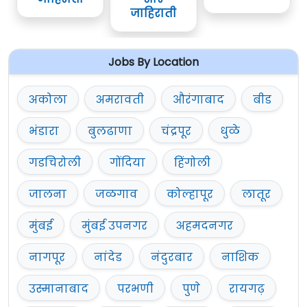
जाहिराती
Jobs By Location
अकोला
अमरावती
औरंगाबाद
बीड
भंडारा
बुलढाणा
चंद्रपूर
धुळे
गडचिरोली
गोंदिया
हिंगोली
जालना
जळगाव
कोल्हापूर
लातूर
मुंबई
मुंबई उपनगर
अहमदनगर
नागपूर
नांदेड
नंदुरबार
नाशिक
उस्मानाबाद
परभणी
पुणे
रायगढ़