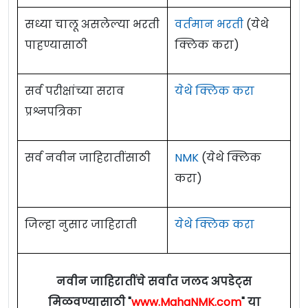
सध्या चालू असलेल्या भरती
वर्तमान भरती
(येथे
पाहण्यासाठी
क्लिक करा)
सर्व परीक्षांच्या सराव
येथे क्लिक करा
प्रश्नपत्रिका
सर्व नवीन जाहिरातींसाठी
NMK
(येथे क्लिक
करा)
जिल्हा नुसार जाहिराती
येथे क्लिक करा
नवीन जाहिरातींचे सर्वात जलद अपडेट्स
मिळवण्यासाठी "
www.MahaNMK.com
" या