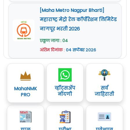
[Maha Metro Nagpur Bharti]
महाराष्ट्र मेट्रो रेल कॉर्पोरेशन लिमिटेड
नागपूर भरती 2026
एकूण जागा : 04
अंतिम दिनांक
:
०४ सप्टेंबर २०२६
व्हॉट्सॲप
सर्व
MahaNMK
नोंदणी
जाहिराती
PRO
चालू
परीक्षा
प्रवेशपत्र