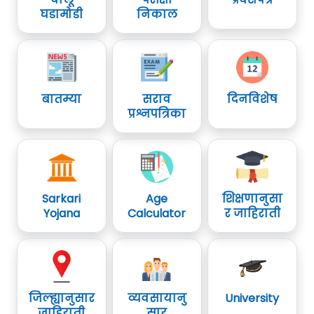
घडामोडी
निकाल
बातम्या
सराव
दिनविशेष
प्रश्नपत्रिका
Sarkari
Age
शिक्षणानुसा
Yojana
Calculator
र जाहिराती
जिल्ह्यानुसार
व्यवसायानु
University
जाहिराती
सार