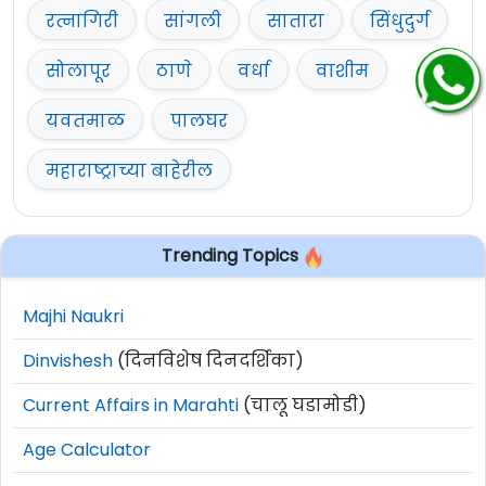
रत्नागिरी
सांगली
सातारा
सिंधुदुर्ग
सोलापूर
ठाणे
वर्धा
वाशीम
यवतमाळ
पालघर
महाराष्ट्राच्या बाहेरील
Trending Topics
Majhi Naukri
Dinvishesh
(दिनविशेष दिनदर्शिका)
Current Affairs in Marahti
(चालू घडामोडी)
Age Calculator