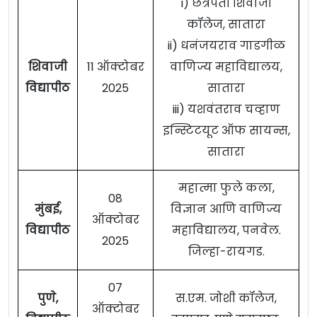
i) छत्रपती शिवाजी
कॉलेज, सातारा
ii) धनंजयराव गाडगीळ
शिवाजी
11 ऑक्टोबर
वाणिज्य महाविद्यालय,
विद्यापीठ
2025
सातारा
iii) यशवंतराव चव्हाण
इन्स्टिटयूट ऑफ सायन्स,
सातारा
महात्मा फुले कला,
08
मुंबई,
विज्ञान आणि वाणिज्य
ऑक्टोबर
विद्यापीठ
महाविद्यालय, पनवेल.
2025
जिल्हा-रायगड.
07
पुणे,
स.एम. जोशी कॉलेज,
ऑक्टोबर