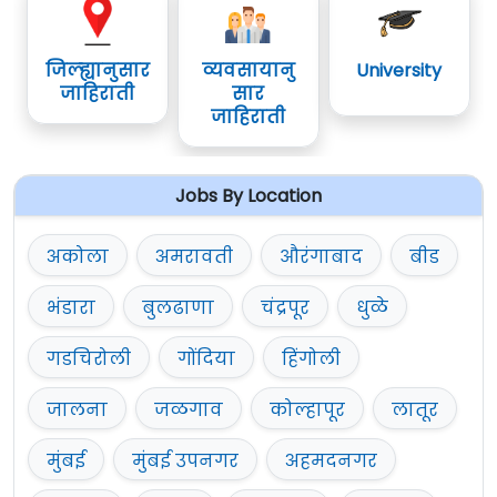
जिल्ह्यानुसार
व्यवसायानु
University
जाहिराती
सार
जाहिराती
Jobs By Location
अकोला
अमरावती
औरंगाबाद
बीड
भंडारा
बुलढाणा
चंद्रपूर
धुळे
गडचिरोली
गोंदिया
हिंगोली
जालना
जळगाव
कोल्हापूर
लातूर
मुंबई
मुंबई उपनगर
अहमदनगर