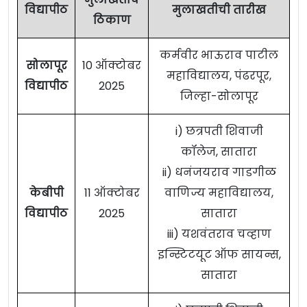
विद्यापीठ
मुलाखतीची तारीख
ठिकाण
कर्मवीर भाऊराव पाटील
सोलापूर
10 ऑक्टोबर
महाविद्यालय, पंढरपूर,
विद्यापीठ
2025
जिल्हा-सोलापूर
i) छत्रपती शिवाजी
कॉलेज, सातारा
ii) धनंजयराव गाडगीळ
केबीपी
11 ऑक्टोबर
वाणिज्य महाविद्यालय,
विद्यापीठ
2025
सातारा
iii) यशवंतराव चव्हाण
इन्स्टिटयूट ऑफ सायन्स,
सातारा