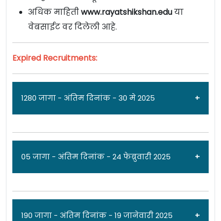
अधिक माहिती
www.rayatshikshan.edu
या
वेबसाईट वर दिलेली आहे.
Expired Recruitments:
1280 जागा - अंतिम दिनांक - 30 मे 2025
जाहिरात दिनांक: 28/05/25
05 जागा - अंतिम दिनांक - 24 फेब्रुवारी 2025
रयत शिक्षण संस्था [
Rayat Shikshan Sanstha
] मध्ये
विविध पदांच्या 1280 जागांसाठी पात्र उमेदवारांकडून
अर्ज मागवण्यात येत असून ऑनलाईन अर्ज
जाहिरात दिनांक: 10/02/25
190 जागा - अंतिम दिनांक - 19 जानेवारी 2025