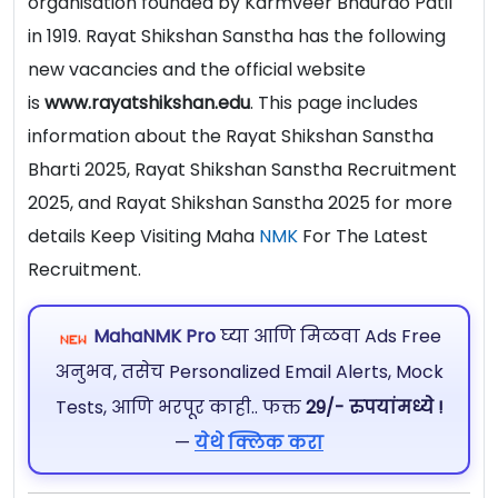
organisation founded by Karmveer Bhaurao Patil
in 1919.
Rayat Shikshan Sanstha has the following
new vacancies and the official website
is
www.rayatshikshan.edu
. This page includes
information about the Rayat Shikshan Sanstha
Bharti 2025, Rayat Shikshan Sanstha Recruitment
2025, and Rayat Shikshan Sanstha 2025 for more
details Keep Visiting Maha
NMK
For The Latest
Recruitment.
MahaNMK Pro
घ्या आणि मिळवा Ads Free
अनुभव, तसेच Personalized Email Alerts, Mock
Tests, आणि भरपूर काही.. फक्त
29/- रुपयांमध्ये !
—
येथे क्लिक करा