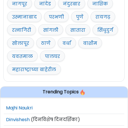
नागपूर
नांदेड
नंदुरबार
नाशिक
उस्मानाबाद
परभणी
पुणे
रायगढ़
रत्नागिरी
सांगली
सातारा
सिंधुदुर्ग
सोलापूर
ठाणे
वर्धा
वाशीम
यवतमाळ
पालघर
महाराष्ट्राच्या बाहेरील
Trending Topics
Majhi Naukri
Dinvishesh
(दिनविशेष दिनदर्शिका)