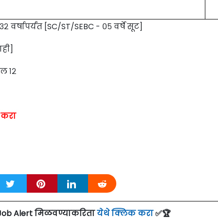
 ३२ वर्षापर्यंत [SC/ST/SEBC - ०५ वर्षे सूट]
ाही]
हल १२
 करा
Job Alert मिळवण्याकरिता
येथे क्लिक करा
✅🏆