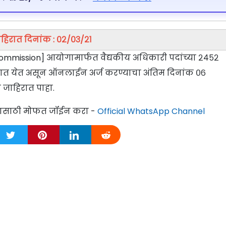
हिरात दिनांक : ०२/०३/२१
ommission] आयोगामार्फत वैद्यकीय अधिकारी पदांच्या २४५२
ण्यात येत असून ऑनलाईन अर्ज करण्याचा अंतिम दिनांक ०६
 जाहिरात पाहा.
्यासाठी मोफत जॉईन करा -
Official WhatsApp Channel