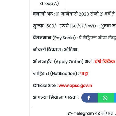
Group A)
वयाची अट :
०१ जानेवारी २०२० रोजी २१ वर्षे ते
शुल्क :
५००/- रुपये [SC/ST/PWD - शुल्क न
वेतनमान (Pay Scale) :
पे मॅट्रिक्स ऑफ लेव्
नोकरी ठिकाण : ओडिशा
ऑनलाईन (Apply Online) अर्ज :
येथे क्लिक
जाहिरात (Notification) :
पाहा
Official Site :
www.opsc.gov.in
आपल्या मित्रांना पाठवा :
👉 Telegram वर मोफत 