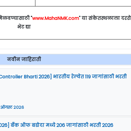
मिळवण्यासाठी "
www.MahaNMK.com
" या संकेतस्थळाला दरर
भेट द्या
नवीन जाहिराती
Controller Bharti 2026] भारतीय रेल्वेत 119 जागांसाठी भरती
 ऑगस्ट २०२६
026] बँक ऑफ बडोदा मध्ये 206 जागांसाठी भरती 2026