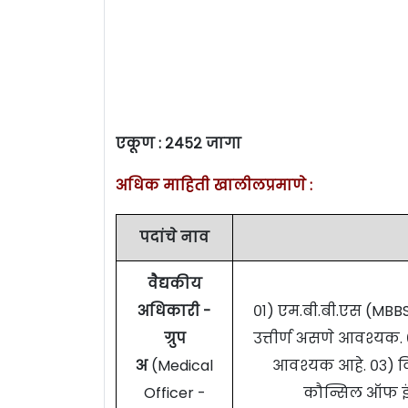
एकूण : २४५२ जागा
अधिक माहिती खालीलप्रमाणे :
पदांचे नाव
वैद्यकीय
अधिकारी -
०१) एम.बी.बी.एस (MBBS
ग्रुप
उत्तीर्ण असणे आवश्यक.
अ
(Medical
आवश्यक आहे. ०३) वि
Officer -
कौन्सिल ऑफ इंड