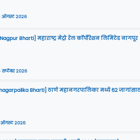
 ऑगस्ट २०२६
gpur Bharti] महाराष्ट्र मेट्रो रेल कॉर्पोरेशन लिमिटेड नागपूर
 सप्टेंबर २०२६
agarpalika Bharti] ठाणे महानगरपालिका मध्ये 62 जागांसाठ
 ऑगस्ट २०२६