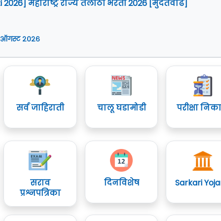
i 2026] महाराष्ट्र राज्य तलाठी भरती 2026 [मुदतवाढ]
 ऑगस्ट २०२६
सर्व जाहिराती
चालू घडामोडी
परीक्षा निक
सराव
दिनविशेष
Sarkari Yoj
प्रश्नपत्रिका