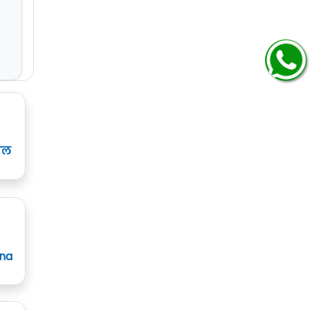
ाल
ana