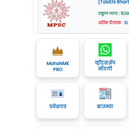
[Talathi Bhart
एकूण जागा : 1539
अंतिम दिनांक
:
१०
व्हॉट्सॲप
MahaNMK
नोंदणी
PRO
प्रवेशपत्र
बातम्या