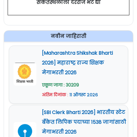
संकेतस्थळाला दररोज भेट द्या
नवीन जाहिराती
[Maharashtra Shikshak Bharti
2026] महाराष्ट्र राज्य शिक्षक
मेगाभरती 2026
एकूण जागा : 30209
अंतिम दिनांक
:
११ ऑगस्ट २०२६
[SBI Clerk Bharti 2026] भारतीय स्टेट
बँकेत लिपिक पदाच्या 1538 जागांसाठी
मेगाभरती 2026