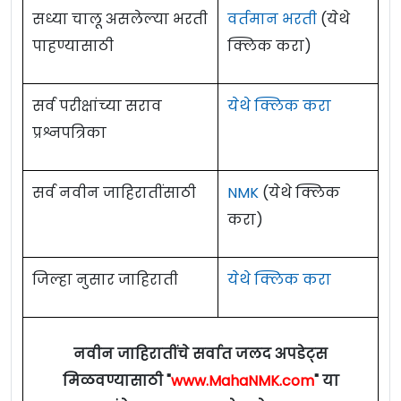
सध्या चालू असलेल्या भरती
वर्तमान भरती
(येथे
पाहण्यासाठी
क्लिक करा)
सर्व परीक्षांच्या सराव
येथे क्लिक करा
प्रश्नपत्रिका
सर्व नवीन जाहिरातींसाठी
NMK
(येथे क्लिक
करा)
जिल्हा नुसार जाहिराती
येथे क्लिक करा
नवीन जाहिरातींचे सर्वात जलद अपडेट्स
मिळवण्यासाठी "
www.MahaNMK.com
" या