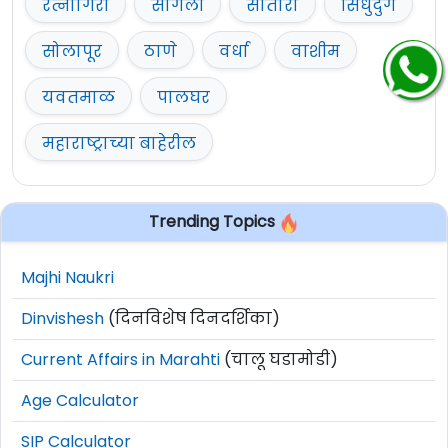
रत्नागिरी
सांगली
सातारा
सिंधुदुर्ग
सोलापूर
ठाणे
वर्धा
वाशीम
यवतमाळ
पालघर
महाराष्ट्राच्या बाहेरील
Trending Topics
Majhi Naukri
Dinvishesh
(दिनविशेष दिनदर्शिका)
Current Affairs in Marahti
(चालू घडामोडी)
Age Calculator
SIP Calculator