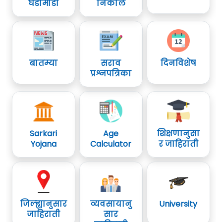
घडामोडी
निकाल
बातम्या
सराव
दिनविशेष
प्रश्नपत्रिका
Sarkari
Age
शिक्षणानुसा
Yojana
Calculator
र जाहिराती
जिल्ह्यानुसार
व्यवसायानु
University
जाहिराती
सार