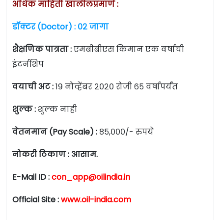
अधिक माहिती खालीलप्रमाणे :
डॉक्टर (Doctor) : ०२ जागा
शैक्षणिक पात्रता :
एमबीबीएस किमान एक वर्षाची
इंटर्नशिप
वयाची अट :
१९ नोव्हेंबर २०२० रोजी ६५ वर्षापर्यंत
शुल्क :
शुल्क नाही
वेतनमान (Pay Scale) :
८५,०००/- रुपये
नोकरी ठिकाण : आसाम.
E-Mail ID :
con_app@oilindia.in
Official Site :
www.oil-india.com