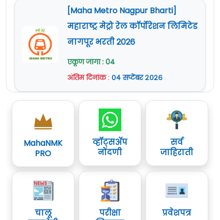
[Maha Metro Nagpur Bharti]
महाराष्ट्र मेट्रो रेल कॉर्पोरेशन लिमिटेड
नागपूर भरती 2026
एकूण जागा : 04
अंतिम दिनांक
:
०४ सप्टेंबर २०२६
व्हॉट्सॲप
सर्व
MahaNMK
नोंदणी
जाहिराती
PRO
चालू
परीक्षा
प्रवेशपत्र