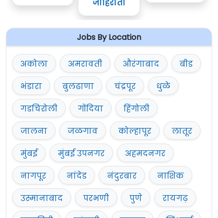
जाहिराती
Jobs By Location
अकोला
अमरावती
औरंगाबाद
बीड
भंडारा
बुलढाणा
चंद्रपूर
धुळे
गडचिरोली
गोंदिया
हिंगोली
जालना
जळगाव
कोल्हापूर
लातूर
मुंबई
मुंबई उपनगर
अहमदनगर
नागपूर
नांदेड
नंदुरबार
नाशिक
उस्मानाबाद
परभणी
पुणे
रायगढ़