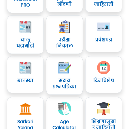
नोंदणी
जाहिराती
PRO
चालू
परीक्षा
प्रवेशपत्र
घडामोडी
निकाल
बातम्या
सराव
दिनविशेष
प्रश्नपत्रिका
Sarkari
Age
शिक्षणानुसा
Yojana
Calculator
र जाहिराती