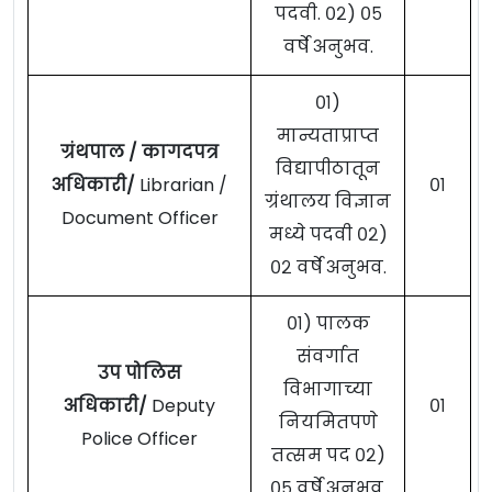
पदवी. ०२) ०५
वर्षे अनुभव.
०१)
मान्यताप्राप्त
ग्रंथपाल / कागदपत्र
विद्यापीठातून
अधिकारी/
Librarian /
०१
ग्रंथालय विज्ञान
Document Officer
मध्ये पदवी ०२)
०२ वर्षे अनुभव.
०१) पालक
संवर्गात
उप पोलिस
विभागाच्या
अधिकारी/
Deputy
०१
नियमितपणे
Police Officer
तत्सम पद ०२)
०५ वर्षे अनुभव.