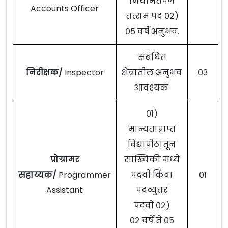
नियमितपणे
Accounts Officer
तत्सम पद ०२)
०५ वर्षे अनुभव.
संबंधित
निरीक्षक/
Inspector
क्षेत्रातील अनुभव
०३
आवश्यक
०१)
मान्यताप्राप्त
विद्यापीठातून
प्रोग्रामर
सांख्यिकी मध्ये
सहाय्यक/
Programmer
पदवी किंवा
०१
Assistant
पदव्युत्तर
पदवी ०२)
०२ वर्षे ते ०५