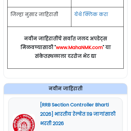
जिल्हा नुसार जाहिराती
येथे क्लिक करा
नवीन जाहिरातींचे सर्वात जलद अपडेट्स
मिळवण्यासाठी "
www.MahaNMK.com
" या
संकेतस्थळाला दररोज भेट द्या
नवीन जाहिराती
[RRB Section Controller Bharti
2026] भारतीय रेल्वेत 119 जागांसाठी
भरती 2026