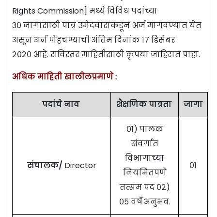
Rights Commission] मध्ये विविध पदांच्या
३० जागांसाठी पात्र उमेदवारांकडून अर्ज मागवण्यात येत
असून अर्ज पोहचण्याची अंतिम दिनांक १७ डिसेंबर
२०२० आहे. सविस्तर माहितीसाठी कृपया जाहिरात पाहा.
अधिक माहिती खालीलप्रमाणे :
पदांचे नाव
शैक्षणिक पात्रता
जागा
०१) पालक
संवर्गात
विभागाच्या
संचालक/
Director
०१
नियमितपणे
तत्सम पद ०२)
०५ वर्षे अनुभव.