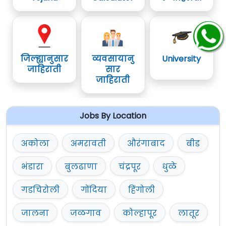
जिल्ह्यानुसार
व्यवसायानु
University
जाहिराती
सार
जाहिराती
Jobs By Location
अकोला
अमरावती
औरंगाबाद
बीड
भंडारा
बुलढाणा
चंद्रपूर
धुळे
गडचिरोली
गोंदिया
हिंगोली
जालना
जळगाव
कोल्हापूर
लातूर