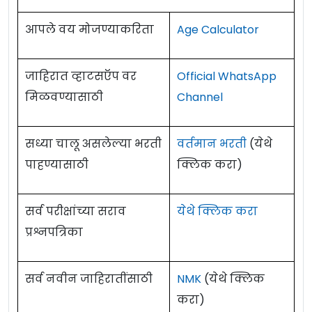
आपले वय मोजण्याकरिता
Age Calculator
जाहिरात व्हाटसऍप वर
Official WhatsApp
मिळवण्यासाठी
Channel
सध्या चालू असलेल्या भरती
वर्तमान भरती
(येथे
पाहण्यासाठी
क्लिक करा)
सर्व परीक्षांच्या सराव
येथे क्लिक करा
प्रश्नपत्रिका
सर्व नवीन जाहिरातींसाठी
NMK
(येथे क्लिक
करा)