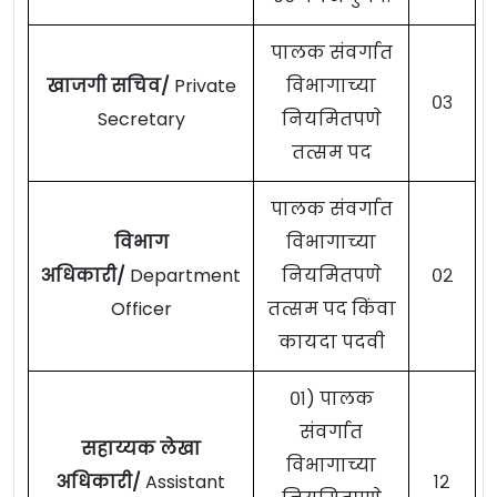
पालक संवर्गात
खाजगी सचिव/
Private
विभागाच्या
०३
Secretary
नियमितपणे
तत्सम पद
पालक संवर्गात
विभाग
विभागाच्या
अधिकारी/
Department
नियमितपणे
०२
Officer
तत्सम पद किंवा
कायदा पदवी
०१) पालक
संवर्गात
सहाय्यक लेखा
विभागाच्या
अधिकारी/
Assistant
१२