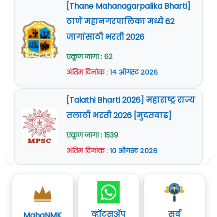
[Thane Mahanagarpalika Bharti]
ठाणे महानगरपालिका मध्ये 62
जागांसाठी भरती 2026
एकूण जागा : 62
अंतिम दिनांक
:
१४ ऑगस्ट २०२६
[Talathi Bharti 2026] महाराष्ट्र राज्य
तलाठी भरती 2026 [मुदतवाढ]
एकूण जागा : 1539
अंतिम दिनांक
:
१० ऑगस्ट २०२६
व्हॉट्सॲप
सर्व
MahaNMK