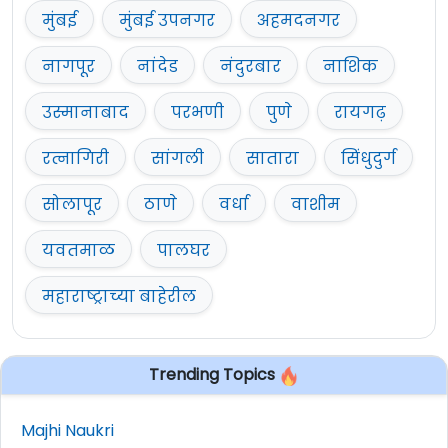
मुंबई
मुंबई उपनगर
अहमदनगर
नागपूर
नांदेड
नंदुरबार
नाशिक
उस्मानाबाद
परभणी
पुणे
रायगढ़
रत्नागिरी
सांगली
सातारा
सिंधुदुर्ग
सोलापूर
ठाणे
वर्धा
वाशीम
यवतमाळ
पालघर
महाराष्ट्राच्या बाहेरील
Trending Topics
Majhi Naukri