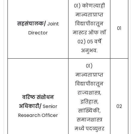
०१) कोणत्याही
मान्यताप्राप्त
सहसंचालक/
Joint
विद्यापीठातून
०१
Director
मास्टर ऑफ लॉ
०२) ०५ वर्षे
अनुभव.
०१)
मान्यताप्राप्त
विद्यापीठातून
राज्यशास्त्र,
वरिष्ठ संशोधन
इतिहास,
अधिकारी/
Senior
०२
सांख्यिकी,
Research Officer
समाजशास्त्र
मध्ये पदव्युत्तर