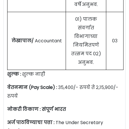
वर्षे अनुभव.
०१) पालक
संवर्गात
विभागाच्या
लेखापाल/
Accountant
०३
नियमितपणे
तत्सम पद ०२)
अनुभव.
शुल्क :
शुल्क नाही
वेतनमान (Pay Scale) :
३५,४००/- रुपये ते २,१५,९००/-
रुपये
नोकरी ठिकाण : संपूर्ण भारत
अर्ज पाठविण्याचा पत्ता :
The Under Secretary