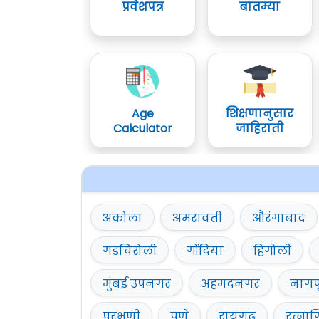
प्रवेशपत्र
बातम्या
Age
शिक्षणानुसार
Calculator
जाहिराती
अकोला
अमरावती
औरंगाबाद
गडचिरोली
गोंदिया
हिंगोली
मुंबई उपनगर
अहमदनगर
नागप
परभणी
पुणे
रायगढ़
रत्नाग