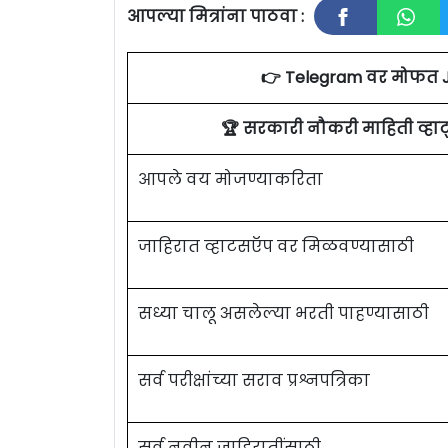
आपल्या मित्रांना पाठवा :
👉 Telegram वर मोफत 
🏆 सरकारी नौकरी माहिती व्ह
आपले वय मोजण्याकरिता
जाहिरात व्हाटसऍप वर मिळवण्यासाठी
सध्या चालू असलेल्या भरती पाहण्यासाठी
सर्व परीक्षांच्या सराव प्रश्नपत्रिका
सर्व नवीन जाहिरातींसाठी