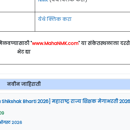
येथे क्लिक करा
मिळवण्यासाठी "
www.MahaNMK.com
" या संकेतस्थळाला दरर
भेट द्या
नवीन जाहिराती
Shikshak Bharti 2026] महाराष्ट्र राज्य शिक्षक मेगाभरती 202
09
 ऑगस्ट २०२६