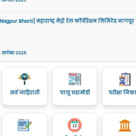
 ऑगस्ट २०२६
gpur Bharti] महाराष्ट्र मेट्रो रेल कॉर्पोरेशन लिमिटेड नागपूर
 सप्टेंबर २०२६
सर्व जाहिराती
चालू घडामोडी
परीक्षा निक