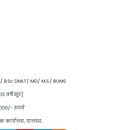
/ B.Sc DMLT/ MD/ M.S./ BUMS
०५ वर्षे सूट]
,०००/- रुपये
सक कार्यलय, पालघर.