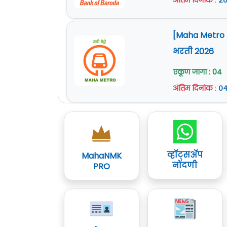
अंतिम दिनांक
:
२६
[Maha Metro Na
भरती 2026
एकूण जागा : 04
अंतिम दिनांक
:
०४
व्हॉट्सॲप
MahaNMK
नोंदणी
PRO