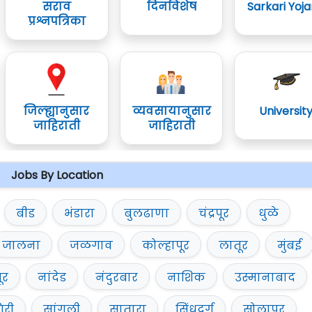
सराव
दिनविशेष
Sarkari Yoj
प्रश्नपत्रिका
जिल्ह्यानुसार
व्यवसायानुसार
Universit
जाहिराती
जाहिराती
Jobs By Location
बीड
भंडारा
बुलढाणा
चंद्रपूर
धुळे
जालना
जळगाव
कोल्हापूर
लातूर
मुंबई
ूर
नांदेड
नंदुरबार
नाशिक
उस्मानाबाद
िरी
सांगली
सातारा
सिंधुदुर्ग
सोलापूर