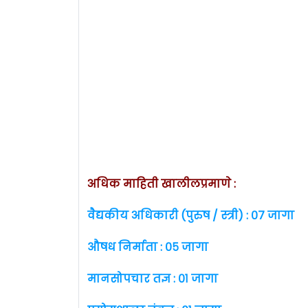
अधिक माहिती खालीलप्रमाणे :
वैद्यकीय अधिकारी (पुरुष / स्त्री) : ०७ जागा
औषध निर्माता : ०५ जागा
मानसोपचार तज्ञ : ०१ जागा