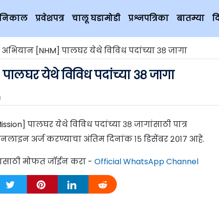
चे निकाल
प्रवेशपत्र
चालू घडामोडी
प्रश्नपत्रिका
बातम्या
द
ग्य अभियान [NHM] पालघर येथे विविध पदांच्या ३८ जागा
 पालघर येथे विविध पदांच्या ३८ जागा
m
ission] पालघर येथे विविध पदांच्या ३८ जागांसाठी पात्र
नलाइन अर्ज करण्याचा अंतिम दिनांक १५ डिसेंबर २०१७ आहे.
्यासाठी मोफत जॉईन करा -
Official WhatsApp Channel