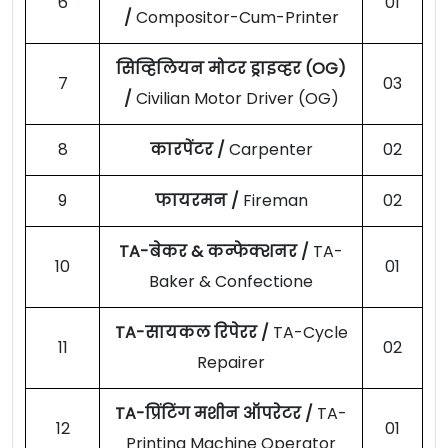
6
01
/
Compositor-Cum-Printer
सिव्हिलियन मोटर ड्राइव्हर (OG)
7
03
/
Civilian Motor Driver (OG)
8
कारपेंटर /
Carpenter
02
9
फायरमन /
Fireman
02
TA-बेकर & कन्फेक्शनर /
TA-
10
01
Baker & Confectione
TA-सायकल रिपेरर /
TA-Cycle
11
02
Repairer
TA-प्रिंटिंग मशीन ऑपरेटर /
TA-
12
01
Printing Machine Operator