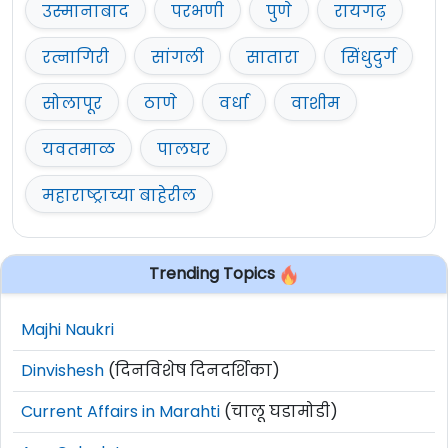
उस्मानाबाद
परभणी
पुणे
रायगढ़
रत्नागिरी
सांगली
सातारा
सिंधुदुर्ग
सोलापूर
ठाणे
वर्धा
वाशीम
यवतमाळ
पालघर
महाराष्ट्राच्या बाहेरील
Trending Topics
Majhi Naukri
Dinvishesh
(दिनविशेष दिनदर्शिका)
Current Affairs in Marahti
(चालू घडामोडी)