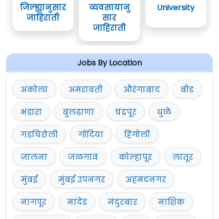
जिल्ह्यानुसार
वेबसाईट करायचा आहे.
व्यवसायानु
University
जाहिराती
सार
अर्ज फक्त वरील
Portal
द्वारेच स्वीकारले जातील.
जाहिराती
ऑनलाईन अर्ज करण्याचा अंतिम दिनांक
२०
जानेवारी २०२३
आहे.
Jobs By Location
सविस्तर माहितीसाठी कृपया जाहिरात वाचावी.
अधिक माहिती
www.nda.nic.in
या वेबसाईट वर
अकोला
अमरावती
औरंगाबाद
बीड
दिलेली आहे.
भंडारा
बुलढाणा
चंद्रपूर
धुळे
गडचिरोली
गोंदिया
हिंगोली
जालना
जळगाव
कोल्हापूर
लातूर
मुंबई
मुंबई उपनगर
अहमदनगर
नागपूर
नांदेड
नंदुरबार
नाशिक