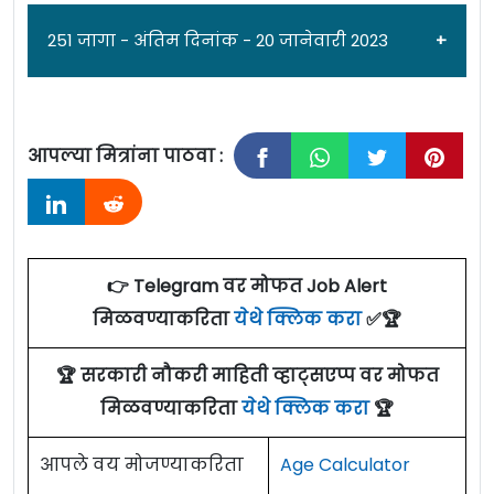
251 जागा - अंतिम दिनांक - 20 जानेवारी 2023
आपल्या मित्रांना पाठवा :
जाहिरात दिनांक: २७/१२/२२
राष्ट्रीय संरक्षण अकादमी [
National Defence
Academy, Pune
] पुणे येथे विविध पदांच्या २५१
👉 Telegram वर मोफत Job Alert
जागांसाठी पात्र उमेदवारांकडून अर्ज मागवण्यात येत
मिळवण्याकरिता
येथे क्लिक करा
✅🏆
असून ऑनलाईन अर्ज करण्याचा अंतिम दिनांक २०
जानेवारी २०२३ आहे. सविस्तर माहितीसाठी कृपया
🏆 सरकारी नौकरी माहिती व्हाट्सएप्प वर मोफत
जाहिरात पाहा.
मिळवण्याकरिता
येथे क्लिक करा
🏆
एकूण: २५१ जागा
आपले वय मोजण्याकरिता
Age Calculator