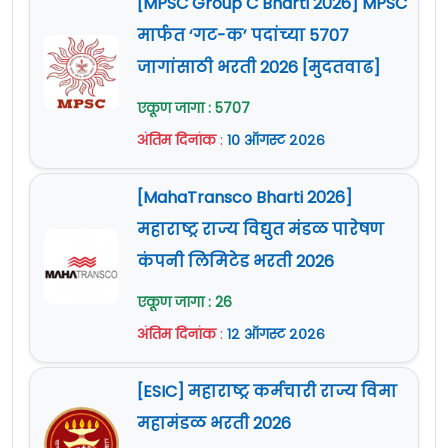
[MPSC Group C Bharti 2026] MPSC
आणि ट्रेनिंग (MTS-O&T) /
Multi
मार्फत ‘गट-क’ पदांच्या 5707
१२
१८२
Tasking Staff - Office &
जागांसाठी भरती 2026 [मुदतवाढ]
training (MTS-O&T)
एकूण जागा : 5707
Eligibility Criteria For NDA Pune
अंतिम दिनांक
:
१० ऑगस्ट २०२६
[MahaTransco Bharti 2026]
पद क्रमांक
वयाची अट
महाराष्ट्र राज्य विद्युत मंडळ पारेषण
१
१८ ते २७ वर्षे
कंपनी लिमिटेड भरती 2026
२
१८ ते २५ वर्षे
एकूण जागा : 26
अंतिम दिनांक
:
१२ ऑगस्ट २०२६
३
१८ ते २७ वर्षे
[ESIC] महाराष्ट्र कर्मचारी राज्य विमा
४
१८ ते २७ वर्षे
महामंडळ भरती 2026