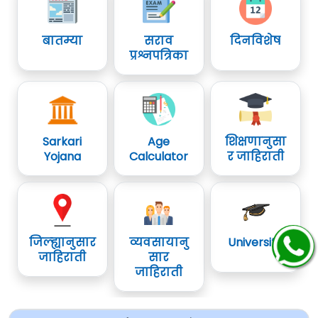
बातम्या
सराव
दिनविशेष
प्रश्नपत्रिका
Sarkari
Age
शिक्षणानुसा
Yojana
Calculator
र जाहिराती
जिल्ह्यानुसार
व्यवसायानु
University
जाहिराती
सार
जाहिराती