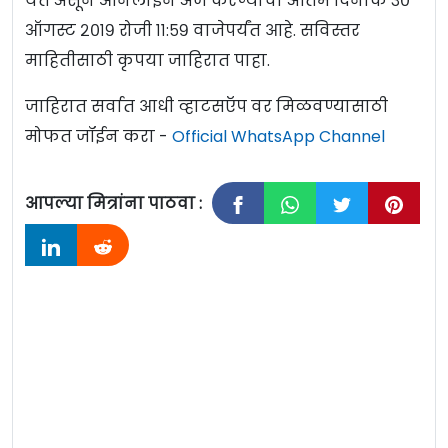
येत असून ऑनलाइन अर्ज करण्याचा अंतिम दिनांक ३०
ऑगस्ट २०१९ रोजी ११:५९ वाजेपर्यंत आहे. सविस्तर
माहितीसाठी कृपया जाहिरात पाहा.
जाहिरात सर्वात आधी व्हाटसऍप वर मिळवण्यासाठी
मोफत जॉईन करा -
Official WhatsApp Channel
आपल्या मित्रांना पाठवा :