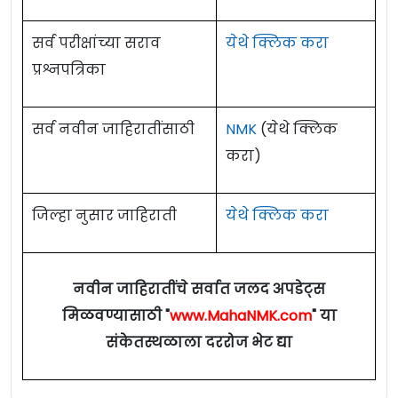
सर्व परीक्षांच्या सराव
येथे क्लिक करा
प्रश्नपत्रिका
सर्व नवीन जाहिरातींसाठी
NMK
(येथे क्लिक
करा)
जिल्हा नुसार जाहिराती
येथे क्लिक करा
नवीन जाहिरातींचे सर्वात जलद अपडेट्स
मिळवण्यासाठी "
www.MahaNMK.com
" या
संकेतस्थळाला दररोज भेट द्या