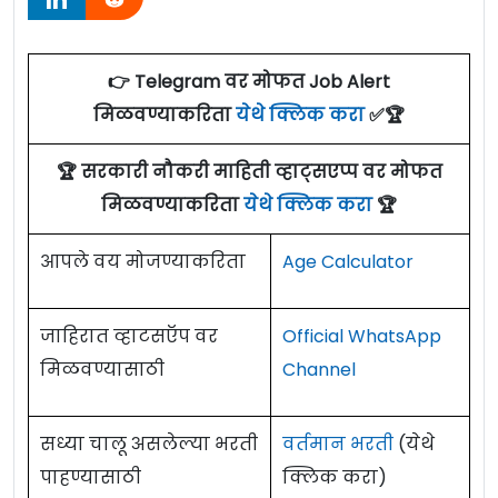
👉 Telegram वर मोफत Job Alert
मिळवण्याकरिता
येथे क्लिक करा
✅🏆
🏆 सरकारी नौकरी माहिती व्हाट्सएप्प वर मोफत
मिळवण्याकरिता
येथे क्लिक करा
🏆
आपले वय मोजण्याकरिता
Age Calculator
जाहिरात व्हाटसऍप वर
Official WhatsApp
मिळवण्यासाठी
Channel
सध्या चालू असलेल्या भरती
वर्तमान भरती
(येथे
पाहण्यासाठी
क्लिक करा)