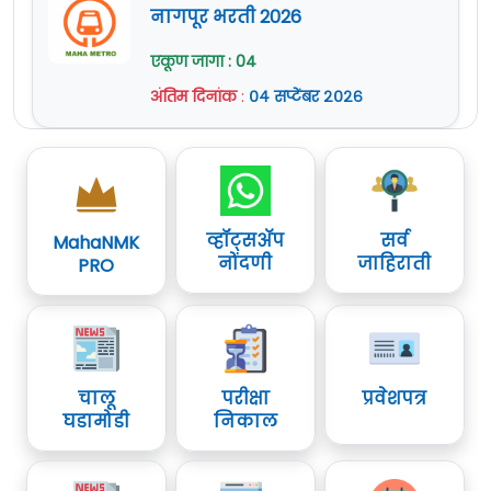
नागपूर भरती 2026
एकूण जागा : 04
अंतिम दिनांक
:
०४ सप्टेंबर २०२६
व्हॉट्सॲप
सर्व
MahaNMK
नोंदणी
जाहिराती
PRO
चालू
परीक्षा
प्रवेशपत्र
घडामोडी
निकाल