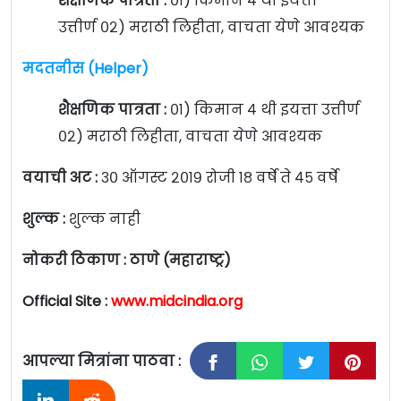
शैक्षणिक पात्रता :
०१) किमान ४ थी इयत्ता
उत्तीर्ण ०२) मराठी लिहीता, वाचता येणे आवश्यक
मदतनीस (Helper)
शैक्षणिक पात्रता :
०१) किमान ४ थी इयत्ता उत्तीर्ण
०२) मराठी लिहीता, वाचता येणे आवश्यक
वयाची अट :
३० ऑगस्ट २०१९ रोजी १८ वर्षे ते ४५ वर्षे
शुल्क :
शुल्क नाही
नोकरी ठिकाण : ठाणे (महाराष्ट्र)
Official Site :
www.midcindia.org
आपल्या मित्रांना पाठवा :