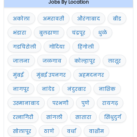
Jobs By Location
अकोला
अमरावती
औरंगाबाद
बीड
भंडारा
बुलढाणा
चंद्रपूर
धुळे
गडचिरोली
गोंदिया
हिंगोली
जालना
जळगाव
कोल्हापूर
लातूर
मुंबई
मुंबई उपनगर
अहमदनगर
नागपूर
नांदेड
नंदुरबार
नाशिक
उस्मानाबाद
परभणी
पुणे
रायगढ़
रत्नागिरी
सांगली
सातारा
सिंधुदुर्ग
सोलापूर
ठाणे
वर्धा
वाशीम