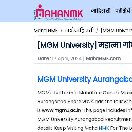
जाहिराती
परीक्षे
Maha NMK
सर्व जाहिराती
[MGM Universi
[MGM University] महात्मा गां
Date
: 17 April, 2024 |
MahaNMK.com
MGM University Aurangaba
MGM's full form is Mahatma Gandhi Missi
Aurangabad Bharti 2024 has the followin
is
www.mgmu.ac.in
. This page includes 
MGM University Aurangabad Recruitment
details Keep Visiting Maha
NMK
For The L