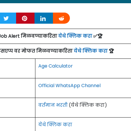
हिरात दिनांक: २१/०५/२२
Job Alert मिळवण्याकरिता
येथे क्लिक करा
✅🏆
andhi Mission University, Aurangabad] औरंगाबाद येथे विवि
र्ज मागवण्यात येत असून ऑनलाईन अर्ज करण्याचा अंतिम दिनांक
ाट्सएप्प वर मोफत मिळवण्याकरिता
येथे क्लिक करा
🏆
हिरात पाहा.
Age Calculator
 Aurangabad Recruitment Details:
Official WhatsApp Channel
पदांचे नाव
वर्तमान भरती
(येथे क्लिक करा)
प्राध्यापक/
Professor
सहयोगी प्राध्यापक/
Associate Professor
येथे क्लिक करा