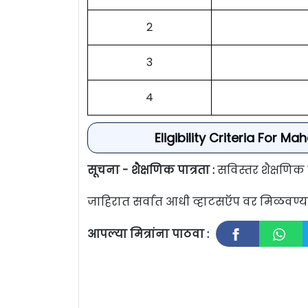
2
3
4
Eligibility Criteria For 
सूचना - शैक्षणिक पात्रता :
सविस्तर शैक्षणिक
जाहिरात सर्वात आधी व्हाटसऍप वर मिळवण
आपल्या मित्रांना पाठवा :