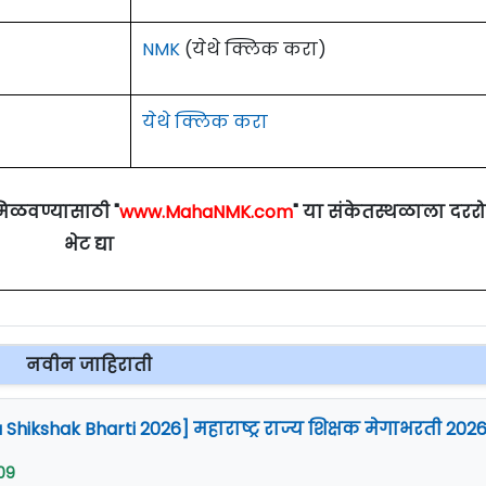
सहायक प्राध्यापक/
Assistant Professor
NMK
(येथे क्लिक करा)
teria For MGM University Aurangabad
येथे क्लिक करा
ई./एम. टेक. संबंधित शाखेत प्रथम श्रेणी किंवा पदवी, पदव्युत्तर 
मिळवण्यासाठी "
www.MahaNMK.com
" या संकेतस्थळाला दरर
भेट द्या
नवीन जाहिराती
Shikshak Bharti 2026] महाराष्ट्र राज्य शिक्षक मेगाभरती 202
09