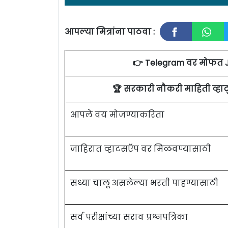
आपल्या मित्रांना पाठवा :
जा
👉 Telegram वर मोफत 
महात्मा गांधी मिशन विद्यापीठ [Mahatma G
पदांच्या जागांसाठी पात्र उमेदवारांकडून अ
🏆 सरकारी नौकरी माहिती व्ह
मे २०२२ आहे. सविस्तर माहितीसाठी कृपया जा
आपले वय मोजण्याकरिता
MGM University
जाहिरात व्हाटसऍप वर मिळवण्यासाठी
पद क्रमांक
सध्या चालू असलेल्या भरती पाहण्यासाठी
१
२
सर्व परीक्षांच्या सराव प्रश्नपत्रिका