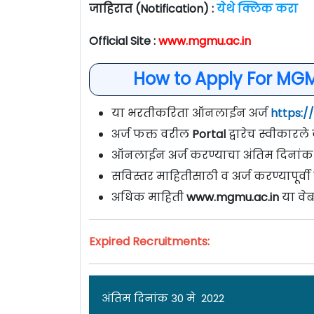
जाहिरात (Notification) :
येथे क्लिक करा
Official Site :
www.mgmu.ac.in
How to Apply For MGM
या भरतीकरिता ऑनलाईन अर्ज
https:/
अर्ज फक्त वरील
Portal
द्वारेच स्वीकारल
ऑनलाईन अर्ज करण्याचा अंतिम दिनांक
सविस्तर माहितीसाठी व अर्ज करण्यापूर्
अधिक माहिती
www.mgmu.ac.in
या वे
Expired Recruitments:
अंतिम दिनांक 30 मे 2022