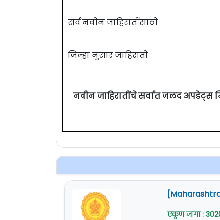
३
सर्व नवीन जाहिरातींसाठी
Eligibility Cri
जिल्हा नुसार जाहिराती
शैक्षणिक पात्रता :
०१)
बी.ई./बी. टेक. आणि एम.
/ एमबीए/ पीएच.डी. समतुल्य ०२) अनुभव.
नवीन जाहिरातींचे सर्वात जलद अपडेट्स 
शुल्क :
शैक्षणिक -
१५००/-
रुपये
अशैक्षणिक -
५००/- रुपये
वेतनमान (Pay Scale) :
नियमानुसार.
[Maharashtra 
नोकरी ठिकाण : औरंगाबाद (महाराष्ट्र)
एकूण जागा : 302