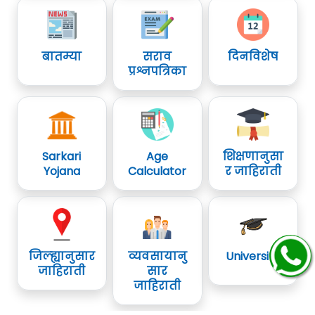
बातम्या
सराव
दिनविशेष
प्रश्नपत्रिका
Sarkari
Age
शिक्षणानुसा
Yojana
Calculator
र जाहिराती
जिल्ह्यानुसार
व्यवसायानु
University
जाहिराती
सार
जाहिराती