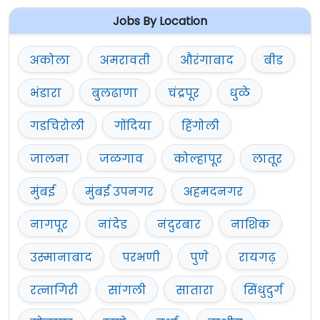
Jobs By Location
अकोला
अमरावती
औरंगाबाद
बीड
भंडारा
बुलढाणा
चंद्रपूर
धुळे
गडचिरोली
गोंदिया
हिंगोली
जालना
जळगाव
कोल्हापूर
लातूर
मुंबई
मुंबई उपनगर
अहमदनगर
नागपूर
नांदेड
नंदुरबार
नाशिक
उस्मानाबाद
परभणी
पुणे
रायगढ़
रत्नागिरी
सांगली
सातारा
सिंधुदुर्ग