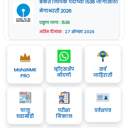
बँकेत लिपिक पदाच्या 1538 जागांसाठी
मेगाभरती 2026
एकूण जागा : 1538
अंतिम दिनांक
:
२७ ऑगस्ट २०२६
व्हॉट्सॲप
सर्व
MahaNMK
नोंदणी
जाहिराती
PRO
चालू
परीक्षा
प्रवेशपत्र
घडामोडी
निकाल