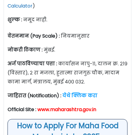
Calculator
)
शुल्क :
नमूद नाही.
वेतनमान (Pay Scale) :
नियमानुसार
नोकरी ठिकाण :
मुंबई.
अर्ज पाठविण्याचा पत्ता :
कार्यासन नापु-११, दालन क्र. २१९
(विस्तार), २ रा मजला, हुतात्मा राजगुरु चौक, मादाम
कामा मार्ग, मंत्रालय, मुंबई ४०० ०३२.
जाहिरात (Notification) :
येथे क्लिक करा
Official Site :
www.maharashtra.gov.in
How to Apply For Maha Food