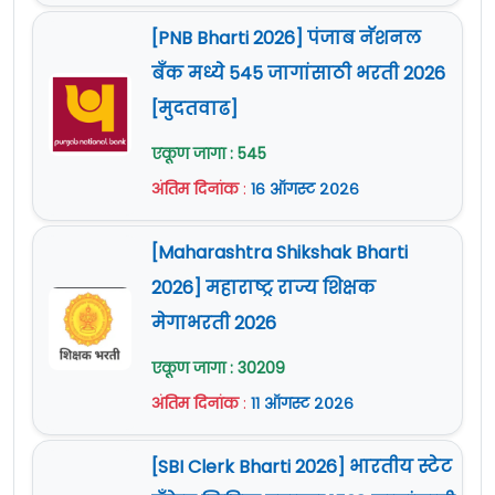
डिसेंबर 2023
आहे.
सविस्तर माहितीसाठी कृपया जाहिरात वाचावी.
[PNB Bharti 2026] पंजाब नॅशनल
अधिक माहिती
www.maharashtra.gov.in
या
बँक मध्ये 545 जागांसाठी भरती 2026
वेबसाईट वर दिलेली आहे.
[मुदतवाढ]
एकूण जागा : 545
अंतिम दिनांक
:
१६ ऑगस्ट २०२६
[Maharashtra Shikshak Bharti
2026] महाराष्ट्र राज्य शिक्षक
मेगाभरती 2026
एकूण जागा : 30209
अंतिम दिनांक
:
११ ऑगस्ट २०२६
[SBI Clerk Bharti 2026] भारतीय स्टेट