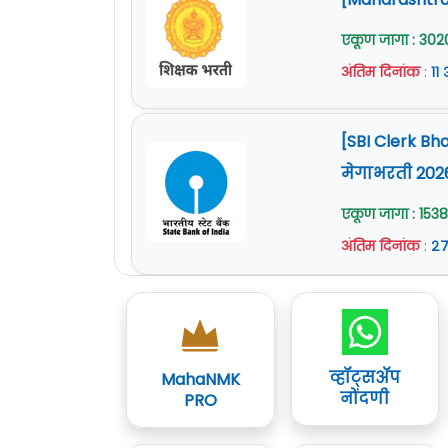
एकूण जागा : 302
अंतिम दिनांक
:
११
[SBI Clerk Bh
मेगाभरती 202
एकूण जागा : 1538
अंतिम दिनांक
:
२७
व्हॉट्सॲप
MahaNMK
नोंदणी
PRO