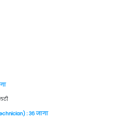
ागा
लटी
chnician) : ३६ जागा