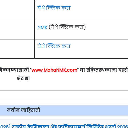
येथे क्लिक करा
NMK
(येथे क्लिक करा)
येथे क्लिक करा
मिळवण्यासाठी "
www.MahaNMK.com
" या संकेतस्थळाला दरर
भेट द्या
नवीन जाहिराती
2026] राष्ट्रीय केमिकल्स अँड फर्टिलायझर्स लिमिटेड भरती 2026