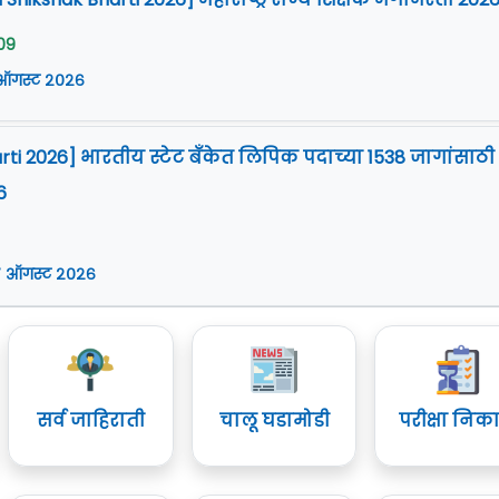
09
 ऑगस्ट २०२६
arti 2026] भारतीय स्टेट बँकेत लिपिक पदाच्या 1538 जागांसाठी
6
 ऑगस्ट २०२६
सर्व जाहिराती
चालू घडामोडी
परीक्षा निक