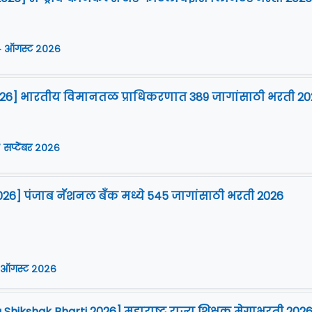
 ऑगस्ट २०२६
2026] भारतीय विमानतळ प्राधिकरणात 389 जागांसाठी भरती 20
 सप्टेंबर २०२६
026] पंजाब नॅशनल बँक मध्ये 545 जागांसाठी भरती 2026
 ऑगस्ट २०२६
Shikshak Bharti 2026] महाराष्ट्र राज्य शिक्षक मेगाभरती 202