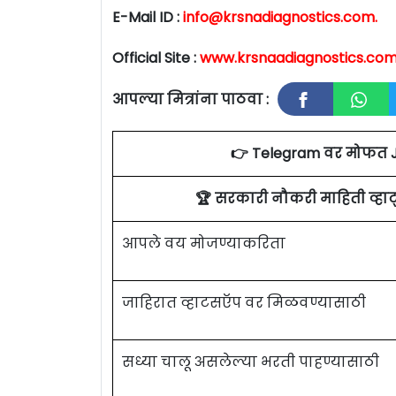
E-Mail ID :
info@krsnadiagnostics.com
.
Official Site :
www.krsnaadiagnostics.co
आपल्या मित्रांना पाठवा :
👉 Telegram वर मोफत 
🏆 सरकारी नौकरी माहिती व्ह
आपले वय मोजण्याकरिता
जाहिरात व्हाटसऍप वर मिळवण्यासाठी
सध्या चालू असलेल्या भरती पाहण्यासाठी