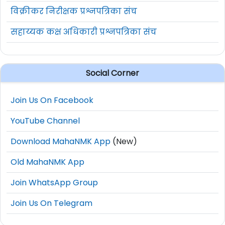
विक्रीकर निरीक्षक प्रश्नपत्रिका संच
Indian Navy SSC Officer Recruitment 2026
सहाय्यक कक्ष अधिकारी प्रश्नपत्रिका संच
Details:
Social Corner
Post No
Post Name
Vacancies
Join Us On Facebook
1
SSC Officer
260
YouTube Channel
Cadre Wise Details:
Download MahaNMK App
(New)
Sr.
Branch/Cadre
Vacancies
Old MahaNMK App
No.
Join WhatsApp Group
Executive Branch
Join Us On Telegram
SSC General Service (GS /
1
76