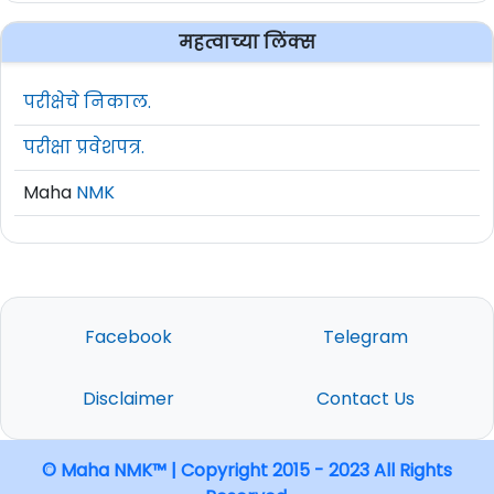
X) Hydro Cadre
महत्वाच्या लिंक्स
2
SSC Pilot
25
परीक्षेचे निकाल.
Naval Air Operations
3
20
परीक्षा प्रवेशपत्र.
Officer
Maha
NMK
SSC Air Traffic Controller
4
18
(ATC)
5
SSC Logistics
10
Facebook
Telegram
Education Branch
Disclaimer
Contact Us
6
SSC Education
15
© Maha NMK™ | Copyright 2015 - 2023 All Rights
Technical Branch