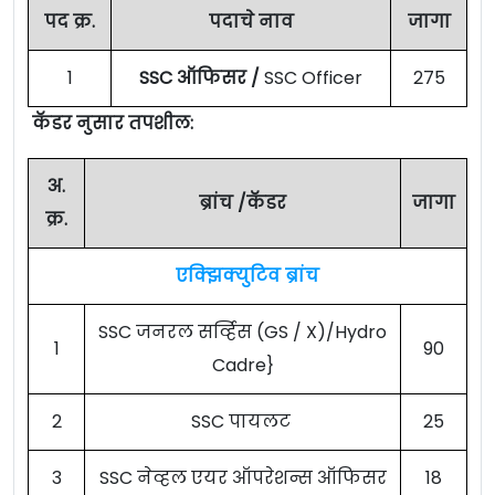
पद क्र.
पदाचे नाव
जागा
1
SSC ऑफिसर /
SSC Officer
275
कॅडर नुसार तपशील:
अ.
ब्रांच /कॅडर
जागा
क्र.
एक्झिक्युटिव ब्रांच
SSC जनरल सर्व्हिस (GS / X)/Hydro
1
90
Cadre}
2
SSC पायलट
25
3
SSC नेव्हल एयर ऑपरेशन्स ऑफिसर
18