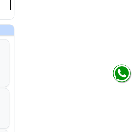
्षे
षे
्षे
cal