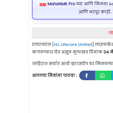
MahaNMK Pro
घ्या आणि मिळवा Ads
आणि भरपूर काही..
जा
एचएलएल [
HLL Lifecare Limited
] लाइफकेअर
मागवण्यात येत असून मुलाखत दिनांक
04 म
जाहिरात सर्वात आधी व्हाटसऍप वर मिळवण
आपल्या मित्रांना पाठवा :