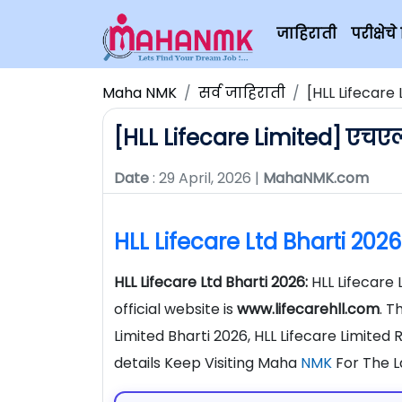
जाहिराती
परीक्षे
Maha NMK
सर्व जाहिराती
[HLL Lifecar
[HLL Lifecare Limited] एच
Date
: 29 April, 2026 |
MahaNMK.com
HLL Lifecare Ltd Bharti 2026
HLL Lifecare Ltd Bharti 2026:
HLL Lifecare
official website is
www.lifecarehll.com
. T
Limited Bharti 2026, HLL Lifecare Limited
details Keep Visiting Maha
NMK
For The L