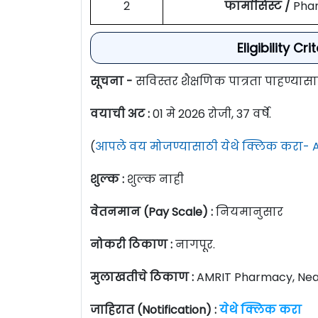
2
फार्मासिस्ट /
Pha
Eligibility Cr
सूचना -
सविस्तर शैक्षणिक पात्रता पाहण्या
वयाची अट :
01 मे 2026 रोजी, 37 वर्षे.
(
आपले वय मोजण्यासाठी येथे क्लिक करा- A
शुल्क :
शुल्क नाही
वेतनमान (Pay Scale) :
नियमानुसार
नोकरी ठिकाण :
नागपूर.
मुलाखतीचे ठिकाण :
AMRIT Pharmacy, Near
जाहिरात (Notification) :
येथे क्लिक करा