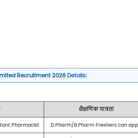
Limited Recruitment 2026
Details:
व
शैक्षणिक पात्रता
stant Pharmacist
D.Pharm/B.Pharm Freshers can app