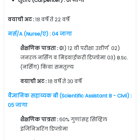
सुतार (Carpenter) : ०१ जागा
वयाची अट :
१८ वर्षे ते २२ वर्षे
नर्स/A (Nurse/ए) : ०४ जागा
शैक्षणिक पात्रता :
०
१) १२ वी परीक्षा उत्तीर्ण ०२)
जनरल नर्सिंग व मिडवाईफरी डिप्लोमा ०३) B.Sc.
(नर्सिंग) किंवा समतुल्य
वयाची अट :
१८ वर्षे ते ३० वर्षे
वैज्ञानिक सहाय्यक बी (Scientific Assistant B - Civil) :
०५ जागा
शैक्षणिक पात्रता :
६०% गुणांसह सिव्हिल
इंजिनिअरिंग डिप्लोमा