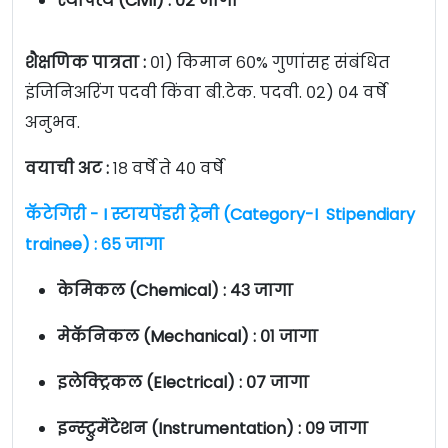
स्थापत्य (Civil) : ०२ जागा
शैक्षणिक पात्रता :
०१) किमान ६०% गुणांसह संबंधित
इंजिनिअरिंग पदवी किंवा बी.टेक. पदवी. ०२) ०४ वर्षे
अनुभव.
वयाची अट :
१८ वर्षे ते ४० वर्षे
कॅटेगिरी - I स्टायपेंडरी ट्रेनी (Category-I Stipendiary
trainee) : ६५ जागा
केमिकल (Chemical) : ४३ जागा
मेकॅनिकल (Mechanical) : ०१ जागा
इलेक्ट्रिकल (Electrical) : ०७ जागा
इन्स्ट्रुमेंटेशन (Instrumentation) : ०९ जागा