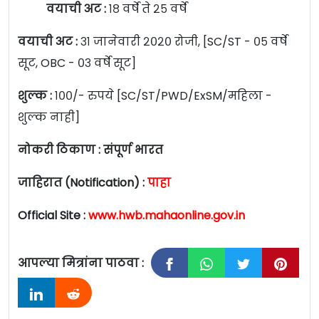
वयाची अट :
१८ वर्षे ते २५ वर्षे
वयाची अट :
३१ जानेवारी २०२० रोजी, [SC/ST - ०५ वर्षे
सूट, OBC - ०३ वर्षे सूट]
शुल्क :
१००/- रुपये [SC/ST/PWD/ExSM/महिला -
शुल्क नाही]
नोकरी ठिकाण : संपूर्ण भारत
जाहिरात (Notification) :
पाहा
Official Site :
www.hwb.mahaonline.gov.in
आपल्या मित्रांना पाठवा :