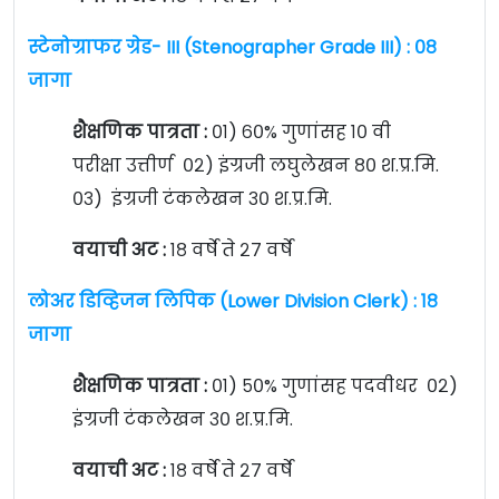
स्टेनोग्राफर ग्रेड- III (Stenographer Grade III) : ०८
जागा
शैक्षणिक पात्रता :
०१) ६०% गुणांसह १० वी
परीक्षा उत्तीर्ण ०२) इंग्रजी लघुलेखन ८० श.प्र.मि.
०३) इंग्रजी टंकलेखन ३० श.प्र.मि.
वयाची अट :
१८ वर्षे ते २७ वर्षे
लोअर डिव्हिजन लिपिक (Lower Division Clerk) : १८
जागा
शैक्षणिक पात्रता :
०१) ५०% गुणांसह पदवीधर ०२)
इंग्रजी टंकलेखन ३० श.प्र.मि.
वयाची अट :
१८ वर्षे ते २७ वर्षे