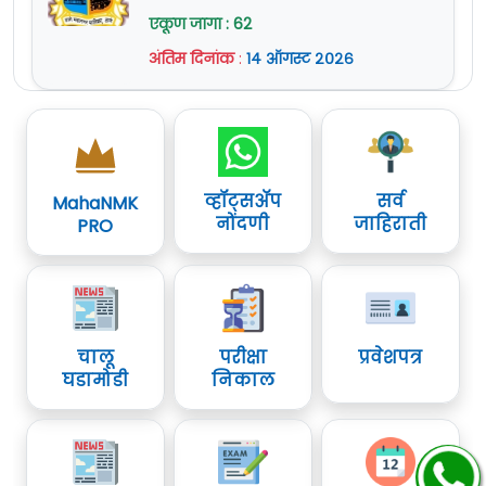
एकूण जागा : 62
अंतिम दिनांक
:
१४ ऑगस्ट २०२६
व्हॉट्सॲप
सर्व
MahaNMK
नोंदणी
जाहिराती
PRO
चालू
परीक्षा
प्रवेशपत्र
घडामोडी
निकाल