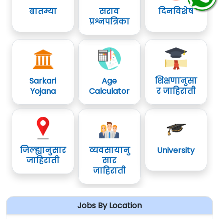
बातम्या
सराव
दिनविशेष
प्रश्नपत्रिका
Sarkari
Age
शिक्षणानुसा
Yojana
Calculator
र जाहिराती
जिल्ह्यानुसार
व्यवसायानु
University
जाहिराती
सार
जाहिराती
Jobs By Location