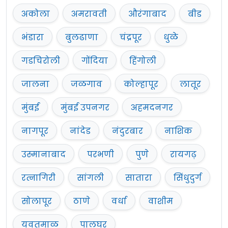
अकोला
अमरावती
औरंगाबाद
बीड
भंडारा
बुलढाणा
चंद्रपूर
धुळे
गडचिरोली
गोंदिया
हिंगोली
जालना
जळगाव
कोल्हापूर
लातूर
मुंबई
मुंबई उपनगर
अहमदनगर
नागपूर
नांदेड
नंदुरबार
नाशिक
उस्मानाबाद
परभणी
पुणे
रायगढ़
रत्नागिरी
सांगली
सातारा
सिंधुदुर्ग
सोलापूर
ठाणे
वर्धा
वाशीम
यवतमाळ
पालघर