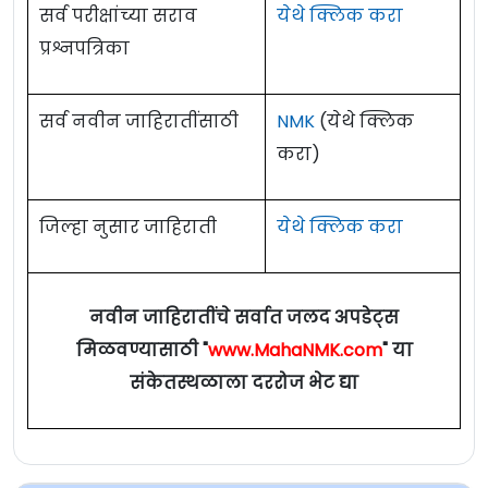
सर्व परीक्षांच्या सराव
येथे क्लिक करा
प्रश्नपत्रिका
सर्व नवीन जाहिरातींसाठी
NMK
(येथे क्लिक
करा)
जिल्हा नुसार जाहिराती
येथे क्लिक करा
नवीन जाहिरातींचे सर्वात जलद अपडेट्स
मिळवण्यासाठी "
www.MahaNMK.com
" या
संकेतस्थळाला दररोज भेट द्या