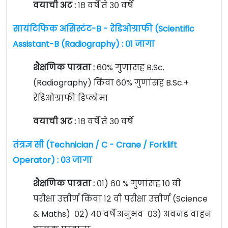
वयाची अट :
१८ वर्षे ते ३० वर्षे
सायंटिफिक असिस्टंट-B - रेडिओग्राफी (Scientific
Assistant-B (Radiography) : ०१ जागा
शैक्षणिक पात्रता :
६०% गुणांसह B.Sc.
(Radiography) किंवा ६०% गुणांसह B.Sc.+
रेडिओग्राफी डिप्लोमा
वयाची अट :
१८ वर्षे ते ३० वर्षे
तंत्रज्ञ सी (Technician / C - Crane / Forklift
Operator) : ०३ जागा
शैक्षणिक पात्रता :
०१) ६० % गुणांसह १० वी
परीक्षा उत्तीर्ण किंवा १२ वी परीक्षा उत्तीर्ण (Science
& Maths) ०२) ४० वर्षे अनुभव ०३) अवजड वाहन