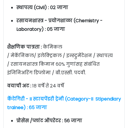
स्थापत्य (Civil) : ०२ जागा
रसायनशास्त्र - प्रयोगशाळा (Chemistry -
Laboratory) : ०५ जागा
शैक्षणिक पात्रता :
केमिकल
/ मेकॅनिकल/ इलेक्ट्रिकल / इन्स्ट्रुमेंटेशन / स्थापत्य
/ रसायनशास्त्र किमान ६०% गुणांसह संबंधित
इंजिनिअरिंग डिप्लोमा / बी.एस्सी. पदवी.
वयाची अट :
१८ वर्षे ते २४ वर्षे
कॅटेगिरी - II स्टायपेंडरी ट्रेनी (Category-II Stipendiary
trainee) : ६५ जागा
प्रोसेस /प्लांट ऑपरेटर : ५६ जागा