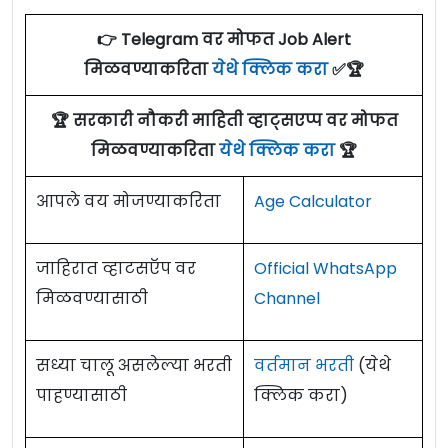
👉 Telegram वर मोफत Job Alert
मिळवण्याकरिता
येथे क्लिक करा
✅🏆
🏆 सरकारी नौकरी माहिती व्हाट्सएप्प वर मोफत
मिळवण्याकरिता
येथे क्लिक करा
🏆
आपले वय मोजण्याकरिता
Age Calculator
जाहिरात व्हाटसऍप वर
Official WhatsApp
मिळवण्यासाठी
Channel
सध्या चालू असलेल्या भरती
वर्तमान भरती
(येथे
पाहण्यासाठी
क्लिक करा)