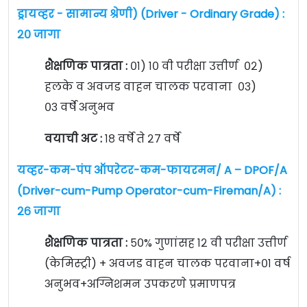
ड्रायव्हर - सामान्य श्रेणी) (Driver - Ordinary Grade) :
२० जागा
शैक्षणिक पात्रता :
०१) १० वी परीक्षा उत्तीर्ण ०२)
हलके व अवजड वाहन चालक परवाना ०३)
०३ वर्षे अनुभव
वयाची अट :
१८ वर्षे ते २७ वर्षे
यव्हर-कम-पंप ऑपरेटर-कम-फायरमन/ A – DPOF/A
(Driver-cum-Pump Operator-cum-Fireman/A) :
२६ जागा
शैक्षणिक पात्रता :
५०% गुणांसह १२ वी परीक्षा उत्तीर्ण
(केमिस्ट्री) + अवजड वाहन चालक परवाना+०१ वर्ष
अनुभव+अग्निशमन उपकरणे प्रमाणपत्र