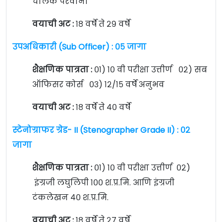
चालक परवाना
वयाची अट :
१८ वर्षे ते २९ वर्षे
उपअधिकारी (Sub Officer) : ०५ जागा
शैक्षणिक पात्रता :
०१) १० वी परीक्षा उत्तीर्ण ०२) सब
ऑफिसर कोर्स ०३) १२/१५ वर्षे अनुभव
वयाची अट :
१८ वर्षे ते ४० वर्षे
स्टेनोग्राफर ग्रेड- II (Stenographer Grade II) : ०२
जागा
शैक्षणिक पात्रता :
०१) १० वी परीक्षा उत्तीर्ण ०२)
इंग्रजी लघुलिपी १०० श.प्र.मि. आणि इंग्रजी
टंकलेखन ४० श.प्र.मि.
वयाची अट :
१८ वर्षे ते २७ वर्षे