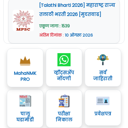
[Talathi Bharti 2026] महाराष्ट्र राज्य
तलाठी भरती 2026 [मुदतवाढ]
एकूण जागा : 1539
अंतिम दिनांक
:
१० ऑगस्ट २०२६
व्हॉट्सॲप
सर्व
MahaNMK
नोंदणी
जाहिराती
PRO
चालू
परीक्षा
प्रवेशपत्र
घडामोडी
निकाल