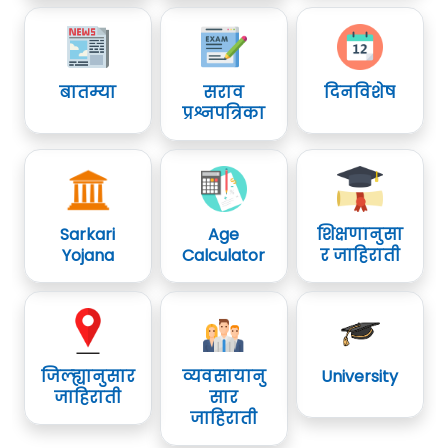
बातम्या
सराव
दिनविशेष
प्रश्नपत्रिका
Sarkari
Age
शिक्षणानुसा
Yojana
Calculator
र जाहिराती
जिल्ह्यानुसार
व्यवसायानु
University
जाहिराती
सार
जाहिराती