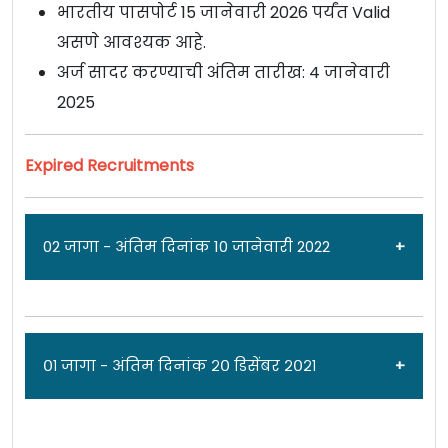
भारतीय पासपोर्ट 15 जानेवारी 2026 पर्यंत Valid
असणे आवश्यक आहे.
अर्ज सादर करण्याची अंतिम तारीख: 4 जानेवारी
2025
Expired Recruitments
02 जागा - अंतिम दिनांक 10 जानेवारी 2022
जाहिरात दिनांक: २७/११/२१
०१ जागा - अंतिम दिनांक २० डिसेंबर २०२१
हज कमेटी ऑफ इंडिया [Haj Committed Of India,
Mumbai] मुंबई येथे उपमुख्य कार्यकारी अधिकारी