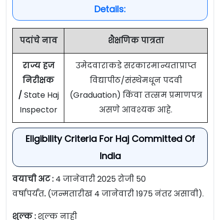
Details:
पदांचे नाव
शैक्षणिक पात्रता
राज्य हज
उमेदवाराकडे सरकारमान्यताप्राप्त
निरीक्षक
विद्यापीठ/संस्थेमधून पदवी
/
State Haj
(Graduation) किंवा तत्सम प्रमाणपत्र
Inspector
असणे आवश्यक आहे.
Eligibility Criteria For Haj Committed Of
India
वयाची अट :
4 जानेवारी 2025 रोजी 50
वर्षापर्यंत
.
(जन्मतारीख 4 जानेवारी 1975 नंतर असावी).
शुल्क :
शुल्क नाही