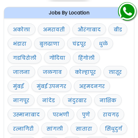
Jobs By Location
अकोला
अमरावती
औरंगाबाद
बीड
भंडारा
बुलढाणा
चंद्रपूर
धुळे
गडचिरोली
गोंदिया
हिंगोली
जालना
जळगाव
कोल्हापूर
लातूर
मुंबई
मुंबई उपनगर
अहमदनगर
नागपूर
नांदेड
नंदुरबार
नाशिक
उस्मानाबाद
परभणी
पुणे
रायगढ़
रत्नागिरी
सांगली
सातारा
सिंधुदुर्ग