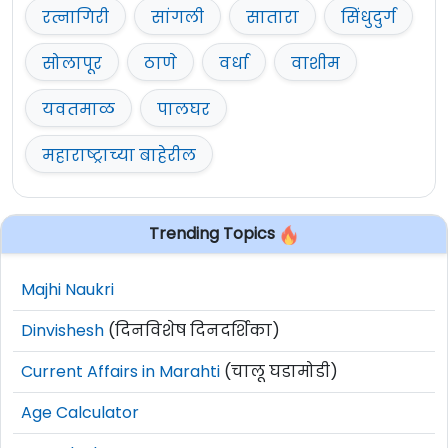
रत्नागिरी
सांगली
सातारा
सिंधुदुर्ग
सोलापूर
ठाणे
वर्धा
वाशीम
यवतमाळ
पालघर
महाराष्ट्राच्या बाहेरील
Trending Topics
Majhi Naukri
Dinvishesh
(दिनविशेष दिनदर्शिका)
Current Affairs in Marahti
(चालू घडामोडी)
Age Calculator