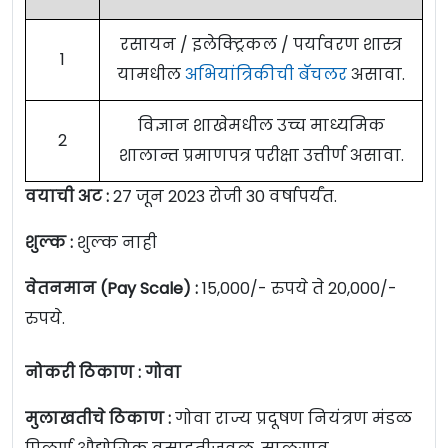
रसायन / इलेक्ट्रिकल / पर्यावरण शास्त्र
1
यामधील
अभियांत्रिकीची बॅचलर
असावा.
विज्ञान शाखेमधील उच्च माध्यमिक
2
शालान्त प्रमाणपत्र परीक्षा उत्तीर्ण असावा.
वयाची अट :
27 जून 2023 रोजी 30 वर्षापर्यंत.
शुल्क :
शुल्क नाही
वेतनमान (Pay Scale) :
15,000/- रुपये ते 20,000/-
रुपये.
नोकरी ठिकाण : गोवा
मुलाखतीचे ठिकाण :
गोवा राज्य प्रदूषण नियंत्रण मंडळ