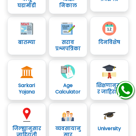
घडामोडी
निकाल
बातम्या
सराव
दिनविशेष
प्रश्नपत्रिका
Sarkari
Age
शिक्षणानुसा
Yojana
Calculator
र जाहिराती
जिल्ह्यानुसार
व्यवसायानु
University
जाहिराती
सार