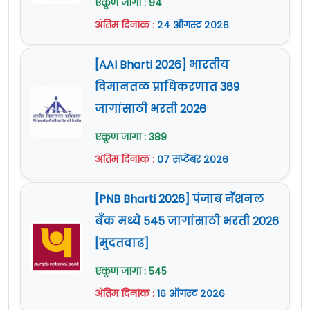
एकूण जागा : 94
वर दिलेली आहे.
जाहिरात (Notification) :
पाहा
अंतिम दिनांक
:
२४ ऑगस्ट २०२६
Official Site :
www.goaspcb.gov.in
[AAI Bharti 2026] भारतीय
विमानतळ प्राधिकरणात 389
जागांसाठी भरती 2026
एकूण जागा : 389
अंतिम दिनांक
:
०७ सप्टेंबर २०२६
[PNB Bharti 2026] पंजाब नॅशनल
बँक मध्ये 545 जागांसाठी भरती 2026
[मुदतवाढ]
एकूण जागा : 545
अंतिम दिनांक
:
१६ ऑगस्ट २०२६