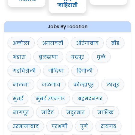
जाहिराती
Jobs By Location
अकोला
अमरावती
औरंगाबाद
बीड
भंडारा
बुलढाणा
चंद्रपूर
धुळे
गडचिरोली
गोंदिया
हिंगोली
जालना
जळगाव
कोल्हापूर
लातूर
मुंबई
मुंबई उपनगर
अहमदनगर
नागपूर
नांदेड
नंदुरबार
नाशिक
उस्मानाबाद
परभणी
पुणे
रायगढ़