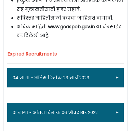
इच्छुक आणि पात्र उमेदवारांनी आवश्यक कागदपत्रा
सह मुलाखतीसाठी हजर राहावे.
सविस्तर माहितीसाठी कृपया जाहिरात वाचावी.
अधिक माहिती
www.goaspcb.gov.in
या वेबसाईट
वर दिलेली आहे.
Expired Recruitments
04 जागा - अंतिम दिनांक 23 मार्च 2023
जाहिरात दिनांक: 14/03/23
01 जागा - अंतिम दिनांक 06 ऑक्टोबर 2022
गोवा राज्य प्रदूषण नियंत्रण मंडळ [
Goa State