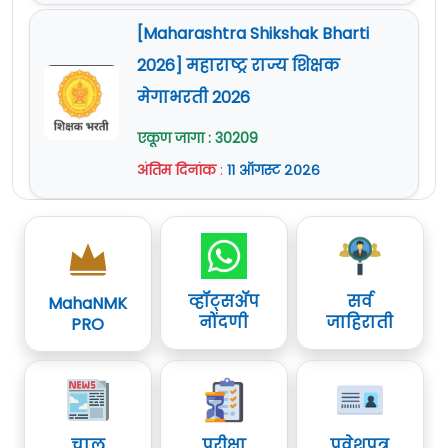
[Maharashtra Shikshak Bharti
2026] महाराष्ट्र राज्य शिक्षक
मेगाभरती 2026
एकूण जागा : 30209
अंतिम दिनांक
:
११ ऑगस्ट २०२६
व्हॉट्सॲप
सर्व
MahaNMK
नोंदणी
जाहिराती
PRO
चालू
परीक्षा
प्रवेशपत्र