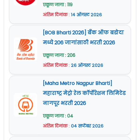
Organisation (DRDO) Hall No. 1, Ground Floor,
अर्ज (Application Form) :
येथे क्लिक करा
एकूण जागा : 119
Vigyan Upakenara, DIAT Campus, Girinagar, Pune
अंतिम दिनांक
:
१४ ऑगस्ट २०२६
जाहिरात (Notification) :
येथे क्लिक करा
- 411025, Maharashtra.
Official Site:
www.drdo.gov.in
[BOB Bharti 2026] बँक ऑफ बडोदा
E-Mail ID :
dyslqtdrdo@gmail.com
मध्ये 206 जागांसाठी भरती 2026
जाहिरात (Notification) :
येथे क्लिक करा
एकूण जागा : 206
Official Site:
www.drdo.gov.in
अंतिम दिनांक
:
२६ ऑगस्ट २०२६
[Maha Metro Nagpur Bharti]
महाराष्ट्र मेट्रो रेल कॉर्पोरेशन लिमिटेड
नागपूर भरती 2026
एकूण जागा : 04
अंतिम दिनांक
:
०४ सप्टेंबर २०२६