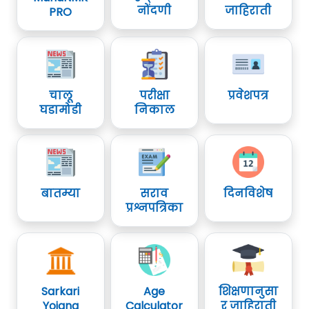
नोंदणी
जाहिराती
PRO
चालू
परीक्षा
प्रवेशपत्र
घडामोडी
निकाल
बातम्या
सराव
दिनविशेष
प्रश्नपत्रिका
Sarkari
Age
शिक्षणानुसा
Yojana
Calculator
र जाहिराती