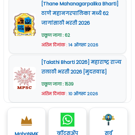
[Thane Mahanagarpalika Bharti]
ठाणे महानगरपालिका मध्ये 62
जागांसाठी भरती 2026
एकूण जागा : 62
अंतिम दिनांक
:
१४ ऑगस्ट २०२६
[Talathi Bharti 2026] महाराष्ट्र राज्य
तलाठी भरती 2026 [मुदतवाढ]
एकूण जागा : 1539
अंतिम दिनांक
:
१० ऑगस्ट २०२६
व्हॉट्सॲप
सर्व
MahaNMK