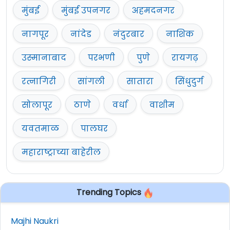
मुंबई
मुंबई उपनगर
अहमदनगर
नागपूर
नांदेड
नंदुरबार
नाशिक
उस्मानाबाद
परभणी
पुणे
रायगढ़
रत्नागिरी
सांगली
सातारा
सिंधुदुर्ग
सोलापूर
ठाणे
वर्धा
वाशीम
यवतमाळ
पालघर
महाराष्ट्राच्या बाहेरील
Trending Topics
Majhi Naukri