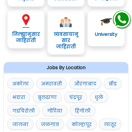
जिल्ह्यानुसार
व्यवसायानु
University
जाहिराती
सार
जाहिराती
Jobs By Location
अकोला
अमरावती
औरंगाबाद
बीड
भंडारा
बुलढाणा
चंद्रपूर
धुळे
गडचिरोली
गोंदिया
हिंगोली
जालना
जळगाव
कोल्हापूर
लातूर