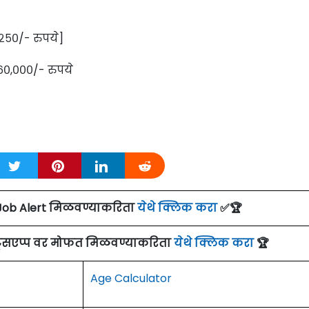
५०/- रुपये]
,६०,०००/- रुपये
Job Alert मिळवण्याकरिता
येथे क्लिक करा
✅🏆
ाट्सएप्प वर मोफत मिळवण्याकरिता
येथे क्लिक करा
🏆
Age Calculator