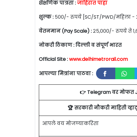
शैक्षणिक पात्रता :
जाहिरात पाहा
शुल्क :
५००/- रुपये [SC/ST/PWD/महिला - २
वेतनमान (Pay Scale) :
२५,०००/- रुपये ते १
नोकरी ठिकाण : दिल्ली व संपूर्ण भारत
Official Site :
www.delhimetrorail.com
आपल्या मित्रांना पाठवा :
👉 Telegram वर मोफत 
🏆 सरकारी नौकरी माहिती व्ह
आपले वय मोजण्याकरिता