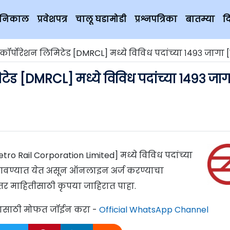
चे निकाल
प्रवेशपत्र
चालू घडामोडी
प्रश्नपत्रिका
बातम्या
द
ल कॉर्पोरेशन लिमिटेड [DMRCL] मध्ये विविध पदांच्या १४९३ जागा [मु
िमिटेड [DMRCL] मध्ये विविध पदांच्या १४९३ जाग
Metro Rail Corporation Limited] मध्ये विविध पदांच्या
 मागवण्यात येत असून ऑनलाइन अर्ज करण्याचा
्तर माहितीसाठी कृपया जाहिरात पाहा.
्यासाठी मोफत जॉईन करा -
Official WhatsApp Channel