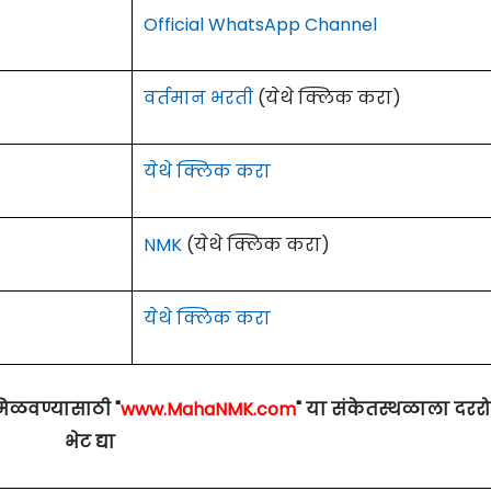
Official WhatsApp Channel
वर्तमान भरती
(येथे क्लिक करा)
येथे क्लिक करा
NMK
(येथे क्लिक करा)
येथे क्लिक करा
मिळवण्यासाठी "
www.MahaNMK.com
" या संकेतस्थळाला दरर
भेट द्या