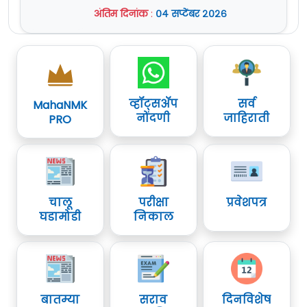
अंतिम दिनांक
:
०४ सप्टेंबर २०२६
व्हॉट्सॲप
सर्व
MahaNMK
नोंदणी
जाहिराती
PRO
चालू
परीक्षा
प्रवेशपत्र
घडामोडी
निकाल
बातम्या
सराव
दिनविशेष