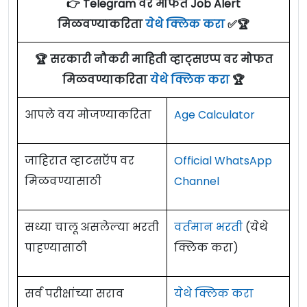
👉 Telegram वर मोफत Job Alert
मिळवण्याकरिता
येथे क्लिक करा
✅🏆
🏆 सरकारी नौकरी माहिती व्हाट्सएप्प वर मोफत
मिळवण्याकरिता
येथे क्लिक करा
🏆
आपले वय मोजण्याकरिता
Age Calculator
जाहिरात व्हाटसऍप वर
Official WhatsApp
मिळवण्यासाठी
Channel
सध्या चालू असलेल्या भरती
वर्तमान भरती
(येथे
पाहण्यासाठी
क्लिक करा)
सर्व परीक्षांच्या सराव
येथे क्लिक करा