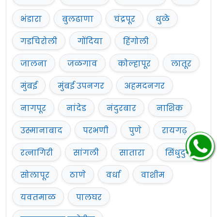
भंडारा
बुलढाणा
चंद्रपूर
धुळे
गडचिरोली
गोंदिया
हिंगोली
जालना
जळगाव
कोल्हापूर
लातूर
मुंबई
मुंबई उपनगर
अहमदनगर
नागपूर
नांदेड
नंदुरबार
नाशिक
उस्मानाबाद
परभणी
पुणे
रायगढ़
रत्नागिरी
सांगली
सातारा
सिंधुदुर्ग
सोलापूर
ठाणे
वर्धा
वाशीम
यवतमाळ
पालघर