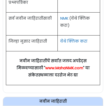
प्रश्नपत्रिका
सर्व नवीन जाहिरातींसाठी
NMK
(येथे क्लिक
करा)
जिल्हा नुसार जाहिराती
येथे क्लिक करा
नवीन जाहिरातींचे सर्वात जलद अपडेट्स
मिळवण्यासाठी "
www.MahaNMK.com
" या
संकेतस्थळाला दररोज भेट द्या
नवीन जाहिराती