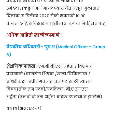
वैद्यकीय अधिकारी पदांच्या जागांसाठी पात्र
उमेदवारांकडून अर्ज मागवण्यात येत असून मुलाखत
दिनांक ३१ डिसेंबर २०२० रोजी सकाळी १०:००
वाजता आहे. सविस्तर माहितीसाठी कृपया जाहिरात पाहा.
अधिक माहिती खालीलप्रमाणे :
वैद्यकीय अधिकारी - ग्रुप अ (Medical Officer - Group
A)
शैक्षणिक पात्रता :
एम.बी.बी.एस. अर्हता / विशेषज्ञ
पदासाठी (बालरोग भिषक /शल्य चिकित्सक /
बधिरीकरण स्त्रीरोगतज्ञ इ. तज्ञ पदासाठी त्यात्या
विषयातील तज्ञ पदवी/पदविका) बी.ए.एम.एस.
अर्हता (एम.बी.बी.एस. अर्हता धारक उपलब्ध न झालेस)
वयाची अट :
५८ वर्षे