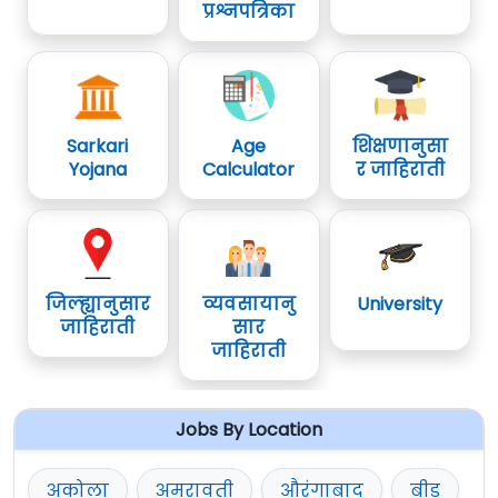
प्रश्नपत्रिका
Sarkari
Age
शिक्षणानुसा
Yojana
Calculator
र जाहिराती
जिल्ह्यानुसार
व्यवसायानु
University
जाहिराती
सार
जाहिराती
Jobs By Location
अकोला
अमरावती
औरंगाबाद
बीड