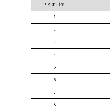
पद क्रमांक
1
2
3
4
5
6
7
8