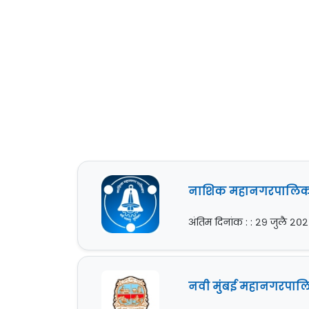
नाशिक महानगरपालिका [N
अंतिम दिनांक : : २९ जुलै २०
नवी मुंबई महानगरपालि