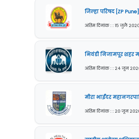
जिल्हा परिषद [ZP Pune] 
अंतिम दिनांक : : १५ जुलै २०२
भिवंडी निजामपूर शहर म
अंतिम दिनांक : : २४ जून २०
मीरा भाईंदर महानगरपाल
अंतिम दिनांक : : २० जून २०२