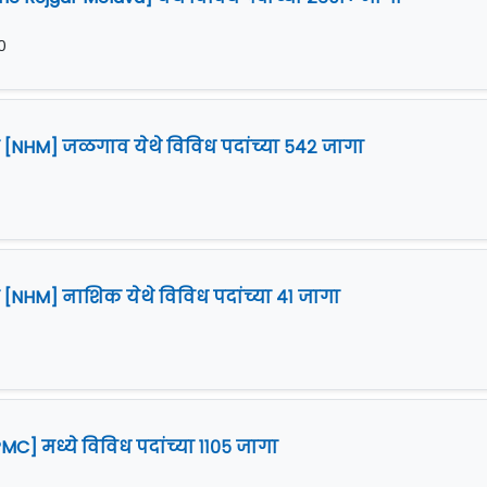
०
ान [NHM] जळगाव येथे विविध पदांच्या ५४२ जागा
०
न [NHM] नाशिक येथे विविध पदांच्या ४१ जागा
C] मध्ये विविध पदांच्या ११०५ जागा