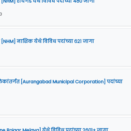
न [NHM] रायगड येथे विविध पदांच्या ४८० जागा
२०
न [NHM] नाशिक येथे विविध पदांच्या ६२१ जागा
०
ांतर्गत [Aurangabad Municipal Corporation] पदांच्या
०
ne Rojgar Melava] येथे विविध पदांच्या २६०१+ जागा