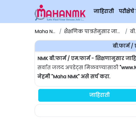
जाहिराती
परीक्षे
Maha NMK
शैक्षणिक पात्रतेनुसार जाहिराती
बी.
बी.फार्म /
NMK बी.फार्म / एम.फार्म - शिक्षणानुसार जा
सर्वात जलद अपडेट्स मिळवण्यासाठी
"www.
नेहमी "Maha NMK" असे सर्च करा.
जाहिराती