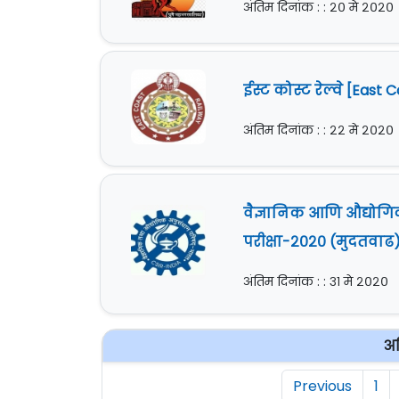
अंतिम दिनांक : : २० मे २०२०
ईस्ट कोस्ट रेल्वे [East
अंतिम दिनांक : : २२ मे २०२०
वैज्ञानिक आणि औद्योगिक
परीक्षा-२०२० (मुदतवाढ
अंतिम दिनांक : : ३१ मे २०२०
अध
Previous
1