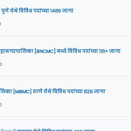
पुणे येथे विविध पदांच्या १४८९ जागा
०
हानगरपालिका [BNCMC] मध्ये विविध पदांच्या ११६+ जागा
२०
िका [MBMC] ठाणे येथे विविध पदांच्या ८२९ जागा
०