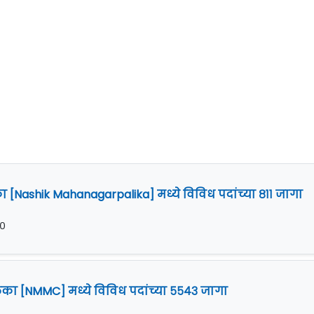
ashik Mahanagarpalika] मध्ये विविध पदांच्या ८११ जागा
२०
का [NMMC] मध्ये विविध पदांच्या ५५४३ जागा