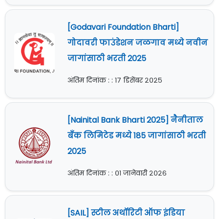
[Godavari Foundation Bharti]
गोदावरी फाउंडेशन जळगाव मध्ये नवीन
जागांसाठी भरती 2025
अंतिम दिनांक : : १७ डिसेंबर २०२५
[Nainital Bank Bharti 2025] नैनीताल
बँक लिमिटेड मध्ये 185 जागांसाठी भरती
2025
अंतिम दिनांक : : ०१ जानेवारी २०२६
[SAIL] स्टील अथॉरिटी ऑफ इंडिया