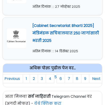
अंतिम दिनांक : : २७ नोव्हेंबर २०२५
[Cabinet Secretariat Bharti 2025]
मंत्रिमंडळ सचिवालयात 250 जागांसाठी
भरती 2025
अंतिम दिनांक : : १४ डिसेंबर २०२५
अधिक पोस्ट पुढील पेज वर...
5
Previous
1
2
3
4
6
7
8
9
Next
आता मिळवा
सर्व जाहिराती
Telegram Channel वर
(अगदी मोफत) -
येथे क्लिक करा