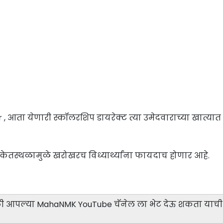
, आता येणारी स्कॉलरशिप डायरेक्ट त्या उमेदवाराच्या खात्या
संकेतस्थळामुळे खरोखरच विध्यार्थ्यांना फायदाच होणार आहे.
 आपल्या MahaNMK YouTube चॅनेल ला भेट देऊ शकता याची