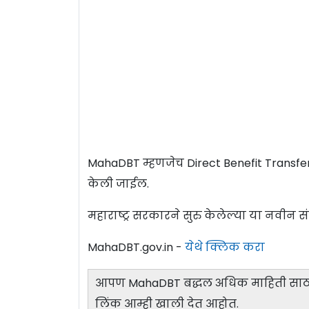
MahaDBT म्हणजेच Direct Benefit Transfer 
केली जाईल.
महाराष्ट्र सरकारने सुरु केलेल्या या नवीन 
MahaDBT.gov.in -
येथे क्लिक करा
आपण MahaDBT बद्धल अधिक माहिती साठी
लिंक आम्ही खाली देत आहोत.