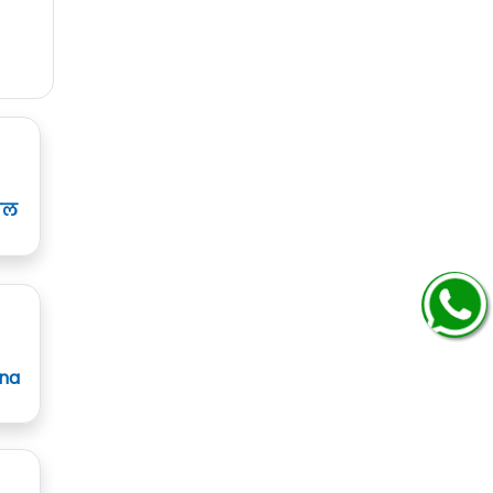
ाल
ana