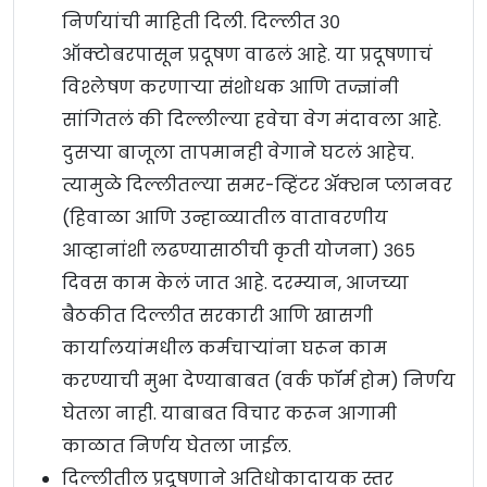
निर्णयांची माहिती दिली. दिल्लीत ३०
ऑक्टोबरपासून प्रदूषण वाढलं आहे. या प्रदूषणाचं
विश्लेषण करणाऱ्या संशोधक आणि तज्ज्ञांनी
सांगितलं की दिल्लील्या हवेचा वेग मंदावला आहे.
दुसऱ्या बाजूला तापमानही वेगाने घटलं आहेच.
त्यामुळे दिल्लीतल्या समर-व्हिंटर अ‍ॅक्शन प्लानवर
(हिवाळा आणि उन्हाळ्यातील वातावरणीय
आव्हानांशी लढण्यासाठीची कृती योजना) ३६५
दिवस काम केलं जात आहे. दरम्यान, आजच्या
बैठकीत दिल्लीत सरकारी आणि खासगी
कार्यालयांमधील कर्मचाऱ्यांना घरून काम
करण्याची मुभा देण्याबाबत (वर्क फॉर्म होम) निर्णय
घेतला नाही. याबाबत विचार करून आगामी
काळात निर्णय घेतला जाईल.
दिल्लीतील प्रदूषणाने अतिधोकादायक स्तर