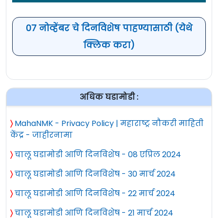
07 नोव्हेंबर चे दिनविशेष पाहण्यासाठी (येथे
क्लिक करा)
ला लिगा फुटबॉल - बार्सिलोनाचा अर्मेनियावर
विजय :
दुसऱ्या सत्रात खेळाडूंनी केलेल्या गोलच्या जोरावर
अधिक घडामोडी :
ला लिगा फुटबॉलमध्ये बार्सिलोनाने अर्मेनियावर
२-० असा विजय साकारला. हा सामना
〉
MahaNMK - Privacy Policy | महाराष्ट्र नौकरी माहिती
बार्सिलोनासाठी संस्मरणीय राहिला, कारण गेरार्ड
केंद्र - जाहीरनामा
पिक्यूला निरोप देण्यात आला.
〉
चालू घडामोडी आणि दिनविशेष - 08 एप्रिल 2024
सामन्याच्या सुरुवातीपासूनच दोन्ही संघांमध्ये चुरस
〉
चालू घडामोडी आणि दिनविशेष - 30 मार्च 2024
पाहायला मिळाली. पहिल्या सत्रात गोल करण्याचे
〉
चालू घडामोडी आणि दिनविशेष - 22 मार्च 2024
प्रयत्न झाले, मात्र कोणालाही यश न मिळाल्याने
मध्यंतरापर्यंत सामना गोलशून्य बरोबरीत होता.
〉
चालू घडामोडी आणि दिनविशेष - 21 मार्च 2024