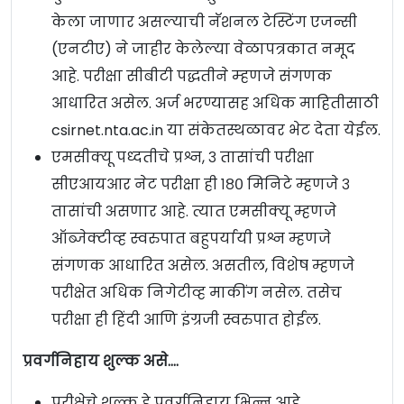
केला जाणार असल्याची नॅशनल टेस्टिंग एजन्सी
(एनटीए) ने जाहीर केलेल्या वेळापत्रकात नमूद
आहे. परीक्षा सीबीटी पद्धतीने म्‍हणजे संगणक
आधारित असेल. अर्ज भरण्यासह अधिक माहितीसाठी
csirnet.nta.ac.in या संकेतस्थळावर भेट देता येईल.
एमसीक्यू पध्दतीचे प्रश्न, ३ तासांची परीक्षा
सीएआयआर नेट परीक्षा ही १८० मिनिटे म्हणजे ३
तासांची असणार आहे. त्यात एमसीक्यू म्हणजे
ऑब्जेक्टीव्ह स्वरुपात बहुपर्यायी प्रश्न म्हणजे
संगणक आधारित असेल. असतील, विशेष म्हणजे
परीक्षेत अधिक निगेटीव्ह माकींग नसेल. तसेच
परीक्षा ही हिंदी आणि इंग्रजी स्वरुपात होईल.
प्रवर्गनिहाय शुल्क असे….
परीक्षेचे शुल्क हे प्रवर्गनिहाय भिन्न आहे.