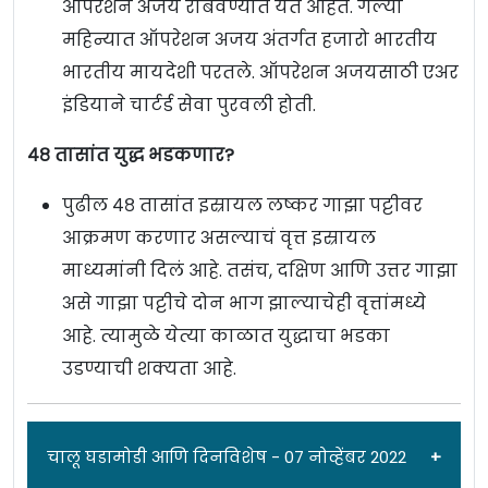
ऑपरेशन अजय राबवण्यात येत आहेत. गेल्या
महिन्यात ऑपरेशन अजय अंतर्गत हजारो भारतीय
भारतीय मायदेशी परतले. ऑपरेशन अजयसाठी एअर
इंडियाने चार्टर्ड सेवा पुरवली होती.
४८ तासांत युद्ध भडकणार?
पुढील ४८ तासांत इस्रायल लष्कर गाझा पट्टीवर
आक्रमण करणार असल्याचं वृत्त इस्रायल
माध्यमांनी दिलं आहे. तसंच, दक्षिण आणि उत्तर गाझा
असे गाझा पट्टीचे दोन भाग झाल्याचेही वृत्तांमध्ये
आहे. त्यामुळे येत्या काळात युद्धाचा भडका
उडण्याची शक्यता आहे.
चालू घडामोडी आणि दिनविशेष - 07 नोव्हेंबर 2022