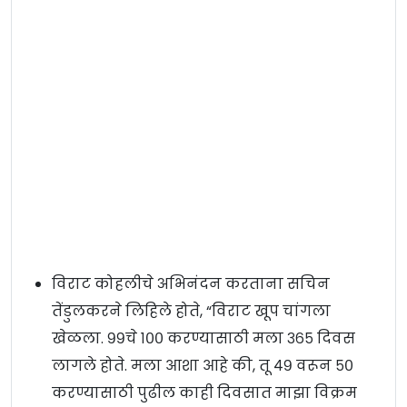
विराट कोहलीचे अभिनंदन करताना सचिन
तेंडुलकरने लिहिले होते, “विराट खूप चांगला
खेळला. ९९चे १०० करण्यासाठी मला ३६५ दिवस
लागले होते. मला आशा आहे की, तू ४९ वरून ५०
करण्यासाठी पुढील काही दिवसात माझा विक्रम