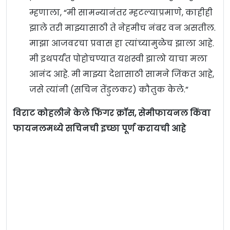
म्हणाला, “मी सामन्यानंतर म्हटल्याप्रमाणे, काहीही
झाले तरी माझ्यासाठी ते नेहमीच नंबर वन असतील.
माझा आजवरचा प्रवास हा त्यांच्यामुळेच झाला आहे.
मी इथपर्यंत पोहोचण्यात यशस्वी झालो याचा मला
आनंद आहे. मी माझ्या देशासाठी सामने जिंकत आहे,
जसे त्यांनी (सचिन तेंडुलकर) कौतुक केले.”
विराट कोहलीने केले फिंगर क्रॉस, सेमीफायनल किंवा
फायनलमध्ये सचिनची इच्छा पूर्ण करायची आहे