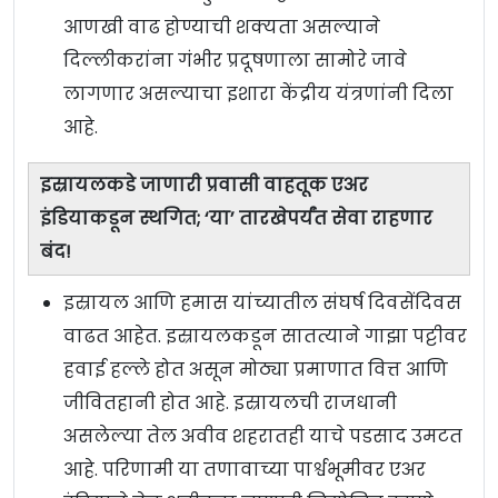
आणखी वाढ होण्याची शक्यता असल्याने
दिल्लीकरांना गंभीर प्रदूषणाला सामोरे जावे
लागणार असल्याचा इशारा केंद्रीय यंत्रणांनी दिला
आहे.
इस्रायलकडे जाणारी प्रवासी वाहतूक एअर
इंडियाकडून स्थगित; ‘या’ तारखेपर्यंत सेवा राहणार
बंद!
इस्रायल आणि हमास यांच्यातील संघर्ष दिवसेंदिवस
वाढत आहेत. इस्रायलकडून सातत्याने गाझा पट्टीवर
हवाई हल्ले होत असून मोठ्या प्रमाणात वित्त आणि
जीवितहानी होत आहे. इस्रायलची राजधानी
असलेल्या तेल अवीव शहरातही याचे पडसाद उमटत
आहे. परिणामी या तणावाच्या पार्श्वभूमीवर एअर