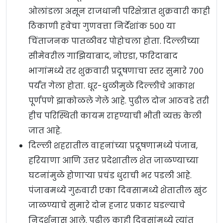
ओलांडला असून राजधानी परिक्षेत्रात शुक्रवारी काही
ठिकाणी हवेचा गुणवत्ता निर्देशांक ५०० या
चिंताजनक पातळीवर पोहोचला होता. दिल्लीच्या
सीमेवरील गाझियाबाद, नोएडा, फरिदाबाद
भागांमध्ये तर शुक्रवारी प्रदूषणाचा स्तर सुमारे ७००
पर्यंत गेला होता. धूर-धुळीमुळे दिल्लीचे आकाश
पूर्णपणे झाकोळले गेले आहे. पुढील दोन आठवडे तरी
हीच परिस्थिती कायम राहण्याची भीती व्यक्त केली
जात आहे.
दिल्ली शहरातील वाहनांच्या प्रदूषणामध्ये पंजाब,
हरियाणा आणि उत्तर प्रदेशातील शेत जाळण्याच्या
घटनांमुळे होणाऱ्या प्रचंड धुराची भर पडली आहे.
पंजाबमध्ये गुरुवारी एका दिवसामध्ये शेतातील खुंट
जाळण्याचे सुमारे दोन हजार प्रकार घडल्याचे
निदर्शनास आले. पुढील काही दिवसांमध्ये त्यांत