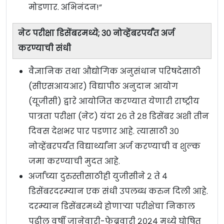
मोडणार. अभिनंदन!”
नेट परीक्षा डिसेंबरमध्ये; ३० नोव्हेंबरपर्यंत अर्ज
करण्याची संधी
वैज्ञानिक तथा औद्योगिक अनुसंधान परिषदेसाठी
(सीएसआयआर) विद्यापीठ अनुदान आयोग
(यूजीसी) द्वारे आयोजित करण्यात येणारी राष्ट्रीय
पात्रता परीक्षा (नेट) यंदा २६ ते २८ डिसेंबर अशी तीन
दिवस देशभर पार पडणार आहे. त्यासाठी ३०
नोव्हेंबरपर्यंत विद्यार्थ्यांना अर्ज करण्याची व शुल्क
जमा करण्याची मुदत आहे.
अर्जांच्या दुरुस्तीसाठीही युजीसीने २ ते ४
डिसेंबरदरम्यान एक संधी उपलब्ध करुन दिली आहे.
दरम्यान डिसेंबरमध्ये होणाऱ्या परीक्षेचा निकाल
पुढील वर्षी जानेवारी-फेब्रुवारी २०२४ मध्ये घोषित