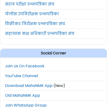
भारतीयांना ‘ट्विटर ब्ल्यू’साठी पैसे कधीपासून भरावे
सराव परीक्षा प्रश्नपत्रिका संच
लागणार? एलॉन मस्क यांनी दिलं उत्तर, म्हणाले :
पोलीस उपनिरीक्षक प्रश्नपत्रिका
भारतीयांनाही लवकरच ट्विटरवर ‘ब्ल्यू टिक’साठी
विक्रीकर निरीक्षक प्रश्नपत्रिका संच
पैसे भरावे लागणार आहेत. ‘ट्विटर’चे नवे मालक
सहाय्यक कक्ष अधिकारी प्रश्नपत्रिका संच
एलॉन मस्क यांनी एका महिन्यात भारतात ही सेवा
सुरु होईल असं स्पष्ट केलं आहे. एका भारतीय
युजरने मस्क यांच्याकडे यासंबंधी शंका उपस्थित
Social Corner
केल्यानंतर, त्यांनीच याचं उत्तर दिलं. नुकतंच मस्क
यांनी ट्विटवरील ‘ब्ल्यू टिक’साठी ८ डॉलर भरावे
Join Us On Facebook
लागणार असल्याचं जाहीर केलं असून, काही
YouTube Channel
ठिकाणी याची अंमलबजावणी सुरु केली आहे.
Download MahaNMK App
(New)
सध्या ‘ट्विटर ब्ल्यू’ सेवा अमेरिका, कॅनडा,
Old MahaNMK App
ऑस्ट्रेलिया, न्यूझीलंड आणि ब्रिटनमध्ये सुरु
करण्यात आली आहे. भारतातही महिन्याभरात ही
Join WhatsApp Group