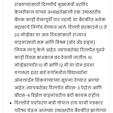
राबवण्यासाठी दिल्लीचे मुख्यमंत्री अरविंद
केजरीवाल यांच्या अध्यक्षतेखाली एक उच्चस्तरीय
बैठक काही वेळापूर्वी पार पडली. या बैठकीत अनेक
महत्त्वाचे निर्णय घेण्यात आले. दिल्ली सरकारने १३ ते
२० नोव्हेंबर या आठ दिवसांसाठी राज्यात
वाहनांसाठी सम आणि विषम (ऑड अँड इव्हन)
नियम लागू केले आहेत. त्याचबरोबर दिल्लीत पुढचे
काही दिवस बांधकामं बंद ठेवली जातील. १०
नोव्हेंबरपर्यंत १० वी आणि १२ वी या दोन इयत्ता
वगळता इतर सर्व वर्गांमधील विद्यार्थ्यांना
ऑनलाईन शिकवण्याच्या सूचना देण्यात आल्या
आहेत. त्याचबरोबर दिल्लीत बीएस-३ पेट्रोल आणि
बीएस-४ डिझेल वाहनांवरील बंदी कायम राहील.
दिल्लीचे पर्यावरण मंत्री गोपाल राय यांनी पत्रकार
परिषद घेऊन आजच्या उच्चस्तरीय बैठकीत झालेल्या