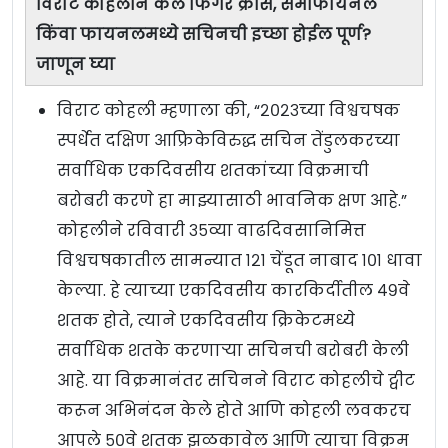
विराट कोहलीने केले फिंगर क्रॉस, सेमीफायनल
किंवा फायनलमध्ये सचिनची इच्छा होईल पूर्ण?
जाणून घ्या
विराट कोहली म्हणाला की, “२०२३च्या विश्वचषक
स्पर्धेत दक्षिण आफ्रिकेविरुद्ध सचिन तेंडुलकरच्या
सर्वाधिक एकदिवसीय शतकांच्या विक्रमाची
बरोबरी करणे हा माझ्यासाठी भावनिक क्षण आहे.”
कोहलीने रविवारी ३५व्या वाढदिवसानिमित्त
विश्वचषकातील सामन्यात १२१ चेंडूत नाबाद १०१ धावा
केल्या. हे त्याच्या एकदिवसीय कारकिर्दीतील ४९वे
शतक होते, त्याने एकदिवसीय क्रिकेटमध्ये
सर्वाधिक शतके करणाऱ्या सचिनची बरोबरी केली
आहे. या विक्रमानंतर सचिनने विराट कोहलीचे ट्वीट
करून अभिनंदन केले होते आणि कोहली लवकरच
आपले ५०वे शतक झळकावेल आणि त्याचा विक्रम