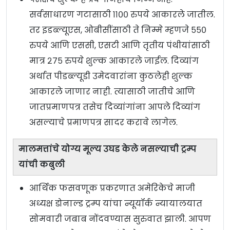
सर्वसाधारण गटासाठी ११०० रुपये आकारले जातील.
तर इडब्ल्यूएस, ओबीसींसाठी ते निम्मे म्हणजे ५५०
रुपये आणि एससी, एसटी आणि तृतीय पंथीयांसाठी
मात्र २७५ रुपये शुल्क आकारले जाईल. दिव्यांग
अर्थात पीडब्ल्यूडी उमेदवारांना कुठलेही शुल्क
आकारले जाणार नाही. त्यासाठी जातीचे आणि
जातप्रमाणपत्र तसेच दिव्यांगांना आपले दिव्यांग
असल्याचे प्रमाणपत्र सादर करावे लागेल.
मालमत्तांचे योग्य मूल्य उघड केले नसल्याची ट्रम्प
यांची कबुली
आर्थिक फसवणूक प्रकरणात अमेरिकेचे माजी
अध्यक्ष डोनाल्ड ट्रम्प यांचा न्यूयॉर्क न्यायालयात
सोमवारी जबाब नोंदवण्यास सुरुवात झाली. आपण