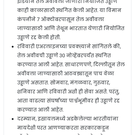
इंडियाने तेल अवीवला जाणारी नियोजित उड्डाणे
काही काळासाठी स्थगित केली आहेत. या विमान
कंपनीने ७ ऑक्टोबरपासून तेल अवीवला
जाण्यासाठी आणि तेथून भारतात येणारी नियोजित
उड्डाणे रद्द केली होती.
रविवारी एअरलाइनच्या प्रवक्त्याने सांगितले की,
तेल अवीवची उड्डाणे ३० नोव्हेंबरपर्यंत स्थगित
करण्यात आली आहेत. साधारणपणे, दिल्लीतून तेल
अवीवला जाण्यासाठी आठवड्यातून पाच वेळा
उड्डाणे असतात. सोमवार, मंगळवार, गुरुवार,
शनिवार आणि रविवारी अशी ही सेवा असते. परंतु,
आता वाढत्या संघर्षाच्या पार्श्वभूमीवर ही उड्डाणे रद्द
करण्यात आली आहेत.
दरम्यान, इस्रायलमध्ये अडकेलेल्या भारतीयांना
मायदेशी परत आणण्याकरता सरकारकडून