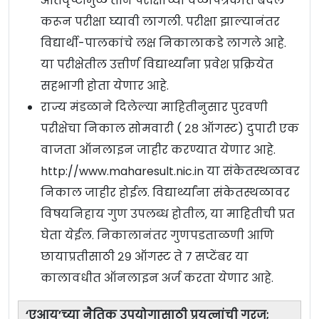
अतिवृष्टीमुळे तीन परीक्षांच्या वेळापत्रकात बदल
करून परीक्षा घ्यावी लागली. परीक्षा झाल्यानंतर
विद्यार्थी-पालकांचे लक्ष निकालाकडे लागले आहे.
या परीक्षेतील उत्तीर्ण विद्यार्थ्यांना प्रवेश प्रक्रियेत
सहभागी होता येणार आहे.
राज्य मंडळाने दिलेल्या माहितीनुसार पुरवणी
परीक्षेचा निकाल सोमवारी ( २८ ऑगस्ट) दुपारी एक
वाजता ऑनलाइन जाहीर करण्यात येणार आहे.
http://www.maharesult.nic.in या संकेतस्थळावर
निकाल जाहीर होईल. विद्यार्थ्यांना संकेतस्थळावर
विषयनिहाय गुण उपलब्ध होतील, या माहितीची प्रत
घेता येईल. निकालानंतर गुणपडताळणी आणि
छायाप्रतीसाठी २९ ऑगस्ट ते ७ सप्टेंबर या
कालावधीत ऑनलाइन अर्ज करता येणार आहे.
‘एआय’च्या नैतिक उपयोगासाठी प्रयत्नांची गरज;