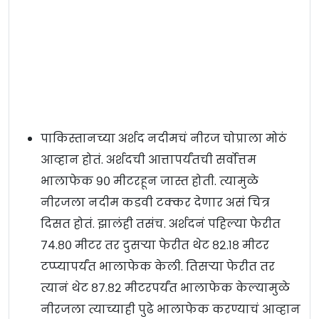
पाकिस्तानच्या अर्शद नदीमचं नीरज चोप्राला मोठं
आव्हान होतं. अर्शदची आत्तापर्यंतची सर्वोत्तम
भालाफेक ९० मीटरहून जास्त होती. त्यामुळे
नीरजला नदीम कडवी टक्कर देणार असं चित्र
दिसत होतं. झालंही तसंच. अर्शदनं पहिल्या फेरीत
७४.८० मीटर तर दुसऱ्या फेरीत थेट ८२.१८ मीटर
टप्प्यापर्यंत भालाफेक केली. तिसऱ्या फेरीत तर
त्यानं थेट ८७.८२ मीटरपर्यंत भालाफेक केल्यामुळे
नीरजला त्याच्याही पुढे भालाफेक करण्याचं आव्हान