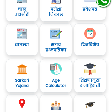
चालू
परीक्षा
प्रवेशपत्र
घडामोडी
निकाल
बातम्या
सराव
दिनविशेष
प्रश्नपत्रिका
Sarkari
Age
शिक्षणानुसा
Yojana
Calculator
र जाहिराती