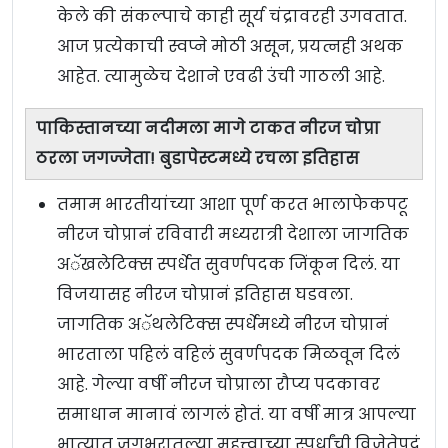
केले की संकल्पाचे काही सूर्य चंद्रावरही उगवतात.
आज प्रत्येकाची स्वप्ने मोठी असून, प्रयत्नही अथक
आहेत. त्यामुळेच देशाने एवढी उंची गाठली आहे.
पाकिस्तानच्या नदीमला मागे टाकत नीरज चोप्रा
ठरला जगज्जेता! बुडापेस्टमध्ये रचला इतिहास
तमाम भारतीयांच्या आशा पूर्ण करत भालाफेकपटू
नीरज चोप्रानं रविवारी मध्यरात्री देशाला जागतिक
अॅखलेटिक्स स्पर्धेत सुवर्णपदक जिंकून दिलं. या
विजयासह नीरज चोप्रानं इतिहास घडवला.
जागतिक अॅथलेटिक्स स्पर्धेमध्ये नीरज चोप्रानं
भारताला पहिलं वहिलं सुवर्णपदक मिळवून दिलं
आहे. गेल्या वर्षी नीरज चोप्राला रौप्य पदकावर
समाधान मानावं लागलं होतं. या वर्षी मात्र आपल्या
भात्यात जगभरातल्या महत्त्वाच्या स्पर्धांची विजेतेपदं