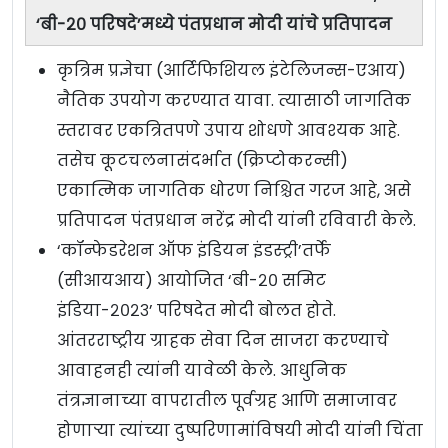
‘बी-२० परिषदे’मध्ये पंतप्रधान मोदी यांचे प्रतिपादन
कृत्रिम प्रज्ञेचा (आर्टिफिशियल इंटेलिजन्स-एआय)
नैतिक उपयोग करण्यात यावा. त्यासाठी जागतिक
स्तरावर एकत्रितपणे उपाय शोधणे आवश्यक आहे.
तसेच कूटचलनासंदर्भात (क्रिप्टोकरन्सी)
एकात्मिक जागतिक धोरण निश्चित गरज आहे, असे
प्रतिपादन पंतप्रधान नरेंद्र मोदी यांनी रविवारी केले.
‘कॉन्फेडरेशन ऑफ इंडियन इंडस्ट्री’तर्फे
(सीआयआय) आयोजित ‘बी-२० समिट
इंडिया-२०२३’ परिषदेत मोदी बोलत होते.
आंतरराष्ट्रीय ग्राहक सेवा दिन साजरा करण्याचे
आवाहनही त्यांनी यावेळी केले. आधुनिक
तंत्रज्ञानाच्या वापरातील पूर्वग्रह आणि समाजावर
होणाऱ्या त्यांच्या दुष्परिणामांविषयी मोदी यांनी चिंता