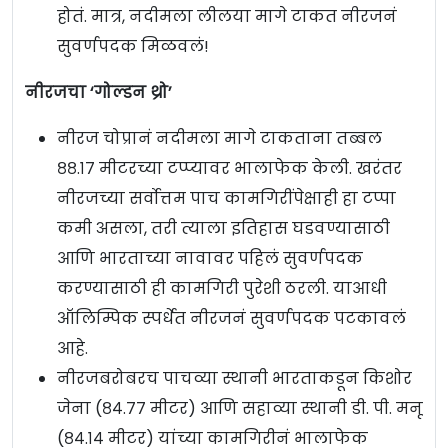
होतं. मात्र, नदीमला लीलया मागे टाकत नीरजनं
सुवर्णपदक मिळवलं!
नीरजचा ‘गोल्डन थ्रो’
नीरज चोप्रानं नदीमला मागे टाकताना तब्बल
८८.१७ मीटरच्या टप्प्यावर भालाफेक केली. खरंतर
नीरजच्या सर्वोत्तम पाच कामगिरींपेक्षाही हा टप्पा
कमी असला, तरी त्याला इतिहास घडवण्यासाठी
आणि भारताच्या नावावर पहिलं सुवर्णपदक
करण्यासाठी ही कामगिरी पुरेशी ठरली. याआधी
ऑलिम्पिक स्पर्धेत नीरजनं सुवर्णपदक पटकावलं
आहे.
नीरजबरोबरच पाचव्या स्थानी भारताकडून किशोर
जेना (८४.७७ मीटर) आणि सहाव्या स्थानी डी. पी. मनू
(८४.१४ मीटर) यांच्या कामगिरीनं भालाफेक