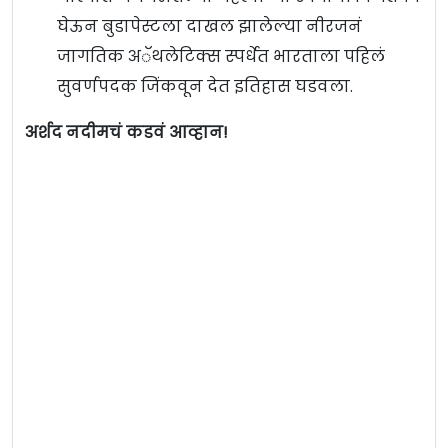
घेऊन बुडापेस्टला दाखल झालेल्या नीरजनं
जागतिक अॅथलेटिक्स स्पर्धेत भारताला पहिलं
सुवर्णपदक जिंकवून देत इतिहास घडवला.
अर्शद नदीमचं कडवं आव्हान!