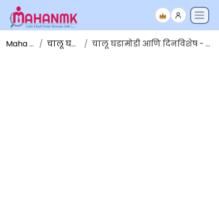
Maha NMK
चालू घडामोडी
चालू घडामोडी आणि दिनविशेष - 28 ऑगस्ट 2023