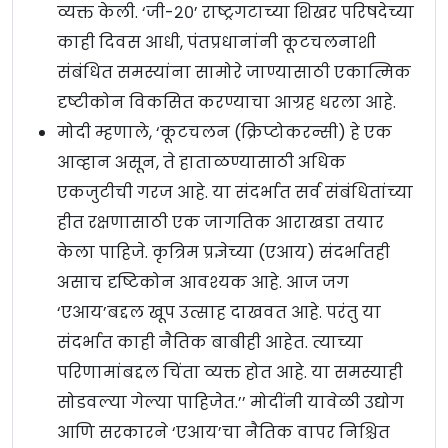
व्यक्त केली. ‘जी-२०’ राष्ट्रगटाच्या शिखर परिषदेच्या
काही दिवस आधी, पंतप्रधानांनी कूटचलनाशी
संबंधित समस्यांना सामोरे जाण्यासाठी एकात्मिक
दृष्टीकोन विकसित करण्याचा आग्रह धरला आहे.
मोदी म्हणाले, ‘कूटचलन (क्रिप्टोकरन्सी) हे एक
आव्हान असून, ते हाताळण्यासाठी अधिक
एकजुटीची गरज आहे. या संदर्भात सर्व संबंधितांच्या
हीत रक्षणासाठी एक जागतिक आराखडा तयार
केला पाहिजे. कृत्रिम प्रज्ञेच्या (एआय) संदर्भातही
असाच दृष्टिकोन आवश्यक आहे. आज जग
‘एआय’बद्दल खूप उत्साह दाखवत आहे. परंतु या
संदर्भात काही नैतिक बाबीही आहेत. त्याच्या
परिणामांबद्दल चिंता व्यक्त होत आहे. या समस्याही
सोडवल्या गेल्या पाहिजेत.’’ मोदींनी यावेळी उद्योग
आणि सरकारने ‘एआय’चा नैतिक वापर निश्चित