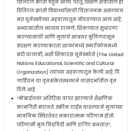
डिजिटल क्रांती घडून आली. परंतु, शिक्षण क्षेत्रातील ही
डिजिटल क्रांती विद्यार्थ्यांसाठी चिंताजनक असल्याचं
मत युनेस्कोच्या अहवालातून नोंदवण्यात आलं आहे.
अभ्यासातील व्यत्यय टाळणे, शिकण्यात सुधारणा
करण्यासाठी आणि मुलांचे साबयर बुलिंगपासून
संरक्षण करण्याकरता शाळांमध्ये स्मार्टफोनमध्ये
बंदी घालावी, अशी शिफारस यूनेस्कोने (The United
Nations Educational, Scientific and Cultural
Organization) त्यांच्या अहवालातून केली आहे. दि
गार्डियन या वृत्तसंकेतस्थळाने यासंदर्भातील वृत्त
दिले आहे.
“मोबाईलचा अतिरिक्त वापर झाल्याने शैक्षणिक
कामगिरी मंदावते. स्क्रीन टाईम वाढल्याने मुलांच्या
भावनिक स्थिरतेवर नकारात्मक परिणाम होतो.
परिणामी मुलं चिडचिडी आणि रागिट बनतात”,