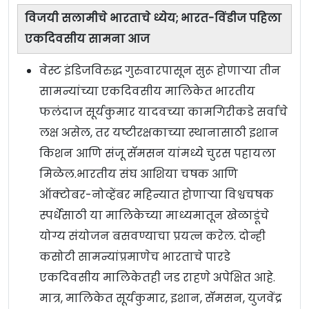
विजयी सलामीचे भारताचे ध्येय; भारत-विंडीज पहिला
एकदिवसीय सामना आज
वेस्ट इंडिजविरुद्ध गुरुवारपासून सुरू होणाऱ्या तीन
सामन्यांच्या एकदिवसीय मालिकेत भारतीय
फलंदाज सूर्यकुमार यादवच्या कामगिरीकडे सर्वाचे
लक्ष असेल, तर यष्टीरक्षकाच्या स्थानासाठी इशान
किशन आणि संजू सॅमसन यांमध्ये चुरस पहायला
मिळेल.भारतीय संघ आशिया चषक आणि
ऑक्टोबर-नोव्हेंबर महिन्यात होणाऱ्या विश्वचषक
स्पर्धेसाठी या मालिकेच्या माध्यमातून खेळाडूंचे
योग्य संयोजन बसवण्याचा प्रयत्न करेल. दोन्ही
कसोटी सामन्यांप्रमाणेच भारताचे पारडे
एकदिवसीय मालिकेतही जड राहणे अपेक्षित आहे.
मात्र, मालिकेत सूर्यकुमार, इशान, सॅमसन, युजवेंद्र