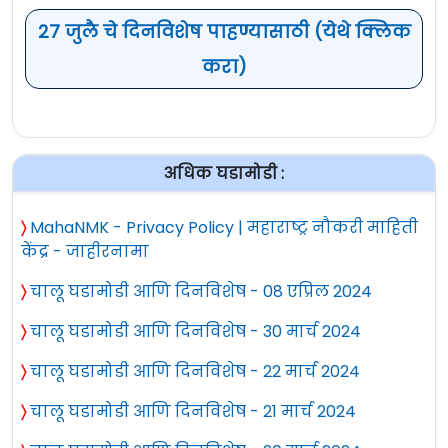
27 जुलै चे दिनविशेष पाहण्यासाठी (येथे क्लिक
मास्टरकार्ड घेणार पेटीएमची जागा! बीसीसीआयने
करा)
केला शीर्षक प्रायोजकत्वासाठी करार :
भारतीय क्रिकेट नियामक मंडळाने (बीसीसीआय)
मास्टरकार्डसोबत शीर्षक प्रायोजकत्वासाठी करार
अधिक घडामोडी :
केला आहे. त्यामुळे येत्या सप्टेंबरमध्ये
〉
MahaNMK - Privacy Policy | महाराष्ट्र नौकरी माहिती
ऑस्ट्रेलियाविरुद्ध होणाऱ्या मालिकेपासून भारतीय
केंद्र - जाहीरनामा
संघाचा शीर्षक प्रायोजक पेटीएमऐवजी मास्टरकार्ड
असेल. विशेष म्हणजे, पेटीएमने स्वत: आपले सर्व
〉
चालू घडामोडी आणि दिनविशेष - 08 एप्रिल 2024
अधिकार मास्टरकार्डला देण्याची विनंती
〉
चालू घडामोडी आणि दिनविशेष - 30 मार्च 2024
बीसीसीआय केली होती होती. पेटीएमची ही विनंती
〉
चालू घडामोडी आणि दिनविशेष - 22 मार्च 2024
बीसीसीआयने मान्य केली आहे.
〉
चालू घडामोडी आणि दिनविशेष - 21 मार्च 2024
२०१९ मध्ये, बीसीसीआयने आंतरराष्ट्रीय आणि