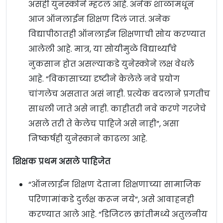
असंही युनस्कोने म्हटलं आहे. अनेक शाळांमधून
आज ऑनलाईन शिक्षण दिलं जातं. अनेक
विद्यापीठातही ऑनलाईन शिक्षणाची सोय करण्यात
आलेली आहे. मात्र, या सोयीमुळे विद्यार्थ्यांचे
नुकसान होत असल्याकडे युनेस्कोने लक्ष वेधले
आहे. “विकासाच्या दृष्टीने केलेले नवे प्रयोग
चांगलेच असतात असं नाही. प्रत्येक बदलाने प्रगतीच
साधली जाते असे नाही. काहीतरी नवे करणे गरजेचे
असले तरी ते केलेच पाहिजे असे नाही”, असा
निष्कर्षही युनेस्काने काढला आहे.
शिक्षक प्रथम असले पाहिजेत
“ऑनलाईन शिक्षण देताना शिक्षणाच्या सामाजिक
परिणामांकडे दुर्लक्ष करून नये”, असे आवाहनही
करण्यात आले आहे. “डिजिटल क्रांतीमध्ये अतुलनीय