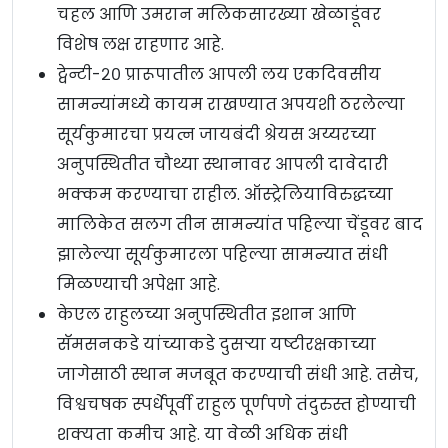
चहल आणि उमरान मलिकसारख्या खेळाडूंवर
विशेष लक्ष राहणार आहे.
ट्वेन्टी-२० प्रारूपातील आपली लय एकदिवसीय
सामन्यांमध्ये कायम राखण्यात अपयशी ठरलेल्या
सूर्यकुमारचा प्रयत्न जायबंदी श्रेयस अय्यरच्या
अनुपस्थितीत चौथ्या स्थानावर आपली दावेदारी
भक्कम करण्याचा राहील. ऑस्ट्रेलियाविरुद्धच्या
मालिकेत सलग तीन सामन्यांत पहिल्या चेंडूवर बाद
झालेल्या सूर्यकुमारला पहिल्या सामन्यात संधी
मिळण्याची अपेक्षा आहे.
केएल राहुलच्या अनुपस्थितीत इशान आणि
सॅमसनकडे यांच्याकडे दुसऱ्या यष्टीरक्षकाच्या
जागेसाठी स्थान मजबूत करण्याची संधी आहे. तसेच,
विश्वचषक स्पर्धेपूर्वी राहुल पूर्णपणे तंदुरुस्त होण्याची
शक्यता कमीच आहे. या वेळी अधिक संधी