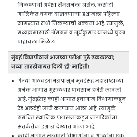
मिळण्याची अपेक्षा सॅमसनला असेल. कसोटी
मालिकेत चमक दाखवणाऱ्या इशानला पहिल्या
सामन्यात संधी मिळण्याची शक्यता आहे. त्यामुळे,
मध्यक्रमासाठी सॅमसन व सूर्यकुमार यांमध्ये चुरस
पाहायला मिळेल.
मुंबई विद्यापीठानं आजच्या परीक्षा पुढे ढकलल्या;
नव्या तारखेबाबत दिली ‘ही’ माहिती!
गेल्या आठवड्याभरापासून मुंबईसह महाराष्ट्राच्या
अनेक भागांत मुसळधार पावसानं हजेरी लावली
आहे. मुंबईसह काही भागात हवामान विभागाकडून
रेड अलर्टही जारी करण्यात आला आहे. त्यामुळे
संबंधित स्थानिक प्रशासनाकडून नागरिकांना
सतर्कतेचा इशारा देण्यात आला आहे.
काही भागांत सरकारी विभागांना व शाळांना एक