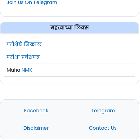
Join Us On Telegram
अदानी समूहाचे अध्यक्ष आणि प्रसिद्ध उद्योजक गौतम
अदानींनी मंगळवारी (२६ जुलै) ग्रामीण भागातील
महत्वाच्या लिंक्स
आरोग्य, शिक्षण, कौशल्य विकासासाठी ६० हजार
कोटी रुपये देण्याची घोषणा केली. ते वार्षिक
परीक्षेचे निकाल.
सर्वसाधारण सभेतील भाषणात बोलत होते. यावेळी
त्यांनी २०२२ हे वर्ष वैयक्तिक दृष्टीने महत्त्व
परीक्षा प्रवेशपत्र.
सांगायचे असल्याचंही सांगितलं. वाढती महागाई,
Maha
NMK
विस्कळीत अन्नधान्य पुरवठा, लोकांचे वाढते
विस्थापन, आरोग्य सेवांचा फोलपणा, शिक्षण क्षेत्रात
आलेले साचलेपण, चलन बाजारातील अस्थिरता
आणि अडखळती रोजगार निर्मिती या प्रश्नांचाही
Facebook
Telegram
त्यांनी भाषणात उल्लेख केला.
गौतम अदानी म्हणाले, “मला २०२२ या वर्षाचे
Disclaimer
Contact Us
माझ्या वैयक्तिक दृष्टीने असलेले महत्त्व सांगायचे