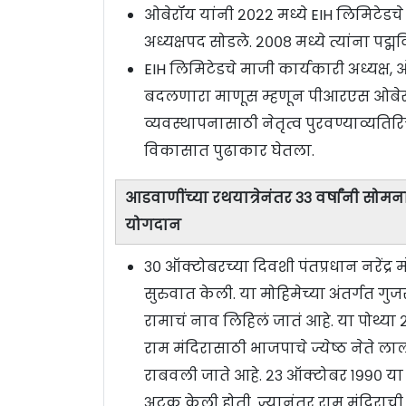
ओबेरॉय यांनी २०२२ मध्ये EIH लिमिटेडचे ​
अध्यक्षपद सोडले. २००८ मध्ये त्यांना पद
EIH लिमिटेडचे माजी कार्यकारी अध्यक्ष,
बदलणारा माणूस म्हणून पीआरएस ओबेरॉ
व्यवस्थापनासाठी नेतृत्व पुरवण्याव्यतिर
विकासात पुढाकार घेतला.
आडवाणींच्या रथयात्रेनंतर ३३ वर्षांनी सोम
योगदान
३० ऑक्टोबरच्या दिवशी पंतप्रधान नरेंद्र
सुरुवात केली. या मोहिमेच्या अंतर्गत गुज
रामाचं नाव लिहिलं जातं आहे. या पोथ्या
राम मंदिरासाठी भाजपाचे ज्येष्ठ नेते ला
राबवली जाते आहे. २३ ऑक्टोबर १९९० या
अटक केली होती. ज्यानंतर राम मंदिराची 