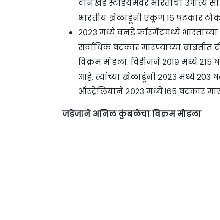
वानखेडे स्टेडियमवर भारताचा उपांत्य सा
भारतीय खेळाडूंनी एकूण १६ षटकार ठोकल
२०२३ मध्ये वनडे फॉरमॅटमध्ये भारताच्या
सर्वाधिक षटकार मारण्याच्या बाबतीत टीम
विक्रम मोडला. विंडीजने २०१९ मध्ये २१५
आहे. त्यांच्या खेळाडूंनी २०२३ मध्ये 203
ऑस्ट्रेलियाने २०२३ मध्ये १६५ षटकार मा
जडेजाने अनिल कुंबळेचा विक्रम मोडला