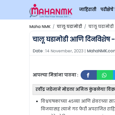
जाहिराती
परीक्षे
Maha NMK
चालू घडामोडी
चालू घडामोडी 
चालू घडामोडी आणि दिनविशेष - 1
Date
: 14 November, 2023 |
MahaNMK.co
आपल्या मित्रांना पाठवा :
रवींद्र जडेजाने मोडला अनिल कुंबळेचा विक
विश्वचषकाच्या ४५व्या आणि शेवटच्या स
विजयासह त्याने गट फेरी अपराजित राहिली