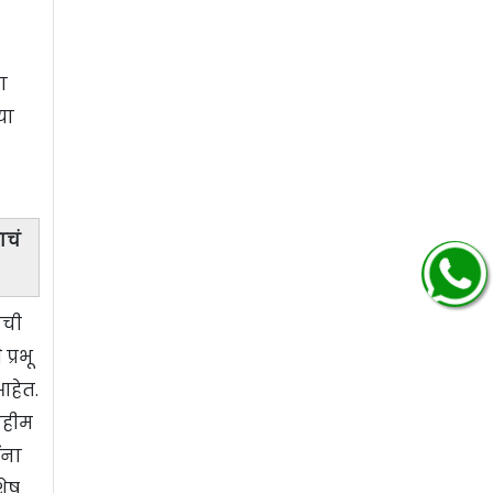
ा
या
ाचं
ाची
प्रभू
आहेत.
मोहीम
ंना
शेष