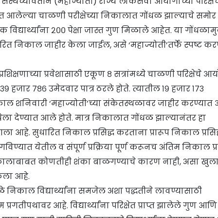
संस्थेच्यावतीने (महाज्योती) राज्य लोकसेवा आयोगाच्या परिक्षेच
्यात आलेल्या चाळणी परीक्षेच्या निकालात गोंधळ झाल्याचे समो
 विद्यार्थ्यांना २०० पेक्षा जास्त गुण मिळाले आहेत. या गोंधळामु
ुधारित निकाल जाहीर केला जाईल, असे ‘महाज्योती’तर्फे स्पष्ट कर
क्षणाच्या प्रवेशासाठी एकूण ८ सत्रांमध्ये चाळणी परिक्षेचे 
३९ हजार ७८६ उमेदवार पात्र ठरले होते. त्यातील १९ हजार १७३
षेचा निकाल शनिवारी ‘महाज्योती’च्या संकेतस्थळावर जाहीर करण्यात
ा देण्यात आले होते. मात्र निकालात गोंधळ झाल्यानंतर हा
आहे. सुधारित निकाल प्रसिद्ध करताना प्रारूप निकाल प्रसिद
मागविण्यात येतील व संपूर्ण प्रक्रिया पूर्ण करूनच अंतिम निकाल प्र
नी निकालाबाबत कोणतीही शंका बाळगण्याचे कारण नाही, असा खुल
ेला आहे.
मामुळे निकाल विद्यार्थ्यांना समजेल अशा पद्धतीने लावण्यासाठी
गतीपथावर आहे. विद्यार्थ्यांना परिक्षेत प्राप्त झालेले गुण आणि