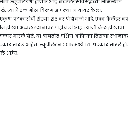
मना न्यूझीलंडशी होणार आहे. नेदरलँड्सविरुद्धच्या सामन्यात
े. त्याने एक मोठा विक्रम आपल्या नावावर केला.
 एकूण षटकारांची संख्या २१५ वर पोहोचली आहे. एका कॅलेंडर वर्
 इंडिया अव्वल स्थानावर पोहोचली आहे. त्यांनी वेस्ट इंडिजचा
 षटकार मारले होते. या बाबतीत दक्षिण आफ्रिका तिसऱ्या स्थानाव
 षटकार मारले आहेत. न्यूझीलंडने २०१५ मध्ये १७९ षटकार मारले होत
रले आहेत.