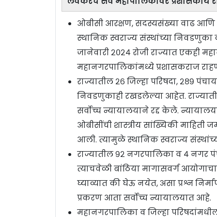
लवकरच सर्व महापालिकांवर प्रशासकीय 
ओबीसी आरक्षण, सदस्यसंख्या वाढ आणि प्
स्थानिक स्वराज्य संस्थांच्या निवडणुका
जानेवारी २०२४ रोजी राज्यात एकही महा
महानगरपालिकांमध्ये प्रशासकराज राहण
राज्यातील २६ जिल्हा परिषदा, २८९ पं
निवडणुकाही रखडलेल्या आहेत. राज्याती
सर्वोच्च न्यायालयाने रद्द केले. न्याय
ओबीसींची शास्त्रीय सांख्यिकी माहिती
आली. त्यामुळे स्थानिक स्वराज्य संस्था
राज्यातील ९२ नगरपालिका व ४ नगर पंच
त्याचवेळी बांठिया मागासवर्ग आयोगाचा
घ्याव्यात की घेऊ नयेत, असा प्रश्न निर्
प्रकरण आता सर्वोच्च न्यायालयात आहे.
महानगरपालिका व जिल्हा परिषदांमधील स