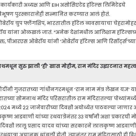
​कार्यकारी अध्यक्ष आणि EIH असोसिएटेड हॉटेल्स लिमिटेडचे ​​
्मविभूषण पुरस्कारानेही सन्मानित करण्यात आलं होतं.
 ओबेरॉय ग्रुप फ्लॅगशिप, भारतातील हॉटेल व्यवसायाचा चेहरामोहर
य यांना ओळखलं जातं. “अनेक देशांमधील आलिशाम हॉटेल्सच्
िक्त, पीआरएस ओबेरॉय यांनी ‘ओबेरॉय हॉटेल्स आणि रिसॉर्ट्स’च्या
नाथमधून सुरु झाली ‘ही’ खास मोहीम, राम मंदिर उद्घाटनात महत्व
 मोदींनी गुजरातच्या गांधीनगरमधून ‘राम नाम मंत्र लेखन यज्ञ’ य
रातच्या सोमनाथ मंदिर परिसरातील राम मंदिरातल्या पोथ्यांमध्ये 
 २०२४ मध्ये २२ जानेवारीच्या दिवशी अयोध्येत पाठवल्या जाणार 
लकृष्ण आडवाणी यांच्या रथयात्रेनंतर ३३ वर्षांनी अशा प्रकारची 
 दिवशी लालू प्रसाद यादव यांच्या सरकारने लालकृष्ण आडवाणी
रथयात्रा अचानक थांबली होती. त्यानंतर राम मंदिरासाठी ही वि