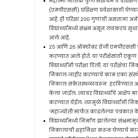
महात्मा जोतिबा फुले संशोधन व प्रशिक्षण 
(एमपीएससी) प्रशिक्षण प्रवेशासाठी घेण
आहे. ही परिक्षा २०० गुणांची असताना अनेक
विद्यार्थ्यांमध्ये संभ्रम असून लवकरच स
आले आहे.
२५ आणि २६ ऑक्टोबर रोजी एमपीएससी प्रशि
करण्यात आले होते. या परीक्षेसाठी एकूण 
विद्यार्थ्यांनी परीक्षा दिली. या परीक्
निकाल जाहीर करण्याचे काम एका संस्थेल
निकाल संकेतस्थळावरून हटविण्यात आला 
केला जाईल. त्यावर विद्यार्थ्यांचे आक्षेप 
करण्यात येईल. त्यामुळे विद्यार्थ्यां
‘महाज्योती’मार्फत काढलेल्या पत्रकात क
विद्यार्थ्यांमध्ये निर्माण झालेल्या संभ्र
निकालाची शहानिशा करून घेण्याचे काम प्र