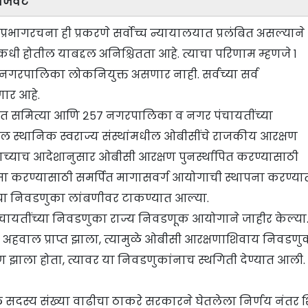
राजवट
रभागरचना ही प्रकरणे सर्वोच्च न्यायालयात प्रलंबित असल्याने
 कधी होतील याबद्दल अनिश्चितता आहे. त्याचा परिणाम म्हणजे १
नगरपालिका लोकनियुक्त असणार नाही. सर्वच्या सर्व
ार आहे.
चायत समित्या आणि २५७ नगरपालिका व नगर पंचायतींच्या
ल स्थानिक स्वराज्य संस्थांमधील ओबीसींचे राजकीय आरक्षण
ालयाच्याच आदेशानुसार ओबीसी आरक्षण पुनर्स्थापित करण्यासाठी
 जमा करण्यासाठी समर्पित मागासवर्ग आयोगाची स्थापना करण्या
ंच्या निवडणुका लांबणीवर टाकण्यात आल्या.
ायतींच्या निवडणुका राज्य निवडणूक आयोगाने जाहीर केल्या
 अहवाल प्राप्त झाला, त्यामुळे ओबीसी आरक्षणाशिवाय निवडणु
माण झाला होता, त्यावर या निवडणुकांनाच स्थगिती देण्यात आली. 
दस्य संख्या वाढीचा ठाकरे सरकारने घेतलेला निर्णय नंतर शि