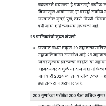
सरकारने बदलला. हे प्रकरणही सर्वोच्च
निवडणूक आयोगाचा, हा वादही सर्वोच्च 
राज्यातील मुंबई, पुणे, ठाणे, पिंपरी-च
वर्षी मार्च-एप्रिलमध्येच संपलेली आहे.
२५ पालिकांची मुदत संपली
राज्यात सध्या एकूण २९ महानगरपालिक
महापालिकांचा समावेश आहे. २५ महानग
निवडणुकाच झालेल्या नाहीत. या महापाल
अहमदनगर व धुळे या दोन महापालिकांची म
जानेवारी २०२४ ला राज्यातील एकही मह
प्रशासक राज असणार आहे.
२०० गुणांच्या परीक्षेत २०० पेक्षा अधिक ग