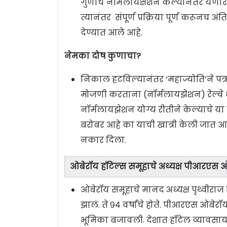
गुणांचे नॉर्मलायक्षेशन केल्यानंतर येणारे 
त्यानंतर संपूर्ण प्रक्रिया पूर्ण करूनच
देण्यात आले आहे.
नेमका दोष कुणाचा?
निकाल हटविल्यानंतर ‘महाज्योति’ने पत्रका
मोजणी करताना (नॉर्मलायझेशन) रेल्वे भरती
नॉर्मलायझेशन योग्य रीतीने केल्याचे या 
बरोबर आहे का याची खात्री केली जात आ
नकार दिला.
ओबेरॉय हॉटेल्स समूहाचे अध्यक्ष पीआरएस 
ओबेरॉय समूहाचे मानद अध्यक्ष पृथ्वी
झालं. ते ९४ वर्षांचे होते. पीआरएस ओबेर
भूमिका बजावली. देशात हॉटेल व्यावसाया