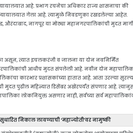
 न्यायालयात आहे. प्रभाग रचनेचा अधिकार राज्य शासनाचा की
न्यायालयात गेला आहे. त्यामुळे निवडणुका रखडलेल्या आहेत.
िंचवड, औरंदाबाद, नागपूर या मोठ्या महानगरपालिकांची मुदत मा
ा असून, त्यात इचलकरंजी व जालना या दोन नवनिर्मित
रपालिकांची आधीच मुदत संपलेली आहे. नवीन दोन महापालिका
िकांचा कारभार प्रशासकांच्या हातात आहे. आता उरल्या सुरल्य
ुदत पुढील महिन्यात डिसेंबर अखेरपर्यंत संपणार आहे. त्यानुस
ापालिका लोकनियुक्त असणार नाही, सर्वच्या सर्व महापालिकां
ुण! सुधारित निकाल लावण्याची ‘महाज्योती’वर नामुष्की