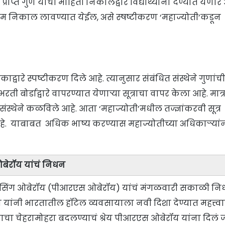
प्राप्त गुण याची माहिती निकालद्वारे विद्यार्थ्यांना देण्यात येणार
 अंतिम निकाल लावण्यात येईल, असे स्षष्टीकरण ‘महाज्योती’कडून
द्वारे स्पष्टीकरण दिले आहे. त्यानुसार संबंधित संस्थेने गुणांची
 बोर्डाद्वारे वापरण्यात येणाऱ्या सूत्राचा वापर केला आहे. मात्
संस्थेने कळविले आहे. आता ‘महाज्योती’मधील तज्ज्ञांकरवी सूत्र
हे. याबाबत अधिक भाष्य करण्यास महाज्योतीच्या अधिकाऱ्ऱ्यां
ओबेरॉय यांचं निधन
राज सिंग ओबेरॉय (पीआरएस ओबेरॉय) यांचं मंगळवारी सकाळी न
ॉय यांनी भारतातील हॉटेल व्यवसायाला नवी दिशा देण्यात महत्त्व
चा चेहरामोहरा बदलण्याचं श्रेय पीआरएस ओबेरॉय यांना दिलं ज