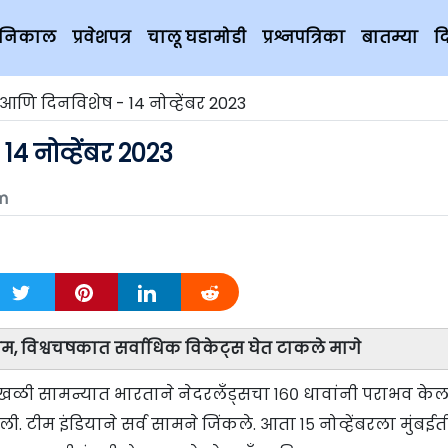
चे निकाल
प्रवेशपत्र
चालू घडामोडी
प्रश्नपत्रिका
बातम्या
द
आणि दिनविशेष - 14 नोव्हेंबर 2023
4 नोव्हेंबर 2023
m
्रम, विश्वचषकात सर्वाधिक विकेट्स घेत टाकले मागे
ाखळी सामन्यात भारताने नेदरलँड्सचा १६० धावांनी पराभव केल
. टीम इंडियाने सर्व सामने जिंकले. आता १५ नोव्हेंबरला मुंबई