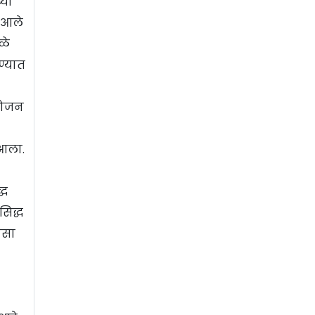
्या
र आले
ळे
ण्यात
आयोजन
 आला.
्ध
सिद्ध
ासा