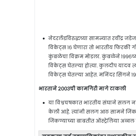
नेदरलँडविरुद्धच्या सामन्यात रवींद्र ज
विकेट्स १६ घेणारा तो भारतीय फिरकी 
कुंबळेचा विक्रम मोडला. कुंबळेने १९९६च्या
विकेट्स घेतल्या होत्या. कुलदीप यादव 
विकेट्स घेतल्या आहेत. मनिंदर सिंगने १९८
भारताने २००३ची कामगिरी मागे टाकली
या विश्वचषकात भारतीय संघाने सलग न
केली आहे. त्यांनी सलग आठ सामने जिं
जिंकण्याच्या बाबतीत ऑस्ट्रेलिया अव्वल 