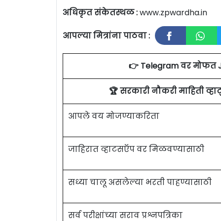
अधिकृत संकेतस्थळ :
www.zpwardha.in
आपल्या मित्रांना पाठवा :
👉 Telegram वर मोफत 
🏆 सरकारी नौकरी माहिती व्ह
आपले वय मोजण्याकरिता
जाहिरात व्हाटसऍप वर मिळवण्यासाठी
सध्या चालू असलेल्या भरती पाहण्यासाठी
सर्व परीक्षांच्या सराव प्रश्नपत्रिका