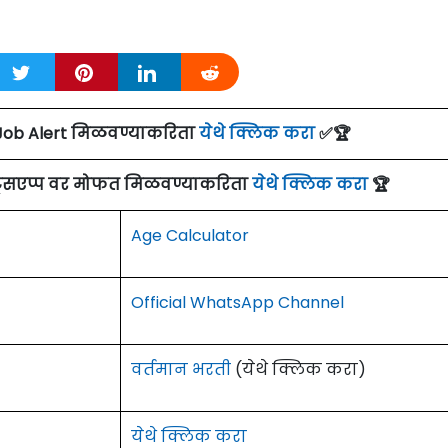
Job Alert मिळवण्याकरिता
येथे क्लिक करा
✅🏆
ाट्सएप्प वर मोफत मिळवण्याकरिता
येथे क्लिक करा
🏆
Age Calculator
Official WhatsApp Channel
वर्तमान भरती
(येथे क्लिक करा)
येथे क्लिक करा