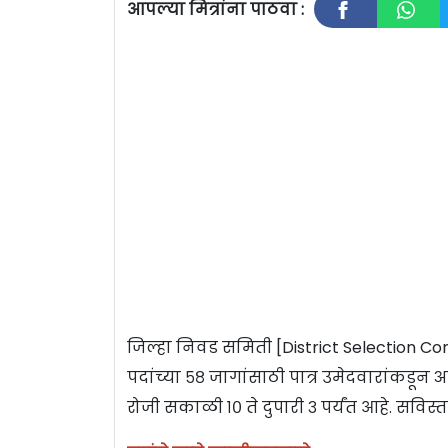
आपल्या मित्रांना पाठवा :
जिल्हा निवड समिती [District Selection Com
पदांच्या ५८ जागांसाठी पात्र उमेदवारांकडू
रोजी सकाळी १० ते दुपारी ३ पर्यंत आहे. सविस