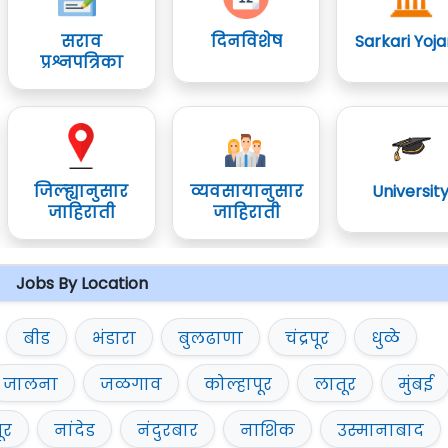
सराव
दिनविशेष
Sarkari Yoj
प्रश्नपत्रिका
जिल्ह्यानुसार
व्यवसायानुसार
Universit
जाहिराती
जाहिराती
Jobs By Location
बीड
भंडारा
बुलढाणा
चंद्रपूर
धुळे
जालना
जळगाव
कोल्हापूर
लातूर
मुंबई
ूर
नांदेड
नंदुरबार
नाशिक
उस्मानाबाद