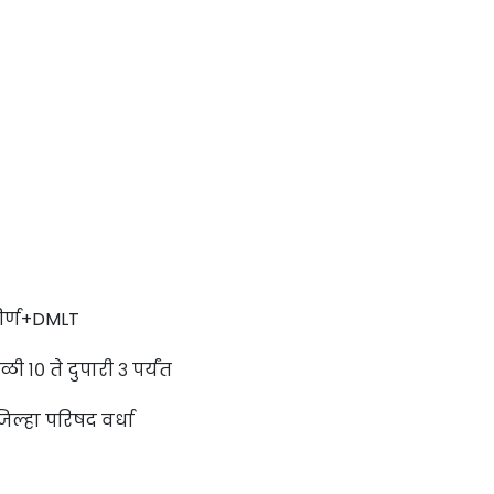
तीर्ण+DMLT
१० ते दुपारी ३ पर्यंत
िल्हा परिषद वर्धा