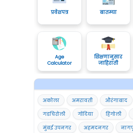
प्रवेशपत्र
बातम्या
Age
शिक्षणानुसार
Calculator
जाहिराती
अकोला
अमरावती
औरंगाबाद
गडचिरोली
गोंदिया
हिंगोली
मुंबई उपनगर
अहमदनगर
नागप