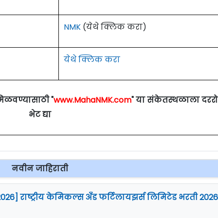
NMK
(येथे क्लिक करा)
येथे क्लिक करा
मिळवण्यासाठी "
www.MahaNMK.com
" या संकेतस्थळाला दरर
भेट द्या
नवीन जाहिराती
2026] राष्ट्रीय केमिकल्स अँड फर्टिलायझर्स लिमिटेड भरती 2026