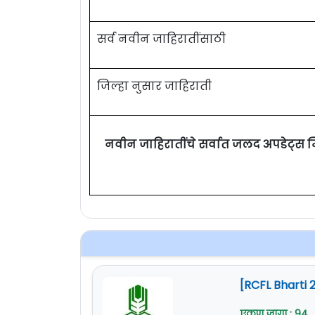
सर्व नवीन जाहिरातींसाठी
जिल्हा नुसार जाहिराती
नवीन जाहिरातींचे सर्वात जलद अपडेट्स 
[RCFL Bharti 
एकूण जागा : 94