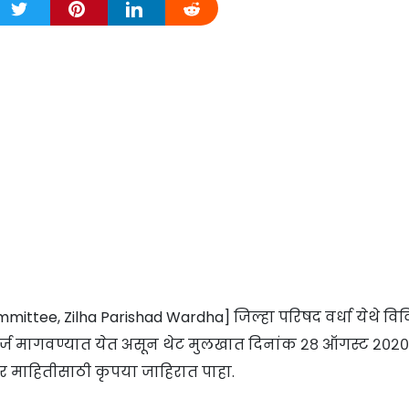
mittee, Zilha Parishad Wardha] जिल्हा परिषद वर्धा येथे वि
न अर्ज मागवण्यात येत असून थेट मुलखात दिनांक २८ ऑगस्ट २०२०
्तर माहितीसाठी कृपया जाहिरात पाहा.