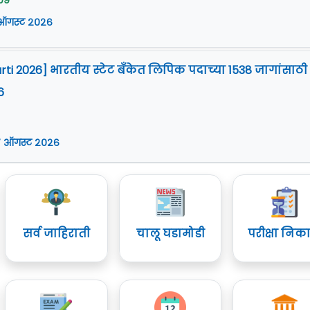
09
 ऑगस्ट २०२६
arti 2026] भारतीय स्टेट बँकेत लिपिक पदाच्या 1538 जागांसाठी
6
 ऑगस्ट २०२६
सर्व जाहिराती
चालू घडामोडी
परीक्षा निक