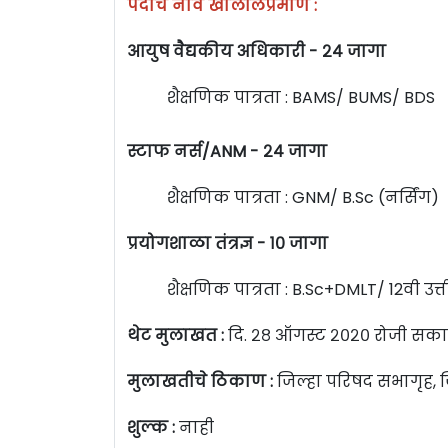
पदांचे नावे खालीलप्रमाणे :
आयुष वैद्यकीय अधिकारी - २४ जागा
शैक्षणिक पात्रता : BAMS/ BUMS/ BDS
स्टाफ नर्स/ANM - २४ जागा
शैक्षणिक पात्रता : GNM/ B.Sc (नर्सिंग)
प्रयोगशाळा तंत्रज्ञ - १० जागा
शैक्षणिक पात्रता : B.Sc+DMLT/ 12वी उत्
थेट मुलाखत :
दि. २८ ऑगस्ट २०२० रोजी सकाळी 
मुलाखतीचे ठिकाण :
जिल्हा परिषद सभागृह, ज
शुल्क :
नाही