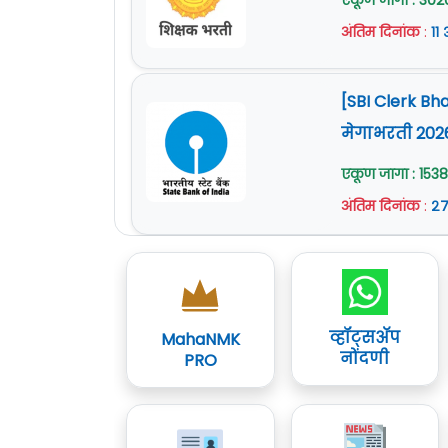
एकूण जागा : 302
अंतिम दिनांक
:
११
[SBI Clerk Bh
मेगाभरती 202
एकूण जागा : 1538
अंतिम दिनांक
:
२७
व्हॉट्सॲप
MahaNMK
नोंदणी
PRO