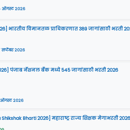
 ऑगस्ट २०२६
2026] भारतीय विमानतळ प्राधिकरणात 389 जागांसाठी भरती 20
 सप्टेंबर २०२६
026] पंजाब नॅशनल बँक मध्ये 545 जागांसाठी भरती 2026
 ऑगस्ट २०२६
Shikshak Bharti 2026] महाराष्ट्र राज्य शिक्षक मेगाभरती 202