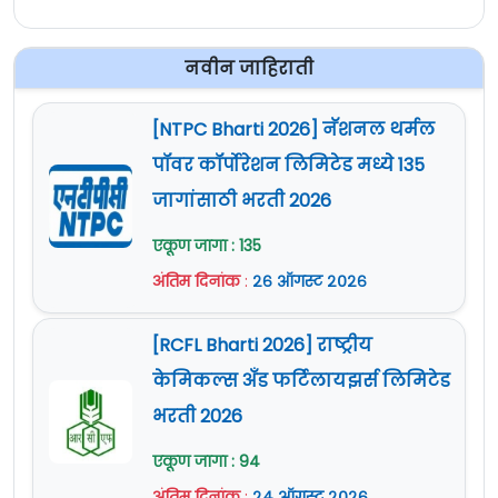
नवीन जाहिराती
[NTPC Bharti 2026] नॅशनल थर्मल
पॉवर कॉर्पोरेशन लिमिटेड मध्ये 135
जागांसाठी भरती 2026
एकूण जागा : 135
अंतिम दिनांक
:
२६ ऑगस्ट २०२६
[RCFL Bharti 2026] राष्ट्रीय
केमिकल्स अँड फर्टिलायझर्स लिमिटेड
भरती 2026
एकूण जागा : 94
अंतिम दिनांक
:
२४ ऑगस्ट २०२६