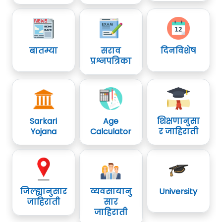
बातम्या
सराव
दिनविशेष
प्रश्नपत्रिका
Sarkari
Age
शिक्षणानुसा
Yojana
Calculator
र जाहिराती
जिल्ह्यानुसार
व्यवसायानु
University
जाहिराती
सार
जाहिराती