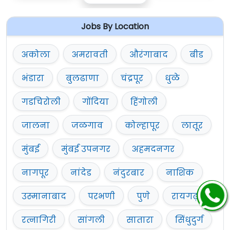
Jobs By Location
अकोला
अमरावती
औरंगाबाद
बीड
भंडारा
बुलढाणा
चंद्रपूर
धुळे
गडचिरोली
गोंदिया
हिंगोली
जालना
जळगाव
कोल्हापूर
लातूर
मुंबई
मुंबई उपनगर
अहमदनगर
नागपूर
नांदेड
नंदुरबार
नाशिक
उस्मानाबाद
परभणी
पुणे
रायगढ़
रत्नागिरी
सांगली
सातारा
सिंधुदुर्ग