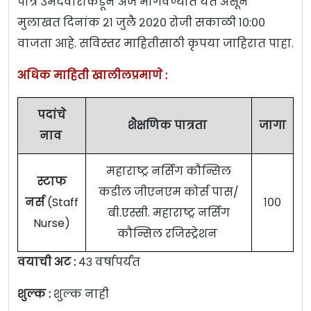
पात्र उमेदवारांकडून अर्ज मागवण्यात येत असून
मुलाखत दिनांक २१ जुलै २०२० रोजी सकाळी १०:००
वाजता आहे. सविस्तर माहितीसाठी कृपया जाहिरात पाहा.
अधिक माहिती खालीलप्रमाणे :
पदांचे
शैक्षणिक पात्रता
जागा
नाव
महाराष्ट्र नर्सिंग कौन्सिल
स्टाफ
कडील जीएनएम कोर्स पास/
नर्स
(Staff
१००
बी.एस्सी. महाराष्ट्र नर्सिंग
Nurse)
कौन्सिल रजिस्ट्रेशन
वयाची अट :
४३ वर्षापर्यंत
शुल्क :
शुल्क नाही