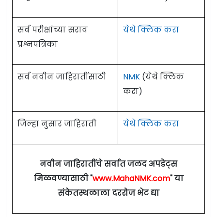
सर्व परीक्षांच्या सराव
येथे क्लिक करा
प्रश्नपत्रिका
सर्व नवीन जाहिरातींसाठी
NMK
(येथे क्लिक
करा)
जिल्हा नुसार जाहिराती
येथे क्लिक करा
नवीन जाहिरातींचे सर्वात जलद अपडेट्स
मिळवण्यासाठी "
www.MahaNMK.com
" या
संकेतस्थळाला दररोज भेट द्या