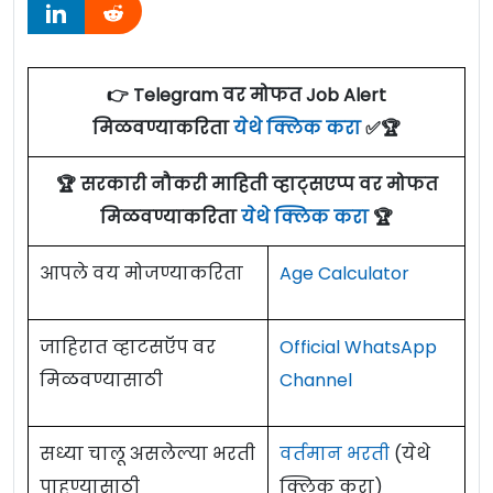
👉 Telegram वर मोफत Job Alert
मिळवण्याकरिता
येथे क्लिक करा
✅🏆
🏆 सरकारी नौकरी माहिती व्हाट्सएप्प वर मोफत
मिळवण्याकरिता
येथे क्लिक करा
🏆
आपले वय मोजण्याकरिता
Age Calculator
जाहिरात व्हाटसऍप वर
Official WhatsApp
मिळवण्यासाठी
Channel
सध्या चालू असलेल्या भरती
वर्तमान भरती
(येथे
पाहण्यासाठी
क्लिक करा)