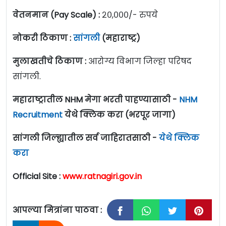
वेतनमान (Pay Scale) :
२०,०००/- रुपये
नोकरी ठिकाण :
सांगली
(महाराष्ट्र)
मुलाखतीचे ठिकाण :
आरोग्य विभाग जिल्हा परिषद
सांगली.
महाराष्ट्रातील NHM मेगा भरती पाहण्यासाठी -
NHM
Recruitment
येथे क्लिक करा (भरपूर जागा)
सांगली जिल्ह्यातील सर्व जाहिरातसाठी -
येथे क्लिक
करा
Official Site :
www.ratnagiri.gov.in
आपल्या मित्रांना पाठवा :