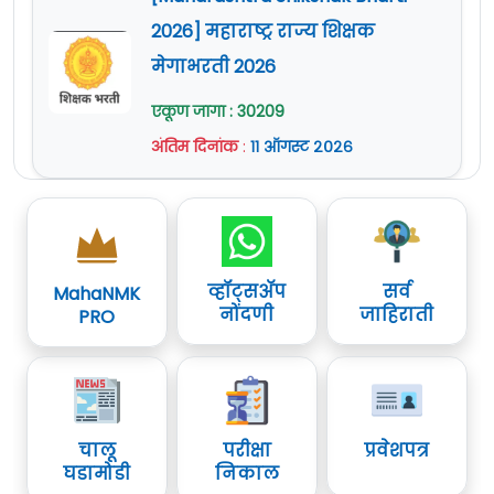
2026] महाराष्ट्र राज्य शिक्षक
मेगाभरती 2026
एकूण जागा : 30209
अंतिम दिनांक
:
११ ऑगस्ट २०२६
व्हॉट्सॲप
सर्व
MahaNMK
नोंदणी
जाहिराती
PRO
चालू
परीक्षा
प्रवेशपत्र
घडामोडी
निकाल