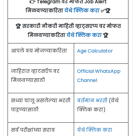
👉 Telegram वर मोफत Job Alert
मिळवण्याकरिता
येथे क्लिक करा
✅🏆
🏆 सरकारी नौकरी माहिती व्हाट्सएप्प वर मोफत
मिळवण्याकरिता
येथे क्लिक करा
🏆
आपले वय मोजण्याकरिता
Age Calculator
जाहिरात व्हाटसऍप वर
Official WhatsApp
मिळवण्यासाठी
Channel
सध्या चालू असलेल्या भरती
वर्तमान भरती
(येथे
पाहण्यासाठी
क्लिक करा)
सर्व परीक्षांच्या सराव
येथे क्लिक करा