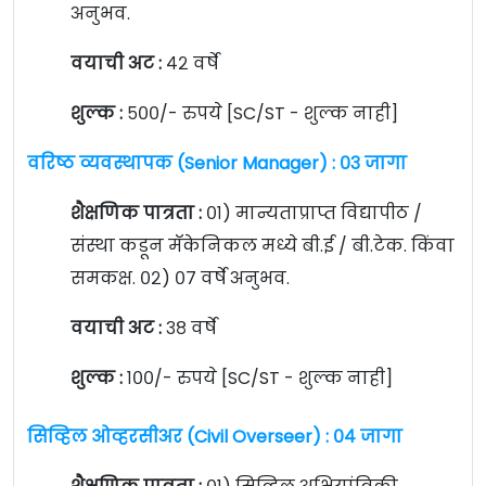
अनुभव.
वयाची अट :
४२ वर्षे
शुल्क :
५००/- रुपये [SC/ST - शुल्क नाही]
वरिष्ठ व्यवस्थापक (Senior Manager) : ०३ जागा
शैक्षणिक पात्रता :
०१) मान्यताप्राप्त विद्यापीठ /
संस्था कडून मॅकेनिकल मध्ये बी.ई / बी.टेक. किंवा
समकक्ष. ०२) ०७ वर्षे अनुभव.
वयाची अट :
३८ वर्षे
शुल्क :
१००/- रुपये [SC/ST - शुल्क नाही]
सिव्हिल ओव्हरसीअर (Civil Overseer) : ०४ जागा