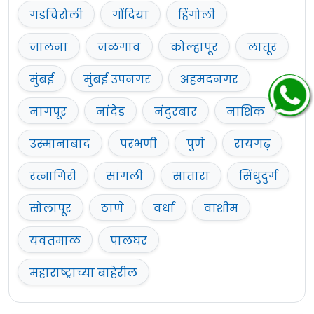
गडचिरोली
गोंदिया
हिंगोली
जालना
जळगाव
कोल्हापूर
लातूर
मुंबई
मुंबई उपनगर
अहमदनगर
नागपूर
नांदेड
नंदुरबार
नाशिक
उस्मानाबाद
परभणी
पुणे
रायगढ़
रत्नागिरी
सांगली
सातारा
सिंधुदुर्ग
सोलापूर
ठाणे
वर्धा
वाशीम
यवतमाळ
पालघर
महाराष्ट्राच्या बाहेरील