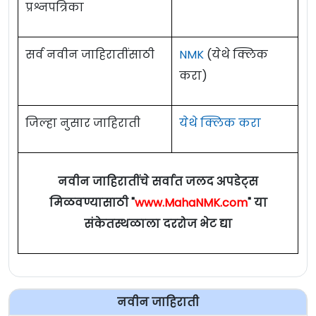
प्रश्नपत्रिका
सर्व नवीन जाहिरातींसाठी
NMK
(येथे क्लिक
करा)
जिल्हा नुसार जाहिराती
येथे क्लिक करा
नवीन जाहिरातींचे सर्वात जलद अपडेट्स
मिळवण्यासाठी "
www.MahaNMK.com
" या
संकेतस्थळाला दररोज भेट द्या
नवीन जाहिराती