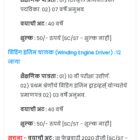
शैक्षणिक पात्रता :
०१) सिव्हिल अभियांत्रिकी
पदविका. ०२) ०७ वर्षे अनुभव.
वयाची अट :
४० वर्षे
शुल्क :
५०/- रुपये [SC/ST - शुल्क नाही]
विंडिंग इंजिन चालक (Winding Engine Driver) : १२
जागा
शैक्षणिक पात्रता :
०१) १० वी परीक्षा उत्तीर्ण.
०२) प्रथम श्रेणीचे विंडिंग इंजिन ड्राइव्हर्स् योग्यतेचे
प्रमाणपत्र ०२) ०३ वर्षे अनुभव.
वयाची अट :
४० वर्षे
शुल्क :
५०/- रुपये [SC/ST - शुल्क नाही]
सूचना -
वयाची अट :
१८ फेब्रुवारी २०२० रोजी
[SC/ST -