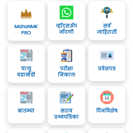
व्हॉट्सॲप
सर्व
MahaNMK
नोंदणी
जाहिराती
PRO
चालू
परीक्षा
प्रवेशपत्र
घडामोडी
निकाल
बातम्या
सराव
दिनविशेष
प्रश्नपत्रिका