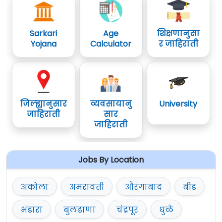
Sarkari
Age
शिक्षणानुसा
Yojana
Calculator
र जाहिराती
जिल्ह्यानुसार
व्यवसायानु
University
जाहिराती
सार
जाहिराती
Jobs By Location
अकोला
अमरावती
औरंगाबाद
बीड
भंडारा
बुलढाणा
चंद्रपूर
धुळे