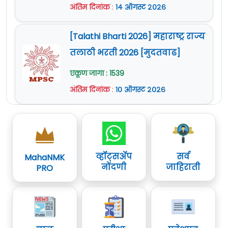
अंतिम दिनांक
:
१४ ऑगस्ट २०२६
[Talathi Bharti 2026] महाराष्ट्र राज्य
तलाठी भरती 2026 [मुदतवाढ]
एकूण जागा : 1539
अंतिम दिनांक
:
१० ऑगस्ट २०२६
व्हॉट्सॲप
सर्व
MahaNMK
नोंदणी
जाहिराती
PRO