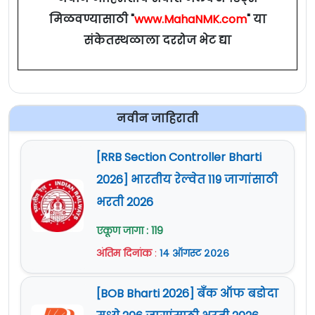
मिळवण्यासाठी "
www.MahaNMK.com
" या
संकेतस्थळाला दररोज भेट द्या
नवीन जाहिराती
[RRB Section Controller Bharti
2026] भारतीय रेल्वेत 119 जागांसाठी
भरती 2026
एकूण जागा : 119
अंतिम दिनांक
:
१४ ऑगस्ट २०२६
[BOB Bharti 2026] बँक ऑफ बडोदा