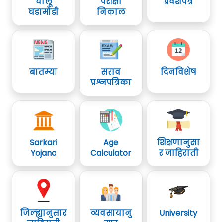
चालू
परीक्षा
प्रवेशपत्र
घडामोडी
निकाल
बातम्या
सराव
दिनविशेष
प्रश्नपत्रिका
Sarkari
Age
शिक्षणानुसा
Yojana
Calculator
र जाहिराती
जिल्ह्यानुसार
व्यवसायानु
University