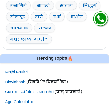
रत्नागिरी
सांगली
सातारा
सिंधुदुर्ग
सोलापूर
ठाणे
वर्धा
वाशीम
यवतमाळ
पालघर
महाराष्ट्राच्या बाहेरील
Trending Topics
Majhi Naukri
Dinvishesh
(दिनविशेष दिनदर्शिका)
Current Affairs in Marahti
(चालू घडामोडी)
Age Calculator