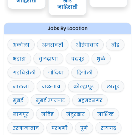
जाहिराती
सार
जाहिराती
Jobs By Location
अकोला
अमरावती
औरंगाबाद
बीड
भंडारा
बुलढाणा
चंद्रपूर
धुळे
गडचिरोली
गोंदिया
हिंगोली
जालना
जळगाव
कोल्हापूर
लातूर
मुंबई
मुंबई उपनगर
अहमदनगर
नागपूर
नांदेड
नंदुरबार
नाशिक
उस्मानाबाद
परभणी
पुणे
रायगढ़