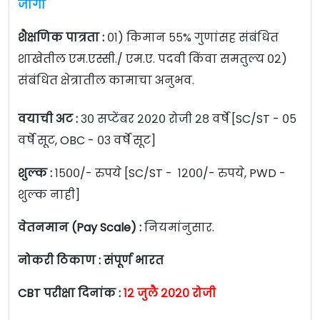
जागा
शैक्षणिक पात्रता :
०१) किमान ५५% गुणांसह संबंधित
शाखेतील एम.एस्सी./ एम.ए. पदवी किंवा समतुल्य ०२)
संबंधित क्षेत्रातील कामाचा अनुभव.
वयाची अट :
३० सप्टेंबर २०२० रोजी २८ वर्षे
[SC/ST - ०५
वर्षे सूट, OBC - ०३ वर्षे सूट]
शुल्क :
१५००/- रुपये [SC/ST - १२००/- रुपये, PWD -
शुल्क नाही]
वेतनमान (Pay Scale) :
नियमांनुसार.
नोकरी ठिकाण : संपूर्ण भारत
CBT परीक्षा दिनांक :
१२ जुलै २०२० रोजी