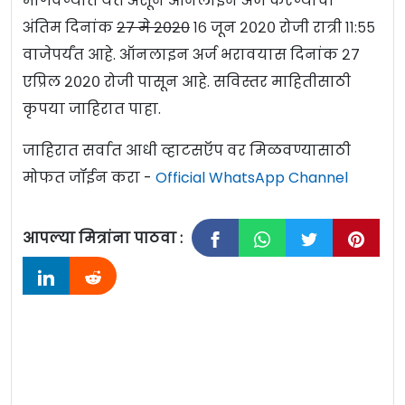
मागवण्यात येत असून ऑनलाइन अर्ज करण्याचा
अंतिम दिनांक
२७ मे २०२०
१६ जून २०२० रोजी रात्री ११:५५
वाजेपर्यंत आहे. ऑनलाइन अर्ज भरावयास दिनांक २७
एप्रिल २०२० रोजी पासून आहे. सविस्तर माहितीसाठी
कृपया जाहिरात पाहा.
जाहिरात सर्वात आधी व्हाटसऍप वर मिळवण्यासाठी
मोफत जॉईन करा -
Official WhatsApp Channel
आपल्या मित्रांना पाठवा :