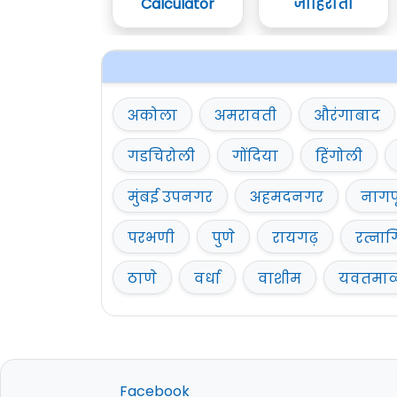
Calculator
जाहिराती
अकोला
अमरावती
औरंगाबाद
गडचिरोली
गोंदिया
हिंगोली
मुंबई उपनगर
अहमदनगर
नागप
परभणी
पुणे
रायगढ़
रत्नाग
ठाणे
वर्धा
वाशीम
यवतमा
Facebook