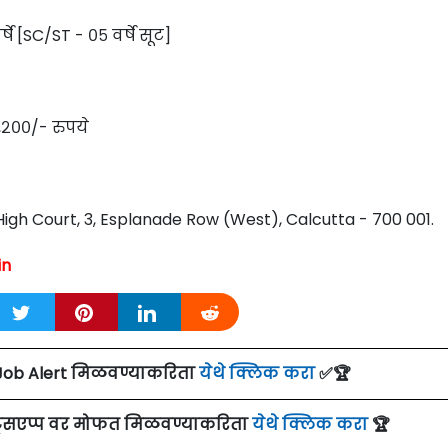
र्षे [SC/ST - ०५ वर्षे सूट]
,२००/- रुपये
High Court, 3, Esplanade Row (West), Calcutta - 700 001.
in
Job Alert मिळवण्याकरिता
येथे क्लिक करा
✅🏆
ाट्सएप्प वर मोफत मिळवण्याकरिता
येथे क्लिक करा
🏆