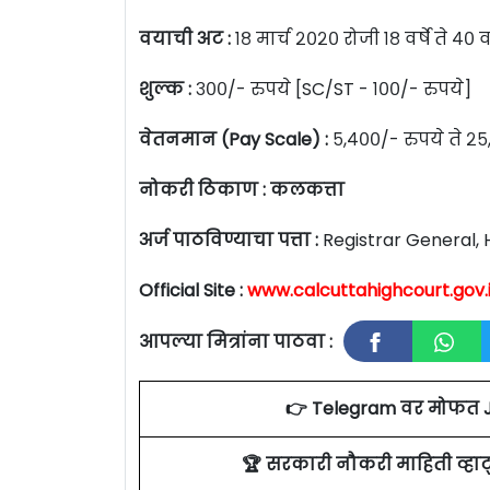
वयाची अट :
१८ मार्च २०२० रोजी १८ वर्षे ते ४० व
शुल्क :
३००/- रुपये [SC/ST - १००/- रुपये]
वेतनमान (Pay Scale) :
५,४००/- रुपये ते २५
नोकरी ठिकाण : कलकत्ता
अर्ज पाठविण्याचा पत्ता :
Registrar General, 
Official Site :
www.calcuttahighcourt.gov.
आपल्या मित्रांना पाठवा :
👉 Telegram वर मोफत 
🏆 सरकारी नौकरी माहिती व्ह