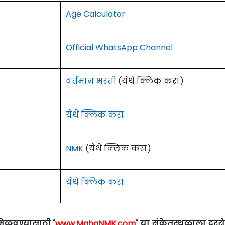
Age Calculator
Official WhatsApp Channel
वर्तमान भरती
(येथे क्लिक करा)
येथे क्लिक करा
NMK
(येथे क्लिक करा)
येथे क्लिक करा
मिळवण्यासाठी "
www.MahaNMK.com
" या संकेतस्थळाला दरर