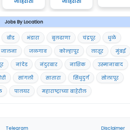
जाहिराती
जाहिराती
Jobs By Location
बीड
भंडारा
बुलढाणा
चंद्रपूर
धुळे
जालना
जळगाव
कोल्हापूर
लातूर
मुंबई
ूर
नांदेड
नंदुरबार
नाशिक
उस्मानाबाद
िरी
सांगली
सातारा
सिंधुदुर्ग
सोलापूर
ळ
पालघर
महाराष्ट्राच्या बाहेरील
Telegram
Disclaimer