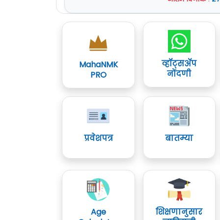
व्हॉट्सॲप
MahaNMK
नोंदणी
PRO
प्रवेशपत्र
बातम्या
Age
शिक्षणानुसार