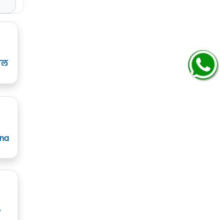
ाल
ana
y