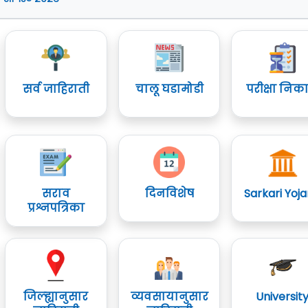
सर्व जाहिराती
चालू घडामोडी
परीक्षा निक
सराव
दिनविशेष
Sarkari Yoj
प्रश्नपत्रिका
जिल्ह्यानुसार
व्यवसायानुसार
Universit