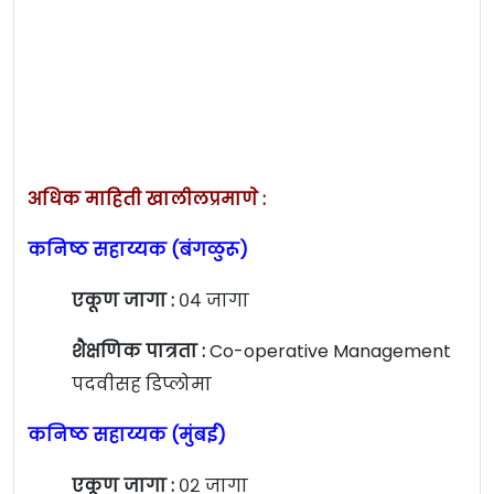
अधिक माहिती खालीलप्रमाणे :
कनिष्ठ सहाय्यक (बंगळुरू)
एकूण जागा :
०४ जागा
शैक्षणिक पात्रता :
Co-operative Management
पदवीसह डिप्लोमा
कनिष्ठ सहाय्यक (मुंबई)
एकूण जागा :
०२ जागा