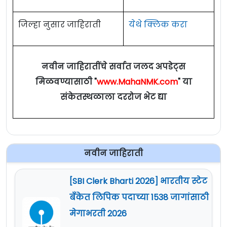
जिल्हा नुसार जाहिराती
येथे क्लिक करा
नवीन जाहिरातींचे सर्वात जलद अपडेट्स
मिळवण्यासाठी "
www.MahaNMK.com
" या
संकेतस्थळाला दररोज भेट द्या
नवीन जाहिराती
[SBI Clerk Bharti 2026] भारतीय स्टेट
बँकेत लिपिक पदाच्या 1538 जागांसाठी
मेगाभरती 2026