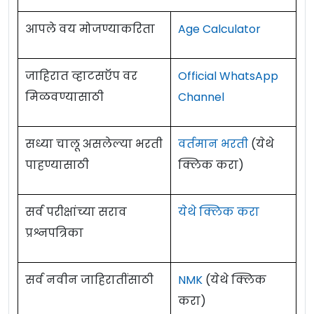
आपले वय मोजण्याकरिता
Age Calculator
जाहिरात व्हाटसऍप वर
Official WhatsApp
मिळवण्यासाठी
Channel
सध्या चालू असलेल्या भरती
वर्तमान भरती
(येथे
पाहण्यासाठी
क्लिक करा)
सर्व परीक्षांच्या सराव
येथे क्लिक करा
प्रश्नपत्रिका
सर्व नवीन जाहिरातींसाठी
NMK
(येथे क्लिक
करा)