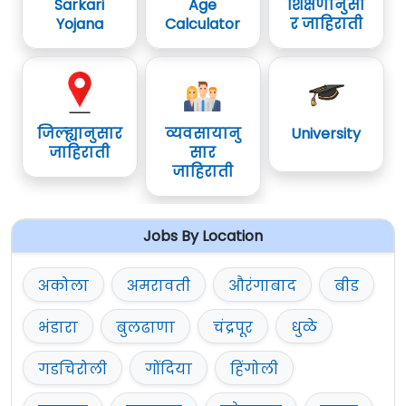
Sarkari
Age
शिक्षणानुसा
Yojana
Calculator
र जाहिराती
जिल्ह्यानुसार
व्यवसायानु
University
जाहिराती
सार
जाहिराती
Jobs By Location
अकोला
अमरावती
औरंगाबाद
बीड
भंडारा
बुलढाणा
चंद्रपूर
धुळे
गडचिरोली
गोंदिया
हिंगोली