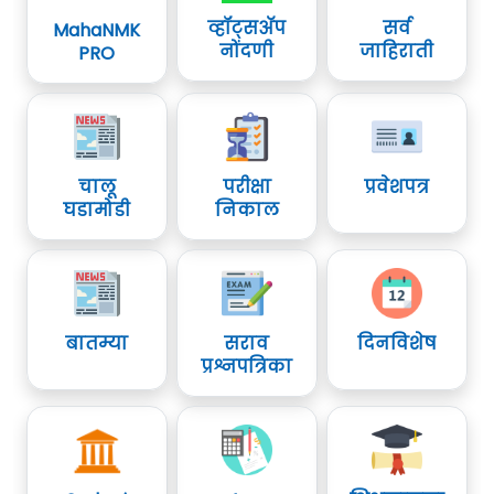
व्हॉट्सॲप
सर्व
MahaNMK
नोंदणी
जाहिराती
PRO
चालू
परीक्षा
प्रवेशपत्र
घडामोडी
निकाल
बातम्या
सराव
दिनविशेष
प्रश्नपत्रिका