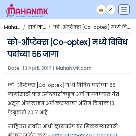
Maha NMK
सर्व जाहिराती
को-ऑप्टेक्स [Co­-optex] मध्ये विविध पदांच्या ५५ जागा
को-ऑप्टेक्स [Co­-optex] मध्ये विविध
पदांच्या ५५ जागा
Date
: 13 April, 2017 |
MahaNMK.com
को-ऑप्टेक्स [Co­-optex] मध्ये विविध पदांच्या ५५
जागांसाठी पात्र उमेदवारांकडून अर्ज मागवण्यात येत
असून ऑनलाइन अर्ज करण्याचा अंतिम दिनांक १३
फेब्रुवारी २०१७ आहे.
जाहिरात सर्वात आधी व्हाटसऍप वर मिळवण्यासाठी
मोफत जॉईन करा -
Official WhatsApp Channel