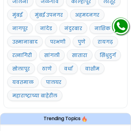
जालना
जळगाव
कोल्हापूर
लातूर
मुंबई
मुंबई उपनगर
अहमदनगर
नागपूर
नांदेड
नंदुरबार
नाशिक
उस्मानाबाद
परभणी
पुणे
रायगढ़
रत्नागिरी
सांगली
सातारा
सिंधुदुर्ग
सोलापूर
ठाणे
वर्धा
वाशीम
यवतमाळ
पालघर
महाराष्ट्राच्या बाहेरील
Trending Topics