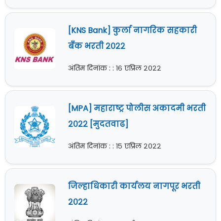
[KNS Bank] कुर्ला नागरिक सहकारी
बँक भरती २०२२
अंतिम दिनांक : : १६ एप्रिल २०२२
[MPA] महाराष्ट्र पोलीस अकादमी भरती
२०२२ [मुदतवाढ]
अंतिम दिनांक : : १५ एप्रिल २०२२
जिल्हाधिकारी कार्यलय नागपूर भरती
२०२२