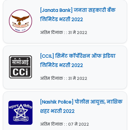
[Janata Bank] जनता सहकारी बँक
लिमिटेड भरती २०२२
अंतिम दिनांक : : ३१ मे २०२२
[CCIL] सिमेंट कॉर्पोरेशन ऑफ इंडिया
लिमिटेड भरती २०२२
अंतिम दिनांक : : ३१ मे २०२२
[Nashik Police] पोलीस आयुक्त, नाशिक
शहर भरती २०२२
अंतिम दिनांक : : ०७ मे २०२२