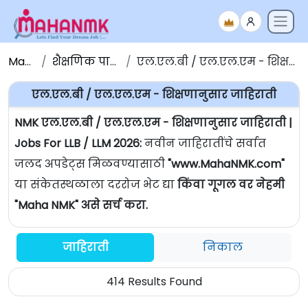
Maha NMK
शैक्षणिक पात्रतेनुसार जाहिराती
एल.एल.बी / एल.एल.एम - शिक्षणानुसार जाहिराती | Jobs For LLB / LLM
एल.एल.बी / एल.एल.एम - शिक्षणानुसार जाहिराती
NMK एल.एल.बी / एल.एल.एम - शिक्षणानुसार जाहिराती |
Jobs For LLB / LLM 2026:
नवीन जाहिरातींचे सर्वात
जलद अपडेट्स मिळवण्यासाठी
"www.MahaNMK.com"
या संकेतस्थळाला दररोज भेट द्या
किंवा गूगल वर नेहमी
"Maha NMK" असे सर्च करा.
जाहिराती
निकाल
414 Results Found