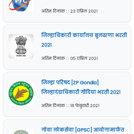
अंतिम दिनांक : : २३ एप्रिल २०२१
जिल्हाधिकारी कार्यालय बुलढाणा भरती
२०२१
अंतिम दिनांक : : ०५ एप्रिल २०२१
जिल्हा परिषद [ZP Gondia]
जिल्हादंडाधिकारी गोंदिया भरती २०२१
अंतिम दिनांक : : १८ फेब्रुवारी २०२१
गोवा लोकसेवा [GPSC] आयोगामार्फत