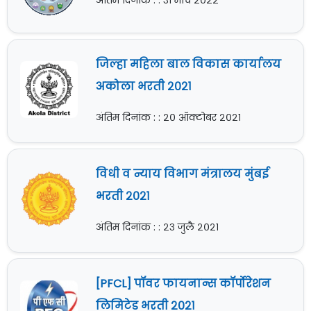
अंतिम दिनांक : : ३१ मार्च २०२२
जिल्हा महिला बाल विकास कार्यालय
अकोला भरती २०२१
अंतिम दिनांक : : २० ऑक्टोबर २०२१
विधी व न्याय विभाग मंत्रालय मुंबई
भरती २०२१
अंतिम दिनांक : : २३ जुलै २०२१
[PFCL] पॉवर फायनान्स कॉर्पोरेशन
लिमिटेड भरती २०२१