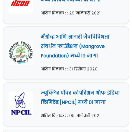
अंतिम दिनांक : : २९ जानेवारी २०२१
मॅंग्रोव्ह आणि सागरी जैवविविधता
संवर्धन फाउंडेशन (Mangrove
Foundation) मध्ये १९ जागा
अंतिम दिनांक : : ३१ डिसेंबर २०२०
न्यूक्लिर पॉवर कोर्पोरेशन ऑफ इंडिया
लिमिटेड [NPCIL] मध्ये ०१ जागा
अंतिम दिनांक : : ०५ जानेवारी २०२१