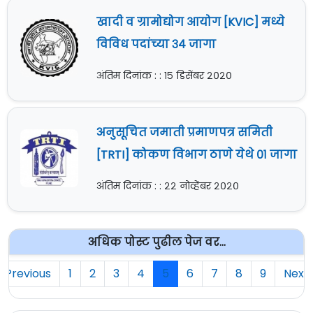
खादी व ग्रामोद्योग आयोग [KVIC] मध्ये
विविध पदांच्या ३४ जागा
अंतिम दिनांक : : १५ डिसेंबर २०२०
अनुसूचित जमाती प्रमाणपत्र समिती
[TRTI] कोकण विभाग ठाणे येथे ०१ जागा
अंतिम दिनांक : : २२ नोव्हेंबर २०२०
अधिक पोस्ट पुढील पेज वर...
Previous
1
2
3
4
5
6
7
8
9
Next