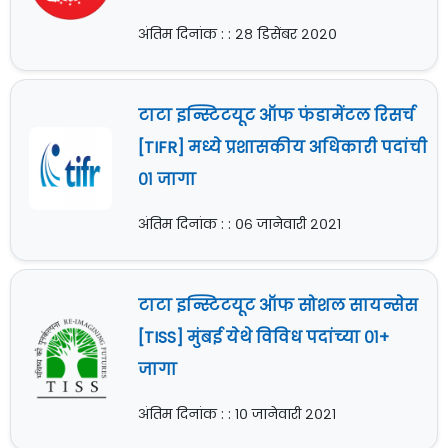
अंतिम दिनांक : : २८ डिसेंबर २०२०
टाटा इन्स्टिटयूट ऑफ फंडामेंटल रिसर्च
[TIFR] मध्ये प्रशासकीय अधिकारी पदांची
०१ जागा
अंतिम दिनांक : : ०६ जानेवारी २०२१
टाटा इन्स्टिटयूट ऑफ सोशल सायन्सेस
[TISS] मुंबई येथे विविध पदांच्या ०१+
जागा
अंतिम दिनांक : : १० जानेवारी २०२१