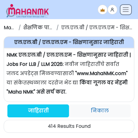
Maha NMK
शैक्षणिक पात्रतेनुसार जाहिराती
एल.एल.बी / एल.एल.एम - शिक्षणानुसार जाहिराती | Jobs For LLB / LLM
एल.एल.बी / एल.एल.एम - शिक्षणानुसार जाहिराती
NMK एल.एल.बी / एल.एल.एम - शिक्षणानुसार जाहिराती |
Jobs For LLB / LLM 2026:
नवीन जाहिरातींचे सर्वात
जलद अपडेट्स मिळवण्यासाठी
"www.MahaNMK.com"
या संकेतस्थळाला दररोज भेट द्या
किंवा गूगल वर नेहमी
"Maha NMK" असे सर्च करा.
जाहिराती
निकाल
414 Results Found