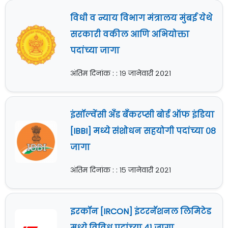
विधी व न्याय विभाग मंत्रालय मुंबई येथे
सरकारी वकील आणि अभियोक्ता
पदांच्या जागा
अंतिम दिनांक : : १९ जानेवारी २०२१
इंसॉल्वेंसी अँड बँकरप्सी बोर्ड ऑफ इंडिया
[IBBI] मध्ये संशोधन सहयोगी पदांच्या ०८
जागा
अंतिम दिनांक : : १५ जानेवारी २०२१
इरकॉन [IRCON] इंटरनॅशनल लिमिटेड
मध्ये विविध पदांच्या ४१ जागा