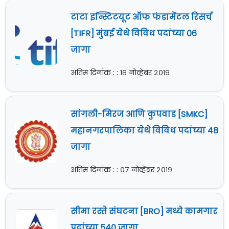
टाटा इन्स्टिटयूट ऑफ फंडामेंटल रिसर्च
[TIFR] मुंबई येथे विविध पदांच्या ०६
जागा
अंतिम दिनांक : : १६ नोव्हेंबर २०१९
सांगली-मिरज आणि कुपवाड [SMKC]
महानगरपालिका येथे विविध पदांच्या ४८
जागा
अंतिम दिनांक : : ०७ नोव्हेंबर २०१९
सीमा रस्ते संघटना [BRO] मध्ये कामगार
पदांच्या ५४० जागा