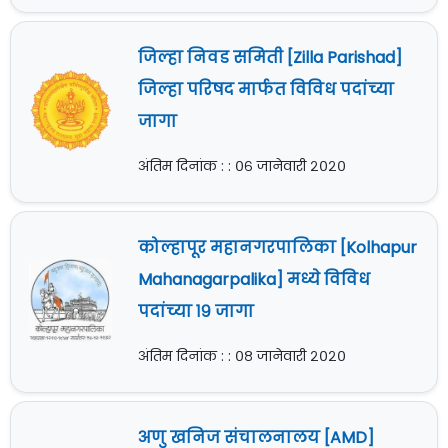
जिल्हा निवड समिती [Zilla Parishad]
जिल्हा परिषद मार्फत विविध पदांच्या
जागा
अंतिम दिनांक : : ०६ जानेवारी २०२०
कोल्हापूर महानगरपालिका [Kolhapur
Mahanagarpalika] मध्ये विविध
पदांच्या १९ जागा
अंतिम दिनांक : : ०८ जानेवारी २०२०
अणु खनिज संचालनालय [AMD]