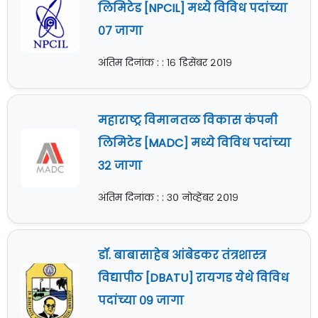
लिमिटेड [NPCIL] मध्ये विविध पदांच्या
०७ जागा
अंतिम दिनांक : : १६ डिसेंबर २०१९
महाराष्ट्र विमानतळ विकास कंपनी
लिमिटेड [MADC] मध्ये विविध पदांच्या
३२ जागा
अंतिम दिनांक : : ३० नोव्हेंबर २०१९
डॉ. बाबासाहेब आंबेडकर तंत्रशास्त्र
विद्यापीठ [DBATU] रायगड येथे विविध
पदांच्या ०९ जागा