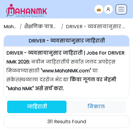
Maha NMK
शैक्षणिक पात्रतेनुसार जाहिराती
DRIVER - व्यवसायानुसार जाहिराती | Jobs For DRIVER
DRIVER - व्यवसायानुसार जाहिराती
DRIVER - व्यवसायानुसार जाहिराती | Jobs For DRIVER
NMK 2026:
नवीन जाहिरातींचे सर्वात जलद अपडेट्स
मिळवण्यासाठी
"www.MahaNMK.com"
या
संकेतस्थळाला दररोज भेट द्या
किंवा गूगल वर नेहमी
"Maha NMK" असे सर्च करा.
जाहिराती
निकाल
311 Results Found