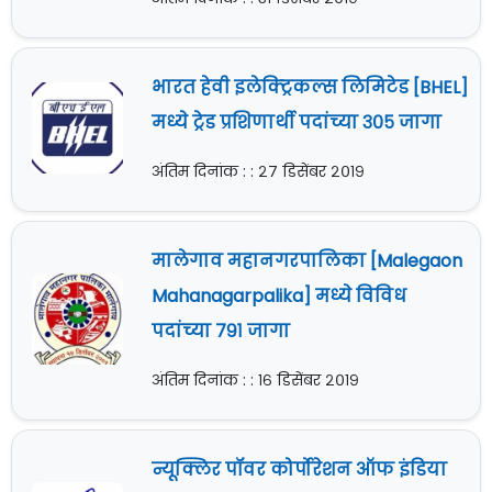
भारत हेवी इलेक्ट्रिकल्स लिमिटेड [BHEL]
मध्ये ट्रेड प्रशिणार्थी पदांच्या ३०५ जागा
अंतिम दिनांक : : २७ डिसेंबर २०१९
मालेगाव महानगरपालिका [Malegaon
Mahanagarpalika] मध्ये विविध
पदांच्या ७९१ जागा
अंतिम दिनांक : : १६ डिसेंबर २०१९
न्यूक्लिर पॉवर कोर्पोरेशन ऑफ इंडिया