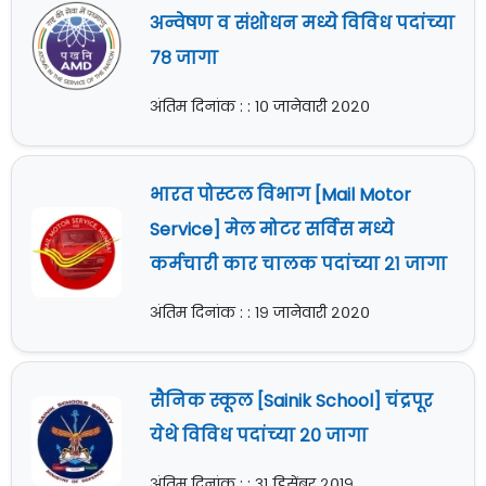
अन्वेषण व संशोधन मध्ये विविध पदांच्या
७८ जागा
अंतिम दिनांक : : १० जानेवारी २०२०
भारत पोस्टल विभाग [Mail Motor
Service] मेल मोटर सर्विस मध्ये
कर्मचारी कार चालक पदांच्या २१ जागा
अंतिम दिनांक : : १९ जानेवारी २०२०
सैनिक स्कूल [Sainik School] चंद्रपूर
येथे विविध पदांच्या २० जागा
अंतिम दिनांक : : ३१ डिसेंबर २०१९