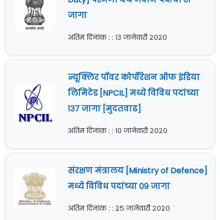
जागा
अंतिम दिनांक : : १३ जानेवारी २०२०
न्यूक्लिर पॉवर कोर्पोरेशन ऑफ इंडिया
लिमिटेड [NPCIL] मध्ये विविध पदांच्या
१३७ जागा [मुदतवाढ]
अंतिम दिनांक : : १० जानेवारी २०२०
संरक्षण मंत्रालय [Ministry of Defence]
मध्ये विविध पदांच्या ०९ जागा
अंतिम दिनांक : : २५ जानेवारी २०२०