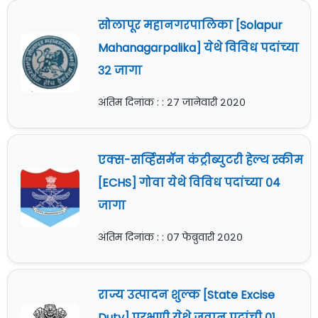
सोलापूर महानगरपालिका [Solapur
Mahanagarpalika] येथे विविध पदांच्या
३२ जागा
अंतिम दिनांक : : २७ जानेवारी २०२०
एक्स-सर्व्हिसमॅन कंट्रीब्युटरी हेल्थ स्कीम
[ECHS] गोवा येथे विविध पदांच्या ०४
जागा
अंतिम दिनांक : : ०७ फेब्रुवारी २०२०
राज्य उत्पादन शुल्क [State Excise
Duty] परभणी येथे जवान पदांची ०१