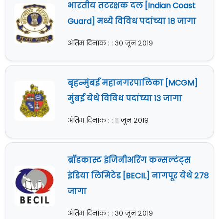
भारतीय तटरक्षक दल [Indian Coast
Guard] मध्ये विविध पदांच्या १८ जागा
अंतिम दिनांक : : ३० जून २०१९
बृहन्मुंबई महानगरपालिका [MCGM]
मुंबई येथे विविध पदांच्या १३ जागा
अंतिम दिनांक : : ११ जून २०१९
ब्रॉडकास्ट इंजिनीअरिंग कन्सल्टंट्स
इंडिया लिमिटेड [BECIL] नागपूर येथे २७८
जागा
अंतिम दिनांक : : ३० जून २०१९