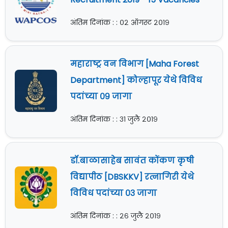
अंतिम दिनांक : : ०२ ऑगस्ट २०१९
महाराष्ट्र वन विभाग [Maha Forest
Department] कोल्हापूर येथे विविध
पदांच्या ०९ जागा
अंतिम दिनांक : : ३१ जुलै २०१९
डॉ.बाळासाहेब सावंत कोंकण कृषी
विद्यापीठ [DBSKKV] रत्नागिरी येथे
विविध पदांच्या ०३ जागा
अंतिम दिनांक : : २६ जुलै २०१९