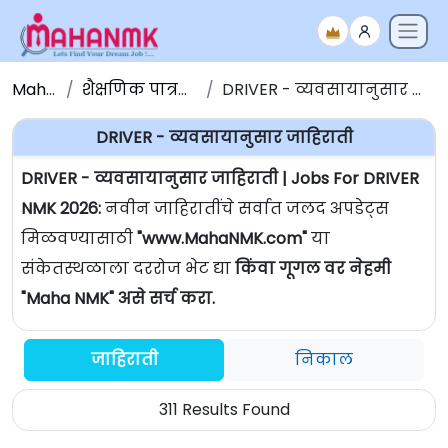
Maha NMK
शैक्षणिक पात्रतेनुसार जाहिराती
DRIVER - व्यवसायानुसार जाहिराती | Jobs For DRIVER
DRIVER - व्यवसायानुसार जाहिराती
DRIVER - व्यवसायानुसार जाहिराती | Jobs For DRIVER
NMK 2026:
नवीन जाहिरातींचे सर्वात जलद अपडेट्स
मिळवण्यासाठी
"www.MahaNMK.com"
या
संकेतस्थळाला दररोज भेट द्या
किंवा गूगल वर नेहमी
"Maha NMK" असे सर्च करा.
जाहिराती
निकाल
311 Results Found