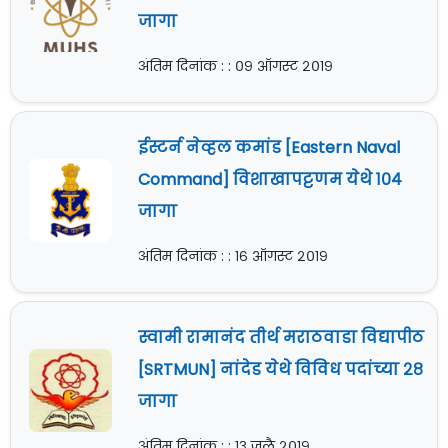
जागा
अंतिम दिनांक : : ०९ ऑगस्ट २०१९
ईस्टर्न नेव्हल कमांड [Eastern Naval
Command] विशाखापट्टणम येथे १०४
जागा
अंतिम दिनांक : : १६ ऑगस्ट २०१९
स्वामी रामानंद तीर्थ मराठवाडा विद्यापीठ
[SRTMUN] नांदेड येथे विविध पदांच्या २८
जागा
अंतिम दिनांक : : १३ जुलै २०१९