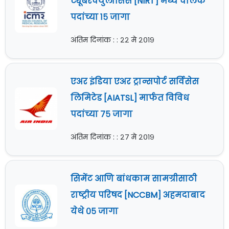
ट्यूबरक्युलोसिस [NIRT] मध्ये चालक
पदांच्या १५ जागा
अंतिम दिनांक : : २२ मे २०१९
एअर इंडिया एअर ट्रान्सपोर्ट सर्विसेस
लिमिटेड [AIATSL] मार्फत विविध
पदांच्या ७५ जागा
अंतिम दिनांक : : २७ मे २०१९
सिमेंट आणि बांधकाम सामग्रीसाठी
राष्ट्रीय परिषद [NCCBM] अहमदाबाद
येथे ०५ जागा