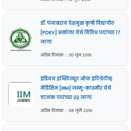
डॉ. पंजाबराव देशमुख कृषी विद्यापीठ
[PDKV] अकोला येथे विविध पदांच्या १७
जागा
अंतिम दिनांक : : ३० जून २०१९
इंडियन इन्स्टिट्यूट ऑफ इंटिग्रेटीव्ह
मेडिसिन [IIIM] जम्मू-काश्मीर येथे
चालक पदांच्या ०२ जागा
अंतिम दिनांक : : ०८ जुलै २०१९