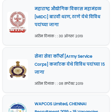
महाराष्ट्र औद्योगिक विकास महामंडळ
[MIDC] बारवी धरण, ठाणे येथे विविध
पदांच्या जागा
अंतिम दिनांक : : ३० ऑगस्ट २०१९
सेना सेवा कॉर्प्स [Army Service
Corps] कर्नाटक येथे विविध पदांच्या १५
जागा
अंतिम दिनांक : : ०८ सप्टेंबर २०१९
WAPCOS Limited, CHENNAI
Recruitment 2019 - 15 Vacancies