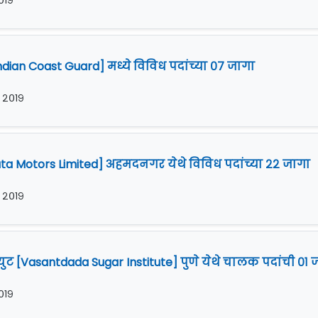
२०१९
dian Coast Guard] मध्ये विविध पदांच्या ०७ जागा
र २०१९
Tata Motors Limited] अहमदनगर येथे विविध पदांच्या २२ जागा
र २०१९
टयुट [Vasantdada Sugar Institute] पुणे येथे चालक पदांची ०१ 
२०१९