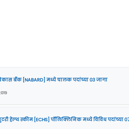
ीण विकास बँक [NABARD] मध्ये चालक पदांच्या ०३ जागा
 २०१९
ब्युटरी हेल्थ स्कीम [ECHS] पॉलिक्लिनिक मध्ये विविध पदांच्या ०