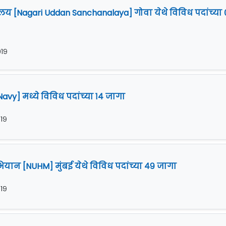
य [Nagari Uddan Sanchanalaya] गोवा येथे विविध पदांच्या 
०१९
vy] मध्ये विविध पदांच्या १४ जागा
०१९
अभियान [NUHM] मुंबई येथे विविध पदांच्या ४९ जागा
०१९