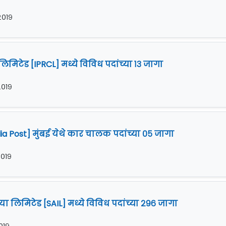
 २०१९
िमिटेड [IPRCL] मध्ये विविध पदांच्या १३ जागा
 २०१९
ia Post] मुंबई येथे कार चालक पदांच्या ०५ जागा
२०१९
ा लिमिटेड [SAIL] मध्ये विविध पदांच्या २९६ जागा