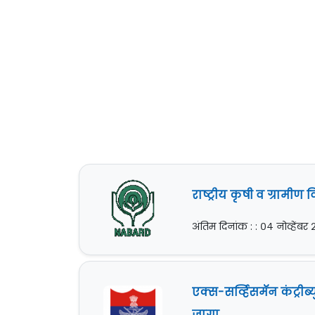
राष्ट्रीय कृषी व ग्राम
अंतिम दिनांक : : ०४ नोव्हेंबर
एक्स-सर्व्हिसमॅन कंट्री
जागा