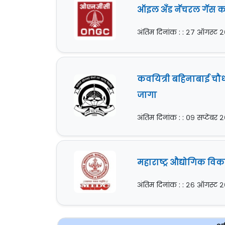
ऑइल अँड नॅचरल गॅस कॉर
अंतिम दिनांक : : २७ ऑगस्ट 
कवयित्री बहिनाबाई चौधरी
जागा
अंतिम दिनांक : : ०९ सप्टेंबर 
महाराष्ट्र औद्योगिक वि
अंतिम दिनांक : : २६ ऑगस्ट 