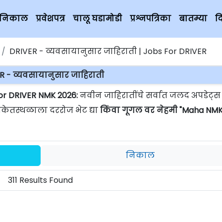
चे निकाल
प्रवेशपत्र
चालू घडामोडी
प्रश्नपत्रिका
बातम्या
द
DRIVER - व्यवसायानुसार जाहिराती | Jobs For DRIVER
R - व्यवसायानुसार जाहिराती
For DRIVER NMK 2026:
नवीन जाहिरातींचे सर्वात जलद अपडेट्स
ंकेतस्थळाला दररोज भेट द्या
किंवा गूगल वर नेहमी "Maha NMK
निकाल
311 Results Found