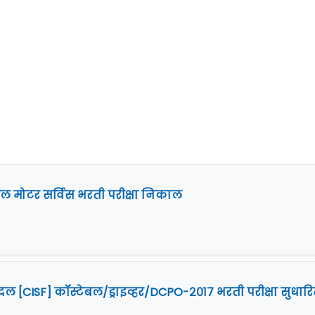
ेल मोटर सर्विस भरती परीक्षा निकाल
षा दल [CISF] कॉस्टेबल/ड्राइव्हर/DCPO-२०१७ भरती परीक्षा सुधार