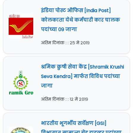
इंडिया पोस्ट ऑफिस [India Post]
कोलकाता येथे कर्मचारी कार चालक
पदांच्या ०९ जागा
अंतिम दिनांक : : २५ मे २०१९
श्रमिक क्रुषी सेवा केंद्र [Shramik Krushi
Seva Kendra] मार्फत विविध पदांच्या
जागा
अंतिम दिनांक : : १२ मे २०१९
भारतीय भूगर्भीय सर्वेक्षण [GSI]
विभागात सामान्य ग्रेड ड्राइव्हर पदांच्या