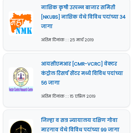
नाशिक कृषी उत्पन्न बाजार समिती
[NKUBS] नाशिक येथे विविध पदांच्या ३४
जागा
अंतिम दिनांक : : २५ मार्च २०१९
आयसीएमआर [CMR-VCRC] वेक्टर
कंट्रोल रिसर्च सेंटर मध्ये विविध पदांच्या
५६ जागा
अंतिम दिनांक : : १५ एप्रिल २०१९
जिल्हा व सत्र न्यायालय दक्षिण गोवा
मारगाव येथे विविध पदांच्या ९९ जागा