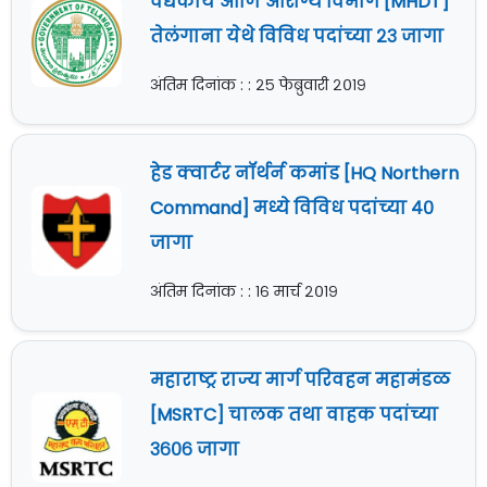
वैद्यकीय आणि आरोग्य विभाग [MHDT]
तेलंगाना येथे विविध पदांच्या २३ जागा
अंतिम दिनांक : : २५ फेब्रुवारी २०१९
हेड क्वार्टर नॉर्थर्न कमांड [HQ Northern
Command] मध्ये विविध पदांच्या ४०
जागा
अंतिम दिनांक : : १६ मार्च २०१९
महाराष्ट्र राज्य मार्ग परिवहन महामंडळ
[MSRTC] चालक तथा वाहक पदांच्या
३६०६ जागा