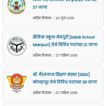
३७ जागा
अंतिम दिनांक : : २३ जून २०१९
सैनिक स्कूल मेनपुरी [Sainik School
Mainpuri] येथे विविध पदांच्या २१ जागा
अंतिम दिनांक : : २७ एप्रिल २०१९
श्री. भैरवनाथ शिक्षण संस्था [SBSS]
कोल्हापूर येथे विविध पदांच्या ३८ जागा
अंतिम दिनांक : : ०७ एप्रिल २०१९