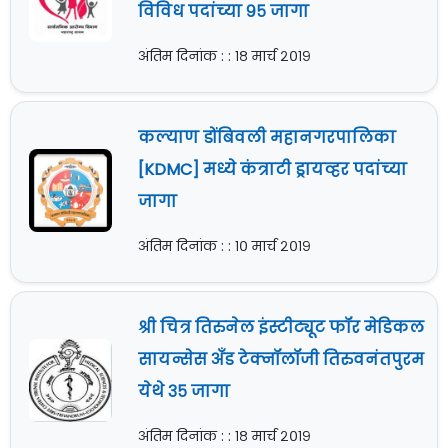
विविध पदांच्या ९५ जागा
अंतिम दिनांक : : १८ मार्च २०१९
कल्याण डोंबिवली महानगरपालिका
[KDMC] मध्ये कंत्राटी ड्रायव्हर पदांच्या
जागा
अंतिम दिनांक : : १० मार्च २०१९
श्री चित्र तिरुनेल इंस्टीट्यूट फॉर मेडिकल
सायन्सेस अँड टेक्नॉलॉजी तिरुवनंतपुरम
येथे ३५ जागा
अंतिम दिनांक : : १८ मार्च २०१९