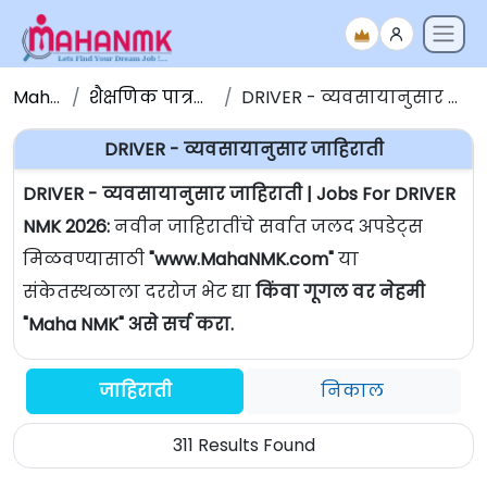
Maha NMK
शैक्षणिक पात्रतेनुसार जाहिराती
DRIVER - व्यवसायानुसार जाहिराती | Jobs For DRIVER
DRIVER - व्यवसायानुसार जाहिराती
DRIVER - व्यवसायानुसार जाहिराती | Jobs For DRIVER
NMK 2026:
नवीन जाहिरातींचे सर्वात जलद अपडेट्स
मिळवण्यासाठी
"www.MahaNMK.com"
या
संकेतस्थळाला दररोज भेट द्या
किंवा गूगल वर नेहमी
"Maha NMK" असे सर्च करा.
जाहिराती
निकाल
311 Results Found