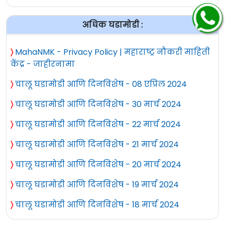
ऑलिम्पियाडला प्रारंभ :
चेन्नईत गुरुवारपासून सुरू होणाऱ्या प्रतिष्ठेच्या
अधिक घडामोडी :
बुद्धिबळ ऑलिम्पियाड स्पर्धेसाठी बुद्धिबळातील
〉
MahaNMK - Privacy Policy | महाराष्ट्र नौकरी माहिती
महासत्ता मानल्या जाणाऱ्या रशिया आणि चीनच्या
केंद्र - जाहीरनामा
अनुपस्थितीत खुल्या आणि महिला विभागांत
भारताचे प्रत्येकी तीन संघ पदकाच्या ईर्षेने सज्ज
〉
चालू घडामोडी आणि दिनविशेष - 08 एप्रिल 2024
झाले आहेत.
〉
चालू घडामोडी आणि दिनविशेष - 30 मार्च 2024
पाच वेळा विश्वविजेता विश्वनाथन आनंद यंदा
〉
चालू घडामोडी आणि दिनविशेष - 22 मार्च 2024
ऑलिम्पियाडमध्ये खेळणार नसून, प्रेरकाच्या
〉
चालू घडामोडी आणि दिनविशेष - 21 मार्च 2024
भूमिकेत असेल. तारांकित खेळाडूंचा सहभाग
〉
चालू घडामोडी आणि दिनविशेष - 20 मार्च 2024
असलेल्या अमेरिका, मॅग्नस कार्लसनच्या
नेतृत्वाखालील नॉर्वे व अझरबैजानचे प्रमुख आव्हान
〉
चालू घडामोडी आणि दिनविशेष - 19 मार्च 2024
भारतापुढे असेल.
〉
चालू घडामोडी आणि दिनविशेष - 18 मार्च 2024
भारताच्या ‘अ’ संघाला दुसरे मानांकन मिळाले