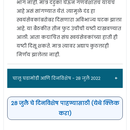
भाग नाही. मात्र दंडुका घेऊन गणवेशातच यायचं
आहे असं सांगण्यात येतं. त्यामुळे दंड हा
स्वयंसेवकांबरोबर दिसणारा अविभाज्य घटक झाला
आहे. या बैठकीत तीन फुट उंचीची यष्टी दाखवण्यात
आली. आता कदाचित संघ स्वयंसेवकांच्या हाती ही
यष्टी दिसू शकते. मात्र त्यावर अद्याप कुठलाही
निर्णय झालेला नाही.
चालू घडामोडी आणि दिनविशेष - 28 जुलै 2022
28 जुलै चे दिनविशेष पाहण्यासाठी (येथे क्लिक
बुद्धिबळ ऑलिम्पियाड स्पर्धा - भारताच्या
करा)
कामगिरीकडे लक्ष! ; आजपासून बुद्धिबळ