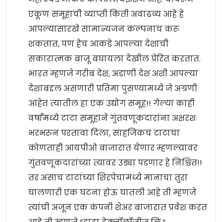
एकूण समूहाची व्याप्ती किती अवाढव्य आहे हे
आपल्यासारखे सामान्यजन कल्पनाच करू
शकतात, पण हेच आकडे आपल्या देशाची
सकारात्मक बाजू बघायला देखील प्रेरित करतात.
भारत म्हणजे गरीब देश, अडाणी देश अशी आपल्या
देशाबद्दल असणारी प्रतिमा पुसण्यामध्ये जे अग्रणी
आहेत त्यातील हा एक उद्योग समूह!! गेल्या काही
वर्षांमध्ये टाटा समूहाने गुंतवणूकदारांना अक्षरशः
भरभरून परतावा दिला, साहजिकच टाटाचा
कोणताही आयपीओ बाजारात येणार म्हणल्यावर
गुंतवणूकदारांच्या त्यावर उड्या पडणार हे निश्चित!!
तर असाच टाटांच्या शिरपेचामध्ये मानाचा तुरा
घालणारी एक घटना होऊ घातली आहे ती म्हणजे
त्यांची अजून एक कंपनी शेअर बाजारात प्रवेश करत