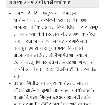
टाटांच्या आयपीओची एवढी चर्चा का?
आपल्या दैनंदिन आयुष्यात मीठपासून
दागिन्यांपर्यंत सगळीकडे दिसणारा ब्रँड म्हणजे
टाटा. सामाजिक क्षेत्र असो किंवा शिक्षण- टाटा समूह
समाजातल्या विविध स्तरांमध्ये, क्षेत्रांमध्ये कार्यरत
आहे. भारताला जगाच्या नकाशावर मोठे नाव
कमवून देणारा हा समूह !! अगदी विनोदाने
बोलावयाचे झाले तर बोली भाषेत आपल्याला
एखादी वस्तू घेणे परवडत नसेल तर आपण म्हणतो
ना की आम्ही काही टाटा, बिर्ला नाही कि सहज घेऊ
शकू!!
तर आजमितीला या समूहाच्या शेअर बाजारात
नोंदणी झालेल्या सुमारे २९ कंपन्या कार्यरत आहेत.
या सर्व कंपन्या मिळून रु.२,३०,०००कोटी इतके
महाप्रचंड मार्केट कॅपिटलायझेशन आहे. यावरून