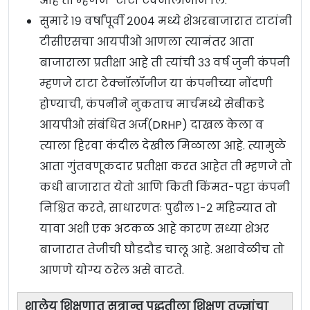
आहे ती म्हणजे “टाटा टेक्नॉलॉजीज लि.”
सुमारे १९ वर्षांपूर्वी २००४ मध्ये शेअरबाजारात टाटांनी
टीसीएसचा आयपीओ आणला त्यानंतर आता
बाजाराला प्रतीक्षा आहे ती त्यांची ३३ वर्ष जुनी कंपनी
म्हणजे टाटा टेक्नॉलॉजीज या कंपनीच्या नोंदणी
होण्याची, कंपनीने नुकताच मार्चमध्ये सेबीकडे
आयपीओ संबंधित अर्ज(DRHP) दाखल केला व
त्याला हिरवा कंदील देखील मिळाला आहे. त्यामुळे
आता गुंतवणूकदार प्रतीक्षा करत आहेत ती म्हणजे तो
कधी बाजारात येतो आणि किती किंमत-पट्टा कंपनी
निश्चित करते, साधारणतः पुढील १-२ महिन्यात तो
यावा अशी एक अटकळ आहे कारण सध्या शेअर
बाजारात तेजीची घौडदौड चालू आहे. अशावेळीच तो
आणणे योग्य ठरेल असे वाटते.
शालेय शिक्षणात सत्रान्त पद्धतीला शिक्षण तज्ज्ञांचा