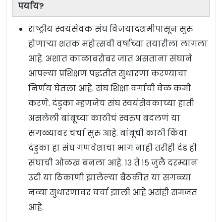
पर्याय?
राष्ट्रीय स्वयंसेवक संघ विजयादशमीपासून सुरु
होणाऱ्या शतक महोत्सवी वर्षाच्या तयारीला लागला
आहे. अशात काळाबरोबर जात असताना संघाने
आपल्या प्रशिक्षण पद्धतीत सुधारणा करण्याचा
निर्णय घेतला आहे. संघ शिक्षा वर्गाची वेळ कमी
करणे. दंडुका म्हणजेच संघ स्वयंसेवकाच्या हाती
असलेली बांबूच्या काठीचं स्वरुप बदलणं या
सगळ्यावर चर्चा सुरु आहे. बांबूची काठी किंवा
दंडुका हा संघ गणवेशाचा भाग नाही तरीही दंड ही
संघाची ओळख बनला आहे. १३ ते १५ जुलै दरम्यान
उटी या ठिकाणी झालेल्या बैठकीत या सगळ्या
नव्या सुधारणांवर चर्चा झाली आहे असंही समजतं
आहे.