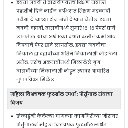
इयत्ता नववी ते बारावीपर्यंतचे शिक्षण सत्रान्त
पद्धतीने दिले जाईल. वर्षभरात शिक्षण मंडळाची
परीक्षा देण्याच्या दोन संधी देण्यात येतील. इयत्ता
नववी, दहावी, बारावीमध्ये सुमारे १६-१६ पेपर्स द्यावे
लागतील. याचा अर्थ एका वर्षात कमीत कमी आठ
विषयांचे पेपर द्यावे लागतील. इयत्ता नववीचा
निकाल हा दहावीच्या अंतिम निकालाशी जोडलेला
असेल. तसेच अकरावीमध्ये मिळालेले गुण
बारावीच्या निकालाशी जोडून त्यावर आधारित
गुणपत्रिका मिळेल.
महिला विश्वचषक फुटबॉल स्पर्धा : पोर्तुगाल संघाचा
विजय
खेळाडूंनी केलेल्या चांगल्या कामगिरीच्या जोरावर
पोर्तुगालने महिला विश्वचषक फुटबॉल स्पर्धेत