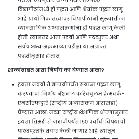
घेतला. त्यानुसार सध्या देशातील ४००
विद्यापीठांमध्ये ही पद्धत आणि श्रेयांक पद्धत लागू
आहे. प्रायोगिक तत्त्वावर विद्यापीठांनी सुरुवातीला
व्यावसायिक अभ्यासक्रमांना ही पद्धत लागू केली
होती. त्यानंतर आता पदवी आणि पदव्युत्तर अशा
सर्वच अभ्यासक्रमाच्या परीक्षा या सत्रान्त
पद्धतीनुसार होतात.
शाळांबाबत आता निर्णय का घेण्यात आला?
इयत्ता नववी ते बारावीपर्यंत सत्रान्त पद्धत लागू
करण्याचा निर्णय नॅशनल करिक्युलम फ्रेमवर्क-
एनसीएफद्वारे (राष्ट्रीय अभ्यासक्रम आराखडा)
घेण्यात आला. नव्या राष्ट्रीय शैक्षणिक धोरणानुसार
इयत्ता तिसरी ते बारावीपर्यंत १५० पर्यायी विषयांची
पाठ्यपुस्तके तयार केली जाणार आहे. त्यातून