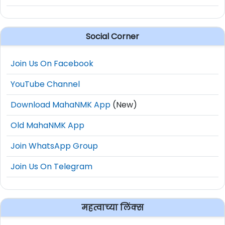
बसवणे, नवीन उपकेंद्र-रोहित्रे बसवणे आदींच्या
महावितरणच्या ३९ हजार कोटी रुपयांच्या तर
बेस्टच्या ३ हजार कोटी रुपयांच्या प्रकल्प
Social Corner
अहवालास मान्यता देण्यात आली.
Join Us On Facebook
राज्यातील कृषीपंप ग्राहकांना दिलासा देणारा
YouTube Channel
निर्णय बुधवारी मंत्रिमंडळ बैठकीत घेण्यात आला.
अति उच्चदाब व उच्चदाब उपसा जलसिंचन
Download MahaNMK App
(New)
योजनेतील शेतकऱ्यांना जून २०२१ पासून
Old MahaNMK App
वीजदरात १ रुपया १६ पैसे प्रति युनिट व स्थिर
Join WhatsApp Group
आकारामध्ये २५ रुपये प्रति केव्हीए ही सवलत
कायम ठेवण्यासाठी ३५१ कोटी ५७ लाख रुपये
Join Us On Telegram
महावितरण कंपनीस अनुदान म्हणून देण्याचा
निर्णय बैठकीत घेण्यात आला. लघुदाब उपसा
महत्वाच्या लिंक्स
जलसिंचन ग्राहकांना १ रुपया प्रति युनिट हा