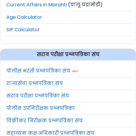
महिला गटात १६२ संघ सहभागी होणार आहेत.
Current Affairs in Marahti
(चालू घडामोडी)
यजमान भारताला प्रत्येक गटात दोन संघ
Age Calculator
खेळवण्याची मुभा होती. याचप्रमाणे सहभागी
SIP Calculator
संघांचा आकडा विषम झाल्यामुळे आणखी एकेक
संघ खेळवायची संधी मिळाली.
सराव परीक्षा प्रश्नपत्रिका संच
शेतकऱ्यांना वीजदरात सवलतीसाठी ३५८ कोटी ; ४२
हजार कोटींच्या प्रकल्प अहवालासही मंजुरी :
पोलीस भरती प्रश्नपत्रिका संच
राज्यसेवा प्रश्नपत्रिका संच
उच्चदाब उपसा सिंचन योजना आणि लघुदाब उपसा
सिंचन योजनेतील शेतकऱ्यांना वीदजरात सवलत
सराव परीक्षा प्रश्नपत्रिका संच
देण्यासाठी ३५८ कोटी रुपये महावितरणला देण्यास
पोलीस उपनिरीक्षक प्रश्नपत्रिका
बुधवारी राज्य मंत्रिमंडळात मंजुरी देण्यात आली.
त्याचबरोबर वीज यंत्रणा सक्षम करण्यासाठी आणि
विक्रीकर निरीक्षक प्रश्नपत्रिका संच
वीजहानी कमी करण्यासाठी प्रीपेड वीजमीटर
सहाय्यक कक्ष अधिकारी प्रश्नपत्रिका संच