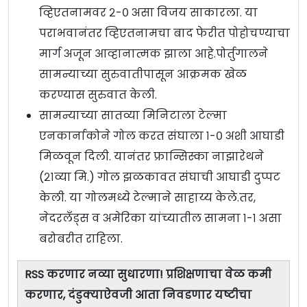
व्हिएतनामवर २-० असा विजय साकारला. या
पराभवानंतर व्हिएतनामचा बाद फेरीत पोहोचण्याचा
मार्ग अजून आव्हानात्मक झाला आहे.पोर्तुगालने
सामन्याच्या सुरुवातीपासून आक्रमक खेळ
करण्यास सुरुवात केली.
सामन्याच्या सातव्या मिनिटाला टेल्मा
एनकार्नाकोने गोल करत संघाला १-० अशी आघाडी
मिळवून दिली. यानंतर फ्रान्सिस्का नाझारेथने
(२१व्या मि.) गोल झळकावत संघाची आघाडी दुप्पट
केली. या गोलमध्ये टेल्माने साहाय्य केले.तर,
नेदरलँड्स व अमेरिका यांच्यातील सामना १-१ असा
बरोबरीत राहिला.
RSS करणार नव्या सुधारणा! प्रशिक्षणाचा वेळ कमी
करणार, दंडुक्याऐवजी आता निवडणार यष्टीचा