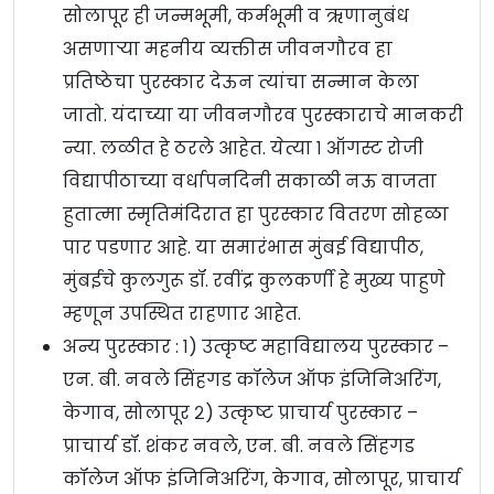
सोलापूर ही जन्मभूमी, कर्मभूमी व ऋणानुबंध
असणाऱ्या महनीय व्यक्तीस जीवनगौरव हा
प्रतिष्ठेचा पुरस्कार देऊन त्यांचा सन्मान केला
जातो. यंदाच्या या जीवनगौरव पुरस्काराचे मानकरी
न्या. लळीत हे ठरले आहेत. येत्या १ ऑगस्ट रोजी
विद्यापीठाच्या वर्धापनदिनी सकाळी नऊ वाजता
हुतात्मा स्मृतिमंदिरात हा पुरस्कार वितरण सोहळा
पार पडणार आहे. या समारंभास मुंबई विद्यापीठ,
मुंबईचे कुलगुरू डॉ. रवींद्र कुलकर्णी हे मुख्य पाहुणे
म्हणून उपस्थित राहणार आहेत.
अन्य पुरस्कार : १) उत्कृष्ट महाविद्यालय पुरस्कार –
एन. बी. नवले सिंहगड कॉलेज ऑफ इंजिनिअरिंग,
केगाव, सोलापूर २) उत्कृष्ट प्राचार्य पुरस्कार –
प्राचार्य डॉ. शंकर नवले, एन. बी. नवले सिंहगड
कॉलेज ऑफ इंजिनिअरिंग, केगाव, सोलापूर, प्राचार्य